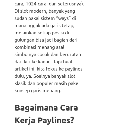
cara, 1024 cara, dan seterusnya).
Di slot modern, banyak yang
sudah pakai sistem “ways” di
mana nggak ada garis tetap,
melainkan setiap posisi di
gulungan bisa jadi bagian dari
kombinasi menang asal
simbolnya cocok dan berurutan
dari kiri ke kanan. Tapi buat
artikel ini, kita fokus ke paylines
dulu, ya. Soalnya banyak slot
klasik dan populer masih pake
konsep garis menang.
Bagaimana Cara
Kerja Paylines?