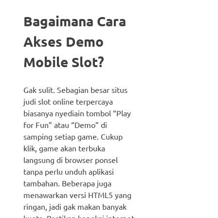
Bagaimana Cara
Akses Demo
Mobile Slot?
Gak sulit. Sebagian besar situs
judi slot online terpercaya
biasanya nyediain tombol “Play
for Fun” atau “Demo” di
samping setiap game. Cukup
klik, game akan terbuka
langsung di browser ponsel
tanpa perlu unduh aplikasi
tambahan. Beberapa juga
menawarkan versi HTML5 yang
ringan, jadi gak makan banyak