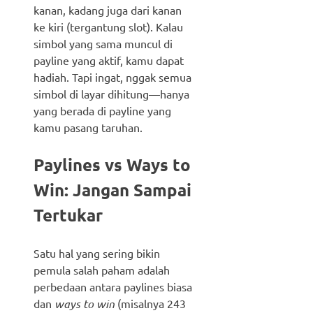
kanan, kadang juga dari kanan
ke kiri (tergantung slot). Kalau
simbol yang sama muncul di
payline yang aktif, kamu dapat
hadiah. Tapi ingat, nggak semua
simbol di layar dihitung—hanya
yang berada di payline yang
kamu pasang taruhan.
Paylines vs Ways to
Win: Jangan Sampai
Tertukar
Satu hal yang sering bikin
pemula salah paham adalah
perbedaan antara paylines biasa
dan
ways to win
(misalnya 243