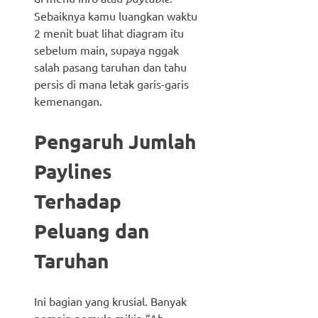
Sebaiknya kamu luangkan waktu
2 menit buat lihat diagram itu
sebelum main, supaya nggak
salah pasang taruhan dan tahu
persis di mana letak garis-garis
kemenangan.
Pengaruh Jumlah
Paylines
Terhadap
Peluang dan
Taruhan
Ini bagian yang krusial. Banyak
pemain pemula mikir, “Ah,