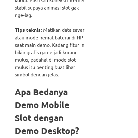
kuota. Pastikan koneksi internet
stabil supaya animasi slot gak
nge-lag.
Tips teknis:
Matikan data saver
atau mode hemat baterai di HP
saat main demo. Kadang fitur ini
bikin grafis game jadi kurang
mulus, padahal di mode slot
mulus itu penting buat lihat
simbol dengan jelas.
Apa Bedanya
Demo Mobile
Slot dengan
Demo Desktop?