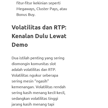
fitur-fitur kekinian seperti
Megaways, Cluster Pays, atau
Bonus Buy.
Volatilitas dan RTP:
Kenalan Dulu Lewat
Demo
Dua istilah penting yang sering
diomongin komunitas slot
adalah volatilitas dan RTP.
Volatilitas ngukur seberapa
sering mesin “ngasih”
kemenangan. Volatilitas rendah
sering kasih menang kecil-kecil,
sedangkan volatilitas tinggi
jarang kasih menang tapi