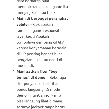
data berharga buat
menentukan apakah game itu
menjanjikan atau tidak.
Main di berbagai perangkat
seluler
– Cek apakah
tampilan game responsif di
layar kecil? Apakah
tombolnya gampang diklik?
karena kenyamanan bermain
di HP penting banget buat
pengalaman kamu nanti di
mode asli.
Manfaatkan fitur “buy
bonus” di demo
– Beberapa
slot punya opsi beli fitur
bonus langsung. Di mode
demo ini gratis, jadi kamu
bisa langsung lihat gimana
serunya jackpot tanpa harus