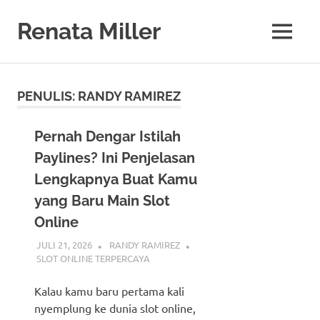
Skip
to
Renata Miller
MENU
content
Berita
Terkini,
Judi,
PENULIS:
RANDY RAMIREZ
Bisnis,
Teknologi
&
Pernah Dengar Istilah
Gaya
Paylines? Ini Penjelasan
Hidup
Lengkapnya Buat Kamu
yang Baru Main Slot
Online
JULI 21, 2026
RANDY RAMIREZ
SLOT ONLINE TERPERCAYA
Kalau kamu baru pertama kali
nyemplung ke dunia slot online,