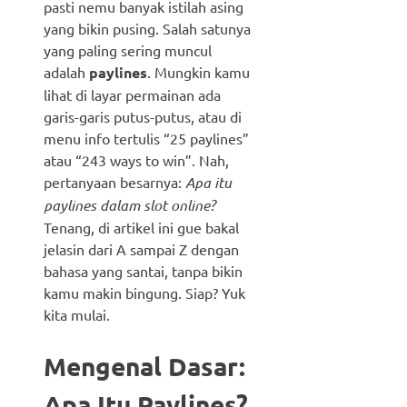
pasti nemu banyak istilah asing
yang bikin pusing. Salah satunya
yang paling sering muncul
adalah
paylines
. Mungkin kamu
lihat di layar permainan ada
garis-garis putus-putus, atau di
menu info tertulis “25 paylines”
atau “243 ways to win”. Nah,
pertanyaan besarnya:
Apa itu
paylines dalam slot online?
Tenang, di artikel ini gue bakal
jelasin dari A sampai Z dengan
bahasa yang santai, tanpa bikin
kamu makin bingung. Siap? Yuk
kita mulai.
Mengenal Dasar:
Apa Itu Paylines?