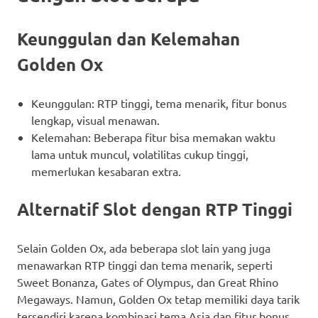
Keunggulan dan Kelemahan
Golden Ox
Keunggulan: RTP tinggi, tema menarik, fitur bonus
lengkap, visual menawan.
Kelemahan: Beberapa fitur bisa memakan waktu
lama untuk muncul, volatilitas cukup tinggi,
memerlukan kesabaran extra.
Alternatif Slot dengan RTP Tinggi
Selain Golden Ox, ada beberapa slot lain yang juga
menawarkan RTP tinggi dan tema menarik, seperti
Sweet Bonanza, Gates of Olympus, dan Great Rhino
Megaways. Namun, Golden Ox tetap memiliki daya tarik
tersendiri karena kombinasi tema Asia dan fitur bonus