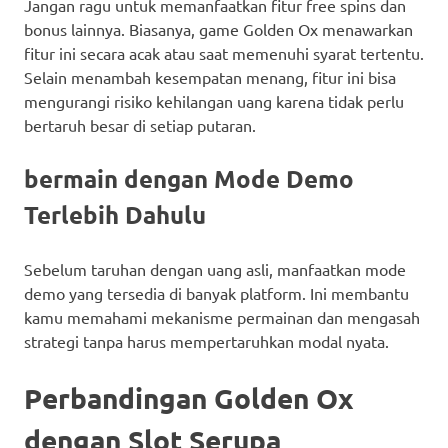
Jangan ragu untuk memanfaatkan fitur free spins dan
bonus lainnya. Biasanya, game Golden Ox menawarkan
fitur ini secara acak atau saat memenuhi syarat tertentu.
Selain menambah kesempatan menang, fitur ini bisa
mengurangi risiko kehilangan uang karena tidak perlu
bertaruh besar di setiap putaran.
bermain dengan Mode Demo
Terlebih Dahulu
Sebelum taruhan dengan uang asli, manfaatkan mode
demo yang tersedia di banyak platform. Ini membantu
kamu memahami mekanisme permainan dan mengasah
strategi tanpa harus mempertaruhkan modal nyata.
Perbandingan Golden Ox
dengan Slot Serupa