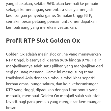
yang dilakukan, sekitar 96% akan kembali ke pemain
sebagai kemenangan, sementara sisanya menjadi
keuntungan penyedia game. Semakin tinggi RTP,
semakin besar peluang pemain untuk mendapatkan
kembali uang yang mereka investasikan.
Profil RTP Slot Golden Ox
Golden Ox adalah mesin slot online yang menawarkan
RTP tinggi, biasanya di kisaran 96% hingga 97%. Hal ini
menjadikannya salah satu pilihan yang menjanjikan dari
segi peluang menang. Game ini mengusung tema
tradisional Asia dengan simbol-simbol khas seperti
kerbau emas, bunga sakura, dan koin keberuntungan.
RTP yang tinggi, dipadukan dengan fitur bonus yang
menarik, membuat Golden Ox menjadi salah satu slot
favorit bagi para pemain yang mengincar kemenangan
besar.