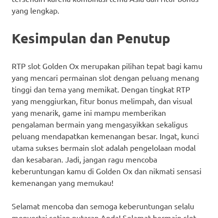
yang lengkap.
Kesimpulan dan Penutup
RTP slot Golden Ox merupakan pilihan tepat bagi kamu
yang mencari permainan slot dengan peluang menang
tinggi dan tema yang memikat. Dengan tingkat RTP
yang menggiurkan, fitur bonus melimpah, dan visual
yang menarik, game ini mampu memberikan
pengalaman bermain yang mengasyikkan sekaligus
peluang mendapatkan kemenangan besar. Ingat, kunci
utama sukses bermain slot adalah pengelolaan modal
dan kesabaran. Jadi, jangan ragu mencoba
keberuntungan kamu di Golden Ox dan nikmati sensasi
kemenangan yang memukau!
Selamat mencoba dan semoga keberuntungan selalu
menyertai setiap putaran Anda! Selamat bermain slot