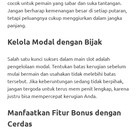
cocok untuk pemain yang sabar dan suka tantangan.
Jangan berharap kemenangan besar di setiap putaran,
tetapi peluangnya cukup menggiurkan dalam jangka
panjang.
Kelola Modal dengan Bijak
Salah satu kunci sukses dalam main slot adalah
pengelolaan modal. Tentukan batas kerugian sebelum
mulai bermain dan usahakan tidak melebihi batas
tersebut. Jika keberuntungan sedang tidak berpihak,
jangan tergoda untuk terus mem penit lengkap, karena
justru bisa mempercepat kerugian Anda.
Manfaatkan Fitur Bonus dengan
Cerdas