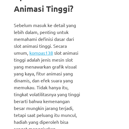
Animasi Tinggi?
Sebelum masuk ke detail yang
lebih dalam, penting untuk
memahami definisi dasar dari
slot animasi tinggi. Secara
umum,
kompas138
slot animasi
tinggi adalah jenis mesin slot
yang menawarkan grafik visual
yang kaya, fitur animasi yang
dinamis, dan efek suara yang
memukau. Tidak hanya itu,
tingkat volatilitasnya yang tinggi
berarti bahwa kemenangan
besar mungkin jarang terjadi,
tetapi saat peluang itu muncul,
hadiah yang diperoleh bisa
sangat menggiurkan.