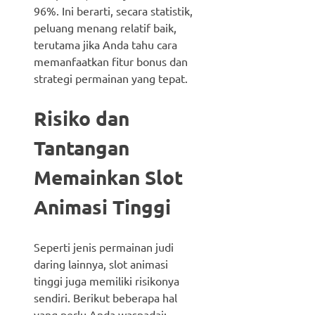
96%. Ini berarti, secara statistik,
peluang menang relatif baik,
terutama jika Anda tahu cara
memanfaatkan fitur bonus dan
strategi permainan yang tepat.
Risiko dan
Tantangan
Memainkan Slot
Animasi Tinggi
Seperti jenis permainan judi
daring lainnya, slot animasi
tinggi juga memiliki risikonya
sendiri. Berikut beberapa hal
yang perlu Anda waspadai: