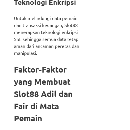
Teknologi Enkripsi
Untuk melindungi data pemain
dan transaksi keuangan, Slot88
menerapkan teknologi enkripsi
SSL sehingga semua data tetap
aman dari ancaman peretas dan
manipulasi.
Faktor-Faktor
yang Membuat
Slot88 Adil dan
Fair di Mata
Pemain