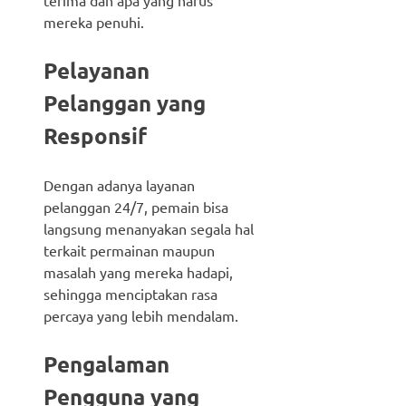
mereka penuhi.
Pelayanan
Pelanggan yang
Responsif
Dengan adanya layanan
pelanggan 24/7, pemain bisa
langsung menanyakan segala hal
terkait permainan maupun
masalah yang mereka hadapi,
sehingga menciptakan rasa
percaya yang lebih mendalam.
Pengalaman
Pengguna yang