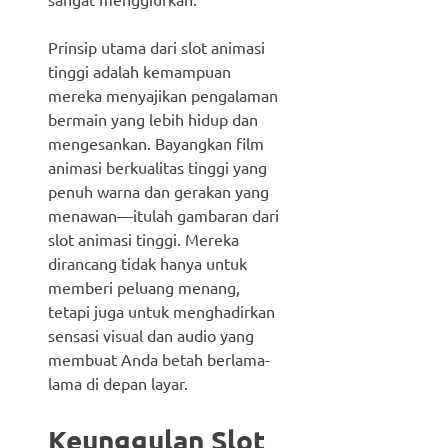
Prinsip utama dari slot animasi
tinggi adalah kemampuan
mereka menyajikan pengalaman
bermain yang lebih hidup dan
mengesankan. Bayangkan film
animasi berkualitas tinggi yang
penuh warna dan gerakan yang
menawan—itulah gambaran dari
slot animasi tinggi. Mereka
dirancang tidak hanya untuk
memberi peluang menang,
tetapi juga untuk menghadirkan
sensasi visual dan audio yang
membuat Anda betah berlama-
lama di depan layar.
Keunggulan Slot