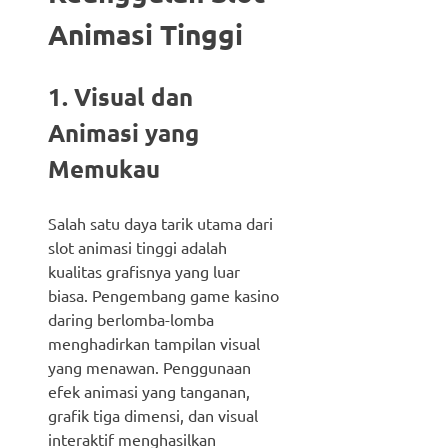
Animasi Tinggi
1. Visual dan
Animasi yang
Memukau
Salah satu daya tarik utama dari
slot animasi tinggi adalah
kualitas grafisnya yang luar
biasa. Pengembang game kasino
daring berlomba-lomba
menghadirkan tampilan visual
yang menawan. Penggunaan
efek animasi yang tanganan,
grafik tiga dimensi, dan visual
interaktif menghasilkan