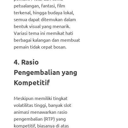
petualangan, fantasi, film
terkenal, hingga budaya lokal,
semua dapat ditemukan dalam
bentuk visual yang menarik.
Variasi tema ini memikat hati
berbagai kalangan dan membuat
pemain tidak cepat bosan.
4. Rasio
Pengembalian yang
Kompetitif
Meskipun memiliki tingkat
volatilitas tinggi, banyak slot
animasi menawarkan rasio
pengembalian (RTP) yang
kompetitif, biasanya di atas