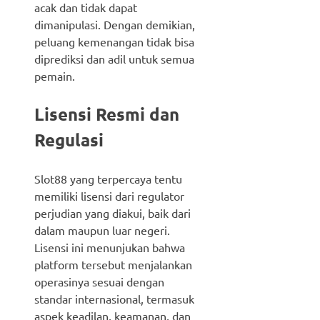
acak dan tidak dapat
dimanipulasi. Dengan demikian,
peluang kemenangan tidak bisa
diprediksi dan adil untuk semua
pemain.
Lisensi Resmi dan
Regulasi
Slot88 yang terpercaya tentu
memiliki lisensi dari regulator
perjudian yang diakui, baik dari
dalam maupun luar negeri.
Lisensi ini menunjukan bahwa
platform tersebut menjalankan
operasinya sesuai dengan
standar internasional, termasuk
aspek keadilan, keamanan, dan