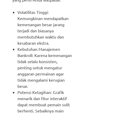
Volatilitas Tinggi:
Kemungkinan mendapatkan
kemenangan besar jarang
terjadi dan biasanya
membutuhkan waktu dan
kesabaran ekstra.
Kebutuhan Manajemen
Bankroll: Karena kemenangan
tidak selalu konsisten,
penting untuk mengatur
anggaran permainan agar
tidak mengalami kerugian
besar.
Potensi Ketagihan: Grafik
menarik dan fitur interaktif
dapat membuat pemain sulit
berhenti. Sebaiknya main