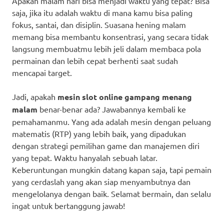
Apakah malam hari bisa menjadi waktu yang tepat? Bisa
saja, jika itu adalah waktu di mana kamu bisa paling
fokus, santai, dan disiplin. Suasana hening malam
memang bisa membantu konsentrasi, yang secara tidak
langsung membuatmu lebih jeli dalam membaca pola
permainan dan lebih cepat berhenti saat sudah
mencapai target.
Jadi, apakah
mesin slot online gampang menang
malam
benar-benar ada? Jawabannya kembali ke
pemahamanmu. Yang ada adalah mesin dengan peluang
matematis (RTP) yang lebih baik, yang dipadukan
dengan strategi pemilihan game dan manajemen diri
yang tepat. Waktu hanyalah sebuah latar.
Keberuntungan mungkin datang kapan saja, tapi pemain
yang cerdaslah yang akan siap menyambutnya dan
mengelolanya dengan baik. Selamat bermain, dan selalu
ingat untuk bertanggung jawab!