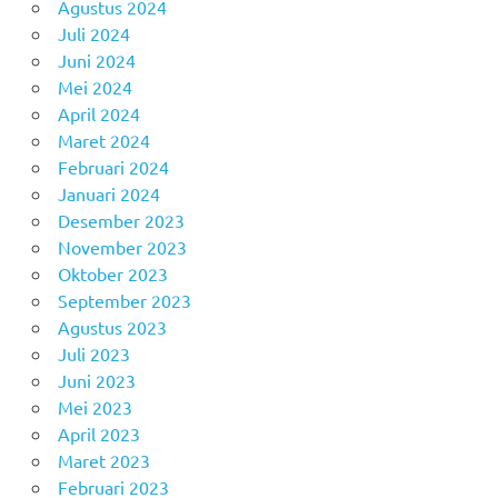
Agustus 2024
Juli 2024
Juni 2024
Mei 2024
April 2024
Maret 2024
Februari 2024
Januari 2024
Desember 2023
November 2023
Oktober 2023
September 2023
Agustus 2023
Juli 2023
Juni 2023
Mei 2023
April 2023
Maret 2023
Februari 2023