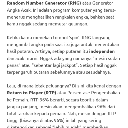
Random Number Generator (RNG)
atau Generator
Angka Acak. Ini adalah program komputer yang terus-
menerus menghasilkan rangkaian angka, bahkan saat
kamu nggak sedang memutar gulungan.
Ketika kamu menekan tombol ‘spin’, RNG langsung
mengambil angka pada saat itu juga untuk menentukan
hasil putaran. Artinya, setiap putaran itu
independen
dan acak murni. Nggak ada yang namanya “mesin sudah
panas” atau “sebentar lagi jackpot”. Setiap hasil nggak
terpengaruh putaran sebelumnya atau sesudahnya.
Lalu, di mana letak peluangnya? Di sini kita kenal dengan
Return to Player (RTP)
atau Persentase Pengembalian
ke Pemain. RTP 96% berarti, secara teoritis dalam
jangka panjang, mesin akan mengembalikan 96% dari
total taruhan kepada pemain. Nah, mesin dengan RTP
tinggi (biasanya di atas 96%) inilah yang sering
dikategorikan sebagai “lebih mudah” memberikan