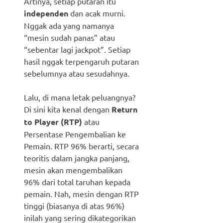
Artinya, setiap putaran itu
independen
dan acak murni.
Nggak ada yang namanya
“mesin sudah panas” atau
“sebentar lagi jackpot”. Setiap
hasil nggak terpengaruh putaran
sebelumnya atau sesudahnya.
Lalu, di mana letak peluangnya?
Di sini kita kenal dengan
Return
to Player (RTP)
atau
Persentase Pengembalian ke
Pemain. RTP 96% berarti, secara
teoritis dalam jangka panjang,
mesin akan mengembalikan
96% dari total taruhan kepada
pemain. Nah, mesin dengan RTP
tinggi (biasanya di atas 96%)
inilah yang sering dikategorikan