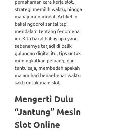
pemahaman cara kerja slot,
strategi memilih waktu, hingga
manajemen modal. Artikel ini
bakal ngobrol santai tapi
mendalam tentang fenomena
ini. Kita bakal bahas apa yang
sebenarnya terjadi di balik
gulungan digital itu, tips untuk
meningkatkan peluang, dan
tentu saja, membedah apakah
malam hari benar-benar waktu
sakti untuk main slot.
Mengerti Dulu
“Jantung” Mesin
Slot Online