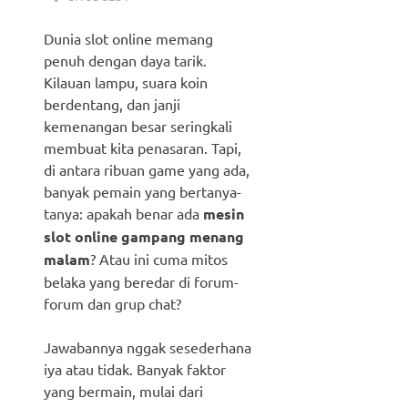
Dunia slot online memang
penuh dengan daya tarik.
Kilauan lampu, suara koin
berdentang, dan janji
kemenangan besar seringkali
membuat kita penasaran. Tapi,
di antara ribuan game yang ada,
banyak pemain yang bertanya-
tanya: apakah benar ada
mesin
slot online gampang menang
malam
? Atau ini cuma mitos
belaka yang beredar di forum-
forum dan grup chat?
Jawabannya nggak sesederhana
iya atau tidak. Banyak faktor
yang bermain, mulai dari