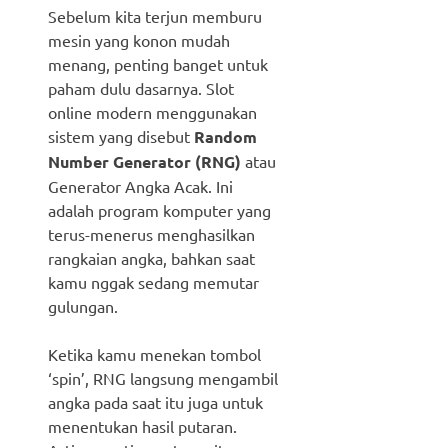
Sebelum kita terjun memburu
mesin yang konon mudah
menang, penting banget untuk
paham dulu dasarnya. Slot
online modern menggunakan
sistem yang disebut
Random
Number Generator (RNG)
atau
Generator Angka Acak. Ini
adalah program komputer yang
terus-menerus menghasilkan
rangkaian angka, bahkan saat
kamu nggak sedang memutar
gulungan.
Ketika kamu menekan tombol
‘spin’, RNG langsung mengambil
angka pada saat itu juga untuk
menentukan hasil putaran.