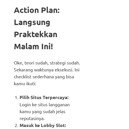
Action Plan:
Langsung
Praktekkan
Malam Ini!
Oke, teori sudah, strategi sudah.
Sekarang waktunya eksekusi. Ini
checklist sederhana yang bisa
kamu ikuti:
Pilih Situs Terpercaya:
Login ke situs langganan
kamu yang sudah jelas
reputasinya.
Masuk ke Lobby Slot: