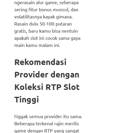
ngerasain alur game, seberapa
sering fitur bonus muncul, dan
volatilitasnya kayak gimana.
Rasain dulu 50-100 putaran
gratis, baru kamu bisa nentuin
apakah slot ini cocok sama gaya
main kamu malam ini.
Rekomendasi
Provider dengan
Koleksi RTP Slot
Tinggi
Nggak semua provider itu sama.
Beberapa terkenal rajin merilis
game dengan RTP yang sangat