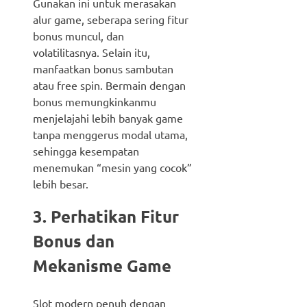
Gunakan ini untuk merasakan
alur game, seberapa sering fitur
bonus muncul, dan
volatilitasnya. Selain itu,
manfaatkan bonus sambutan
atau free spin. Bermain dengan
bonus memungkinkanmu
menjelajahi lebih banyak game
tanpa menggerus modal utama,
sehingga kesempatan
menemukan “mesin yang cocok”
lebih besar.
3. Perhatikan Fitur
Bonus dan
Mekanisme Game
Slot modern penuh dengan