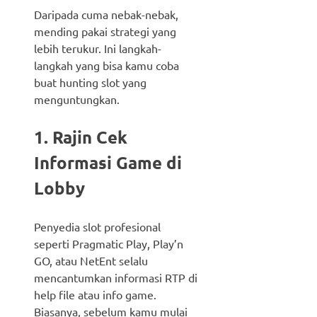
Daripada cuma nebak-nebak,
mending pakai strategi yang
lebih terukur. Ini langkah-
langkah yang bisa kamu coba
buat hunting slot yang
menguntungkan.
1. Rajin Cek
Informasi Game di
Lobby
Penyedia slot profesional
seperti Pragmatic Play, Play’n
GO, atau NetEnt selalu
mencantumkan informasi RTP di
help file atau info game.
Biasanya, sebelum kamu mulai