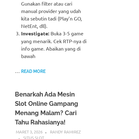
Gunakan filter atau cari
manual provider yang udah
kita sebutin tadi (Play’n GO,
NetEnt, dll).
Investigate:
Buka 3-5 game
yang menarik. Cek RTP-nya di
info game. Abaikan yang di
bawah
…
READ MORE
Benarkah Ada Mesin
Slot Online Gampang
Menang Malam? Cari
Tahu Rahasianya!
MARET 3, 2026
RANDY RAMIREZ
SITUS SLOT