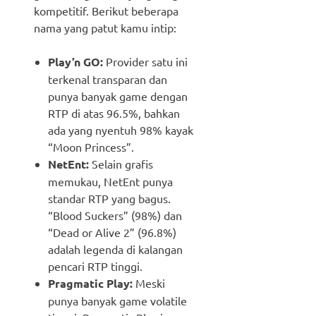
kompetitif. Berikut beberapa
nama yang patut kamu intip:
Play’n GO:
Provider satu ini
terkenal transparan dan
punya banyak game dengan
RTP di atas 96.5%, bahkan
ada yang nyentuh 98% kayak
“Moon Princess”.
NetEnt:
Selain grafis
memukau, NetEnt punya
standar RTP yang bagus.
“Blood Suckers” (98%) dan
“Dead or Alive 2” (96.8%)
adalah legenda di kalangan
pencari RTP tinggi.
Pragmatic Play:
Meski
punya banyak game volatile