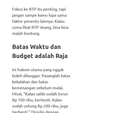
Fokus ke RTP itu penting, tapi
jangan sampe kamu lupa sama
faktor penentu lainnya. Kalau
cuma lihat RTP doang, bisa-bisa
malah buntung.
Batas Waktu dan
Budget adalah Raja
Ini hukum utama yang nggak
boleh dilanggar. Pasanglah batas
kekalahan dan batas
kemenangan sebelum mulai.
Misal, “Kalau saldo sudah turun
Rp 100 ribu, berhenti. Kalau
sudah untung Rp 200 ribu, juga
berhenti.” Disiplin dengan