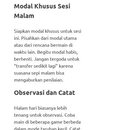
Modal Khusus Sesi
Malam
Siapkan modal khusus untuk sesi
ini. Pisahkan dari modal utama
atau dari rencana bermain di
waktu lain. Begitu modal habis,
berhenti. Jangan tergoda untuk
“transfer sedikit lagi” karena
suasana sepi malam bisa
mengaburkan penilaian.
Observasi dan Catat
Malam hari biasanya lebih
tenang untuk observasi. Coba
main di beberapa game berbeda
dalam mode taruhan kecil. Catat