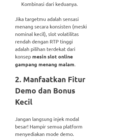
Kombinasi dari keduanya.
Jika targetmu adalah sensasi
menang secara konsisten (meski
nominal kecil), slot volatilitas
rendah dengan RTP tinggi
adalah pilihan terdekat dari
konsep
mesin slot online
gampang menang malam
.
2. Manfaatkan Fitur
Demo dan Bonus
Kecil
Jangan langsung injek modal
besar! Hampir semua platform
menyediakan mode demo.