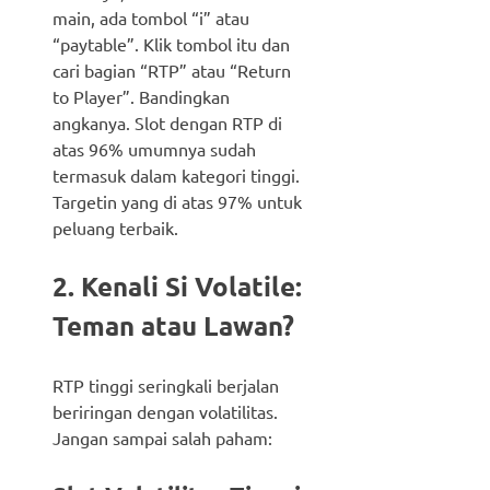
main, ada tombol “i” atau
“paytable”. Klik tombol itu dan
cari bagian “RTP” atau “Return
to Player”. Bandingkan
angkanya. Slot dengan RTP di
atas 96% umumnya sudah
termasuk dalam kategori tinggi.
Targetin yang di atas 97% untuk
peluang terbaik.
2. Kenali Si Volatile:
Teman atau Lawan?
RTP tinggi seringkali berjalan
beriringan dengan volatilitas.
Jangan sampai salah paham: