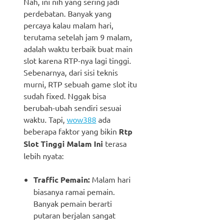
Nah, ini nih yang sering jadi
perdebatan. Banyak yang
percaya kalau malam hari,
terutama setelah jam 9 malam,
adalah waktu terbaik buat main
slot karena RTP-nya lagi tinggi.
Sebenarnya, dari sisi teknis
murni, RTP sebuah game slot itu
sudah fixed. Nggak bisa
berubah-ubah sendiri sesuai
waktu. Tapi,
wow388
ada
beberapa faktor yang bikin
Rtp
Slot Tinggi Malam Ini
terasa
lebih nyata:
Traffic Pemain:
Malam hari
biasanya ramai pemain.
Banyak pemain berarti
putaran berjalan sangat