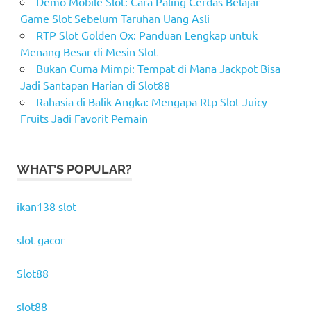
Demo Mobile Slot: Cara Paling Cerdas Belajar
Game Slot Sebelum Taruhan Uang Asli
RTP Slot Golden Ox: Panduan Lengkap untuk
Menang Besar di Mesin Slot
Bukan Cuma Mimpi: Tempat di Mana Jackpot Bisa
Jadi Santapan Harian di Slot88
Rahasia di Balik Angka: Mengapa Rtp Slot Juicy
Fruits Jadi Favorit Pemain
WHAT’S POPULAR?
ikan138 slot
slot gacor
Slot88
slot88