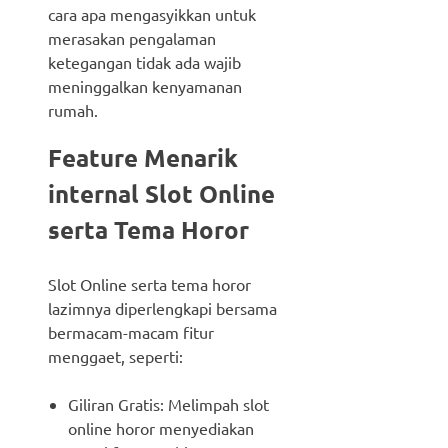
cara apa mengasyikkan untuk
merasakan pengalaman
ketegangan tidak ada wajib
meninggalkan kenyamanan
rumah.
Feature Menarik
internal Slot Online
serta Tema Horor
Slot Online serta tema horor
lazimnya diperlengkapi bersama
bermacam-macam fitur
menggaet, seperti:
Giliran Gratis: Melimpah slot
online horor menyediakan