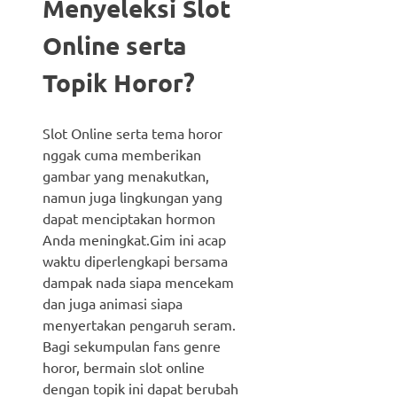
Menyeleksi Slot
Online serta
Topik Horor?
Slot Online serta tema horor
nggak cuma memberikan
gambar yang menakutkan,
namun juga lingkungan yang
dapat menciptakan hormon
Anda meningkat.Gim ini acap
waktu diperlengkapi bersama
dampak nada siapa mencekam
dan juga animasi siapa
menyertakan pengaruh seram.
Bagi sekumpulan fans genre
horor, bermain slot online
dengan topik ini dapat berubah