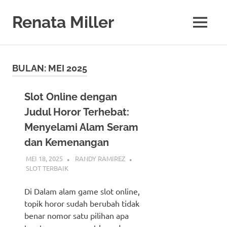
Skip
to
Renata Miller
MENU
content
Berita
Terkini,
Judi,
BULAN:
MEI 2025
Bisnis,
Teknologi
&
Slot Online dengan
Gaya
Judul Horor Terhebat:
Hidup
Menyelami Alam Seram
dan Kemenangan
MEI 18, 2025
RANDY RAMIREZ
SLOT TERBAIK
Di Dalam alam game slot online,
topik horor sudah berubah tidak
benar nomor satu pilihan apa