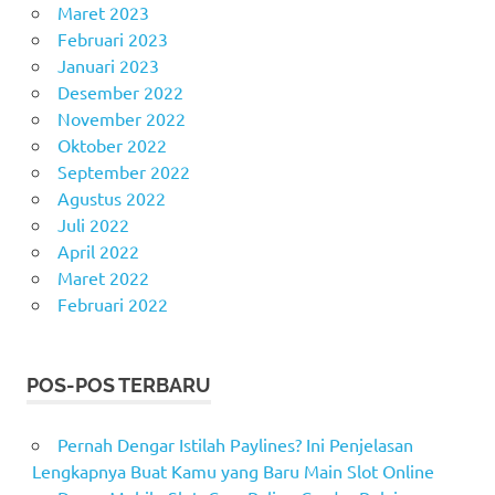
Maret 2023
Februari 2023
Januari 2023
Desember 2022
November 2022
Oktober 2022
September 2022
Agustus 2022
Juli 2022
April 2022
Maret 2022
Februari 2022
POS-POS TERBARU
Pernah Dengar Istilah Paylines? Ini Penjelasan
Lengkapnya Buat Kamu yang Baru Main Slot Online