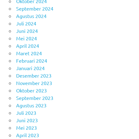
Oktober 2024
September 2024
Agustus 2024
Juli 2024
Juni 2024
Mei 2024
April 2024
Maret 2024
Februari 2024
Januari 2024
Desember 2023
November 2023
Oktober 2023
September 2023
Agustus 2023
Juli 2023
Juni 2023
Mei 2023
April 2023