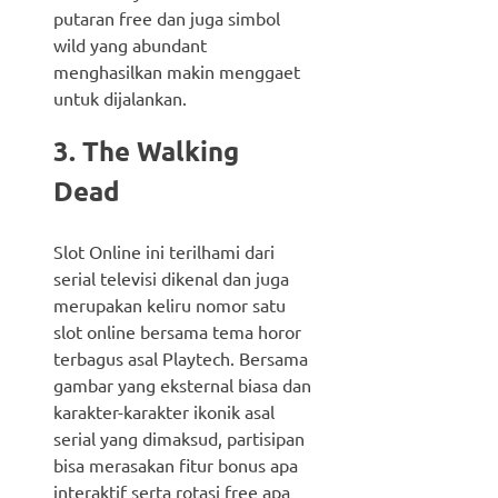
putaran free dan juga simbol
wild yang abundant
menghasilkan makin menggaet
untuk dijalankan.
3. The Walking
Dead
Slot Online ini terilhami dari
serial televisi dikenal dan juga
merupakan keliru nomor satu
slot online bersama tema horor
terbagus asal Playtech. Bersama
gambar yang eksternal biasa dan
karakter-karakter ikonik asal
serial yang dimaksud, partisipan
bisa merasakan fitur bonus apa
interaktif serta rotasi free apa