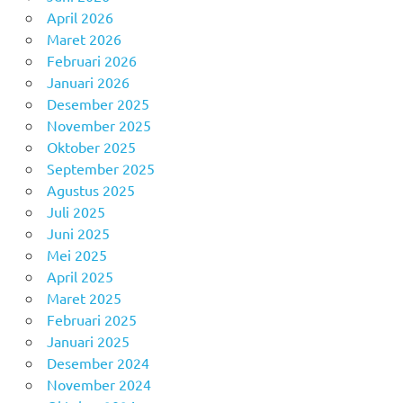
April 2026
Maret 2026
Februari 2026
Januari 2026
Desember 2025
November 2025
Oktober 2025
September 2025
Agustus 2025
Juli 2025
Juni 2025
Mei 2025
April 2025
Maret 2025
Februari 2025
Januari 2025
Desember 2024
November 2024