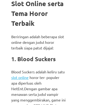
Slot Online serta
Tema Horor
Terbaik
Beriringan adalah beberapa slot
online dengan judul horor
terbaik siapa patut dijajal:
1. Blood Suckers
Blood Suckers adalah keliru satu
slot online
horor ter- populer
apa diperluas oleh
NetEnt.Dengan gambar apa
menawan serta judul vampir
yang menggembirakan, game ini