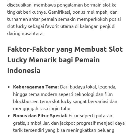
disesuaikan, membawa pengalaman bermain slot ke
tingkat berikutnya. Gamifikasi, bonus melimpah, dan
turnamen antar pemain semakin memperkokoh posisi
slot lucky sebagai favorit utama di kalangan penjudi
daring nusantara.
Faktor-Faktor yang Membuat Slot
Lucky Menarik bagi Pemain
Indonesia
Keberagaman Tema:
Dari budaya lokal, legenda,
hingga tema modern seperti teknologi dan film
blockbuster, tema slot lucky sangat bervariasi dan
menggugah rasa ingin tahu.
Bonus dan Fitur Spesial:
Fitur seperti putaran
gratis, simbol liar, dan jackpot progresif menjadi daya
tarik tersendiri yang bisa meningkatkan peluang