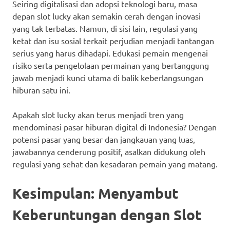
Seiring digitalisasi dan adopsi teknologi baru, masa
depan slot lucky akan semakin cerah dengan inovasi
yang tak terbatas. Namun, di sisi lain, regulasi yang
ketat dan isu sosial terkait perjudian menjadi tantangan
serius yang harus dihadapi. Edukasi pemain mengenai
risiko serta pengelolaan permainan yang bertanggung
jawab menjadi kunci utama di balik keberlangsungan
hiburan satu ini.
Apakah slot lucky akan terus menjadi tren yang
mendominasi pasar hiburan digital di Indonesia? Dengan
potensi pasar yang besar dan jangkauan yang luas,
jawabannya cenderung positif, asalkan didukung oleh
regulasi yang sehat dan kesadaran pemain yang matang.
Kesimpulan: Menyambut
Keberuntungan dengan Slot