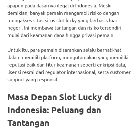
apapun pada dasarnya ilegal di Indonesia. Meski
demikian, banyak pemain mengambil risiko dengan
mengakses situs-situs slot lucky yang berbasis luar
negeri. Ini membawa tantangan dan risiko tersendiri,
mulai dari keamanan dana hingga privasi pemain.
Untuk itu, para pemain disarankan selalu berhati-hati
dalam memilih platform, mengutamakan yang memiliki
reputasi baik dan fitur keamanan seperti enkripsi data,
lisensi resmi dari regulator internasional, serta customer
support yang responsif.
Masa Depan Slot Lucky di
Indonesia: Peluang dan
Tantangan