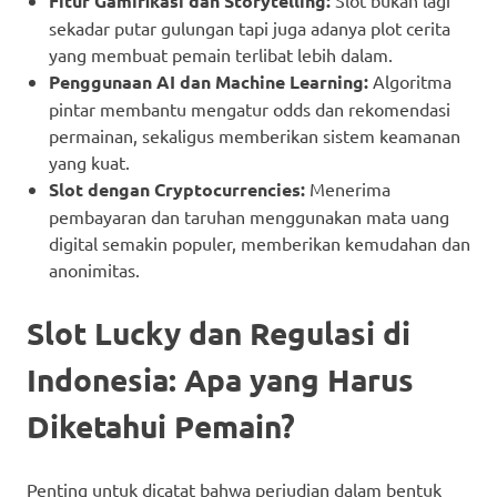
Fitur Gamifikasi dan Storytelling:
sekadar putar gulungan tapi juga adanya plot cerita
yang membuat pemain terlibat lebih dalam.
Penggunaan AI dan Machine Learning:
Algoritma
pintar membantu mengatur odds dan rekomendasi
permainan, sekaligus memberikan sistem keamanan
yang kuat.
Slot dengan Cryptocurrencies:
Menerima
pembayaran dan taruhan menggunakan mata uang
digital semakin populer, memberikan kemudahan dan
anonimitas.
Slot Lucky dan Regulasi di
Indonesia: Apa yang Harus
Diketahui Pemain?
Penting untuk dicatat bahwa perjudian dalam bentuk