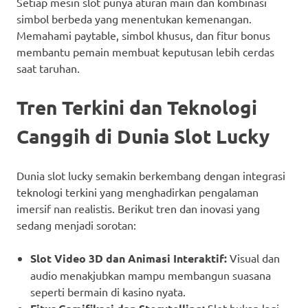
Setiap mesin slot punya aturan main dan kombinasi
simbol berbeda yang menentukan kemenangan.
Memahami paytable, simbol khusus, dan fitur bonus
membantu pemain membuat keputusan lebih cerdas
saat taruhan.
Tren Terkini dan Teknologi
Canggih di Dunia Slot Lucky
Dunia slot lucky semakin berkembang dengan integrasi
teknologi terkini yang menghadirkan pengalaman
imersif nan realistis. Berikut tren dan inovasi yang
sedang menjadi sorotan:
Slot Video 3D dan Animasi Interaktif:
Visual dan
audio menakjubkan mampu membangun suasana
seperti bermain di kasino nyata.
Slot bukan lagi