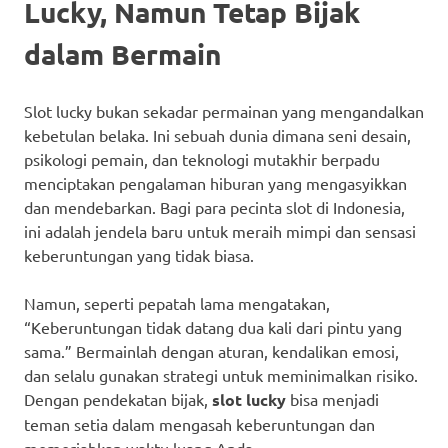
Lucky, Namun Tetap Bijak
dalam Bermain
Slot lucky bukan sekadar permainan yang mengandalkan
kebetulan belaka. Ini sebuah dunia dimana seni desain,
psikologi pemain, dan teknologi mutakhir berpadu
menciptakan pengalaman hiburan yang mengasyikkan
dan mendebarkan. Bagi para pecinta slot di Indonesia,
ini adalah jendela baru untuk meraih mimpi dan sensasi
keberuntungan yang tidak biasa.
Namun, seperti pepatah lama mengatakan,
“Keberuntungan tidak datang dua kali dari pintu yang
sama.” Bermainlah dengan aturan, kendalikan emosi,
dan selalu gunakan strategi untuk meminimalkan risiko.
Dengan pendekatan bijak,
slot lucky
bisa menjadi
teman setia dalam mengasah keberuntungan dan
memeriahkan waktu luang Anda.