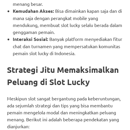
menang besar.
Kemudahan Akses:
Bisa dimainkan kapan saja dan di
mana saja dengan perangkat mobile yang
mendukung, membuat slot lucky selalu berada dalam
genggaman pemain.
Interaksi Sosial:
Banyak platform menyediakan fitur
chat dan turnamen yang mempersatukan komunitas
pemain slot lucky di Indonesia.
Strategi Jitu Memaksimalkan
Peluang di Slot Lucky
Meskipun slot sangat bergantung pada keberuntungan,
ada sejumlah strategi dan tips yang bisa membantu
pemain mengelola modal dan meningkatkan peluang
menang. Berikut ini adalah beberapa pendekatan yang
dianjurkan: