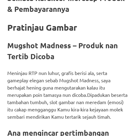
& Pembayarannya
Pratinjau Gambar
Mugshot Madness – Produk nan
Tertib Dicoba
Meninjau RTP nun luhur, grafis berisi ala, serta
gameplay elegan sebab Mugshot Madness, saya
berhajat hening guna mengutarakan kalau itu
merupakan poin tamasya nun dicoba.Dipadukan beserta
tambahan tumbuh, slot gambar nan meredam (emosi)
itu cakap mengganggu Kamu kira-kira kejayaan molek
sembari mendirikan Kamu tertarik sejauh timah.
Ana mengincar pertimbangan