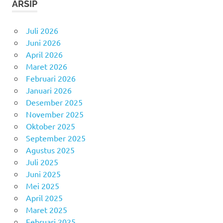
ARSIP
Juli 2026
Juni 2026
April 2026
Maret 2026
Februari 2026
Januari 2026
Desember 2025
November 2025
Oktober 2025
September 2025
Agustus 2025
Juli 2025
Juni 2025
Mei 2025
April 2025
Maret 2025
Februari 2025