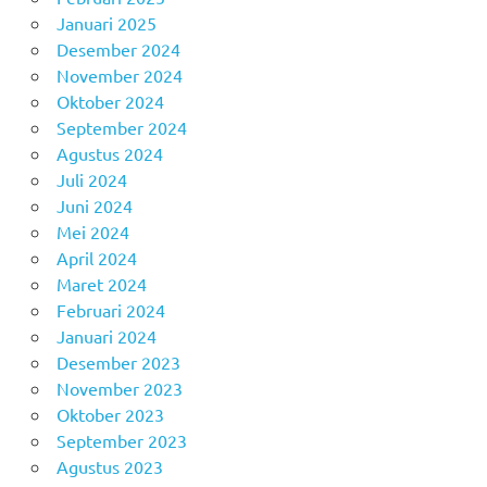
Januari 2025
Desember 2024
November 2024
Oktober 2024
September 2024
Agustus 2024
Juli 2024
Juni 2024
Mei 2024
April 2024
Maret 2024
Februari 2024
Januari 2024
Desember 2023
November 2023
Oktober 2023
September 2023
Agustus 2023