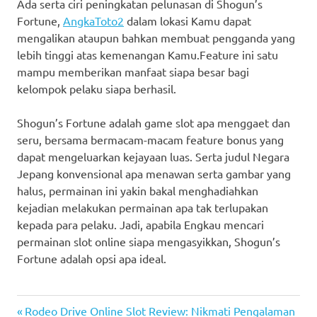
Ada serta ciri peningkatan pelunasan di Shogun’s
Fortune,
AngkaToto2
dalam lokasi Kamu dapat
mengalikan ataupun bahkan membuat pengganda yang
lebih tinggi atas kemenangan Kamu.Feature ini satu
mampu memberikan manfaat siapa besar bagi
kelompok pelaku siapa berhasil.
Shogun’s Fortune adalah game slot apa menggaet dan
seru, bersama bermacam-macam feature bonus yang
dapat mengeluarkan kejayaan luas. Serta judul Negara
Jepang konvensional apa menawan serta gambar yang
halus, permainan ini yakin bakal menghadiahkan
kejadian melakukan permainan apa tak terlupakan
kepada para pelaku. Jadi, apabila Engkau mencari
permainan slot online siapa mengasyikkan, Shogun’s
Fortune adalah opsi apa ideal.
link
Previous
Navigasi
Rodeo Drive Online Slot Review: Nikmati Pengalaman