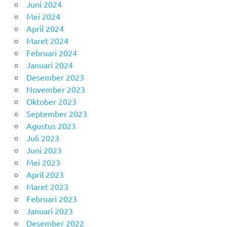
Juni 2024
Mei 2024
April 2024
Maret 2024
Februari 2024
Januari 2024
Desember 2023
November 2023
Oktober 2023
September 2023
Agustus 2023
Juli 2023
Juni 2023
Mei 2023
April 2023
Maret 2023
Februari 2023
Januari 2023
Desember 2022