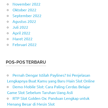
November 2022
Oktober 2022
September 2022
Agustus 2022
Juli 2022
April 2022
Maret 2022
Februari 2022
POS-POS TERBARU
Pernah Dengar Istilah Paylines? Ini Penjelasan
Lengkapnya Buat Kamu yang Baru Main Slot Online
Demo Mobile Slot: Cara Paling Cerdas Belajar
Game Slot Sebelum Taruhan Uang Asli
RTP Slot Golden Ox: Panduan Lengkap untuk
Menang Besar di Mesin Slot