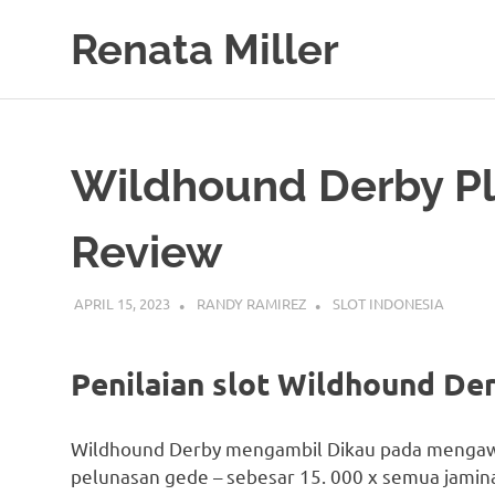
Skip
Renata Miller
to
content
Berita
Terkini,
Judi,
Bisnis,
Wildhound Derby Pl
Teknologi
&
Gaya
Review
Hidup
APRIL 15, 2023
RANDY RAMIREZ
SLOT INDONESIA
Penilaian slot Wildhound Der
Wildhound Derby mengambil Dikau pada mengawa
pelunasan gede – sebesar 15. 000 x semua jamin