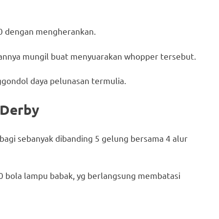
0 dengan mengherankan.
annya mungil buat menyuarakan whopper tersebut.
gondol daya pelunasan termulia.
 Derby
bagi sebanyak dibanding 5 gelung bersama 4 alur
0 bola lampu babak, yg berlangsung membatasi