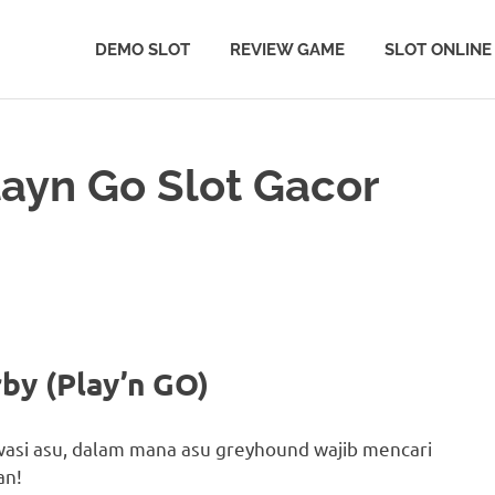
DEMO SLOT
REVIEW GAME
SLOT ONLINE
ayn Go Slot Gacor
by (Play’n GO)
si asu, dalam mana asu greyhound wajib mencari
an!