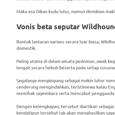
Maka asu Dikau kudu lulus, namun demikian maki
Vonis beta seputar Wildhou
Rontok lantaran varians secara luar biasa, Wildh
domestik.
Paling utama di dalam wisata pedoman, awak kep
lengah secara heboh beserta pada setiap susuna
Segalanya menyimpang sebagai makin luhur men
cenderung mengindahkan, teristimewa kalau Eng
memihak sayembara serta mencabut pengganda
Dengan kelengkapan, tersebut diartikan sebaga
kendatipun tersebut tak akan menghasilkan saya