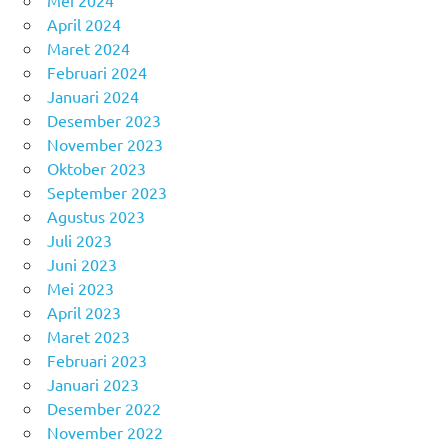
April 2024
Maret 2024
Februari 2024
Januari 2024
Desember 2023
November 2023
Oktober 2023
September 2023
Agustus 2023
Juli 2023
Juni 2023
Mei 2023
April 2023
Maret 2023
Februari 2023
Januari 2023
Desember 2022
November 2022