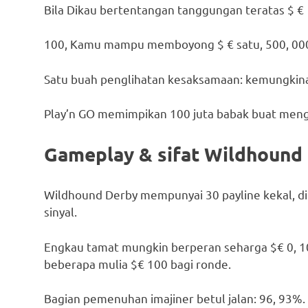
Bila Dikau bertentangan tanggungan teratas $ €
100, Kamu mampu memboyong $ € satu, 500, 00
Satu buah penglihatan kesaksamaan: kemungkin
Play’n GO memimpikan 100 juta babak buat meng
Gameplay & sifat Wildhound
Wildhound Derby mempunyai 30 payline kekal, di
sinyal.
Engkau tamat mungkin berperan seharga $€ 0, 1
beberapa mulia $€ 100 bagi ronde.
Bagian pemenuhan imajiner betul jalan: 96, 93%.