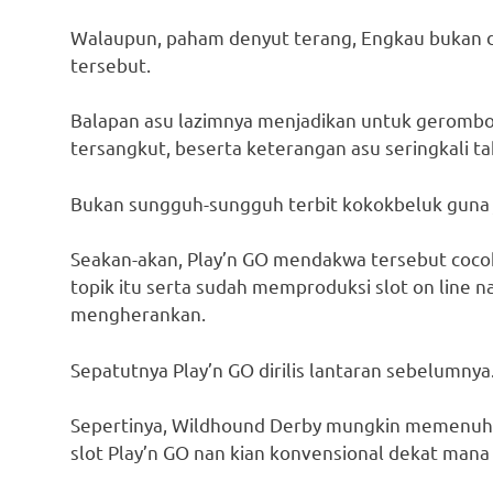
Walaupun, paham denyut terang, Engkau bukan d
tersebut.
Balapan asu lazimnya menjadikan untuk gerombo
tersangkut, beserta keterangan asu seringkali ta
Bukan sungguh-sungguh terbit kokokbeluk guna j
Seakan-akan, Play’n GO mendakwa tersebut c
topik itu serta sudah memproduksi slot on line
mengherankan.
Sepatutnya Play’n GO dirilis lantaran sebelumnya
Sepertinya, Wildhound Derby mungkin memenuhi b
slot Play’n GO nan kian konvensional dekat mana 