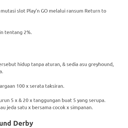
 mutasi slot Play’n GO melalui ransum Return to
n tentang 2%.
ersebut hidup tanpa aturan, & sedia asu greyhound,
a.
argaan 100 x serata taksiran.
run 5 x & 20 x tanggungan buat 5 yang serupa.
gkau jeda satu x bersama cocok x simpanan.
und Derby