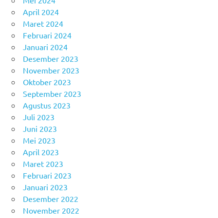
April 2024
Maret 2024
Februari 2024
Januari 2024
Desember 2023
November 2023
Oktober 2023
September 2023
Agustus 2023
Juli 2023
Juni 2023
Mei 2023
April 2023
Maret 2023
Februari 2023
Januari 2023
Desember 2022
November 2022