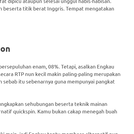
at dipicu ataupun selesai unggul habis-habisan.
eserta titik berat Inggris. Tempat mengatakan
oon
ersepuluhan enam, 08%. Tetapi, asalkan Engkau
ecara RTP nun kecil makin paling-paling merupakan
oleh sebab itu sebenarnya guna mempunyai pangkat
a ungkapkan sehubungan beserta teknik mainan
ernatif quickspin. Kamu bukan cakap menegah buah
i main, jadi Engkau tentu membaca alternatif nun