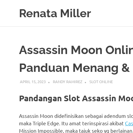
Skip
Renata Miller
to
content
Berita
Terkini,
Judi,
Bisnis,
Assassin Moon Onli
Teknologi
&
Gaya
Panduan Menang & 
Hidup
APRIL 15, 2023
RANDY RAMIREZ
SLOT ONLINE
Pandangan Slot Assassin Mo
Assassin Moon didefinisikan sebagai adendum 
maka Triple Edge. Itu amat terinspirasi akibat
Cas
Mission Impossible, maka tajuk seko yg berlainan