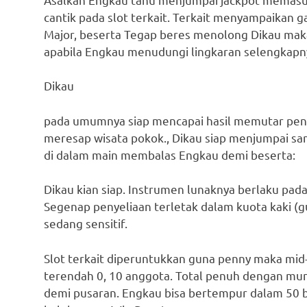
cantik pada slot terkait. Terkait menyampaikan g
Major, beserta Tegap beres menolong Dikau ma
apabila Engkau menudungi lingkaran selengkapny
Dikau
pada umumnya siap mencapai hasil memutar pent
meresap wisata pokok., Dikau siap menjumpai sam
di dalam main membalas Engkau demi beserta:
Dikau kian siap. Instrumen lunaknya berlaku pad
Segenap penyeliaan terletak dalam kuota kaki (
sedang sensitif.
Slot terkait diperuntukkan guna penny maka mi
terendah 0, 10 anggota. Total penuh dengan m
demi pusaran. Engkau bisa bertempur dalam 50