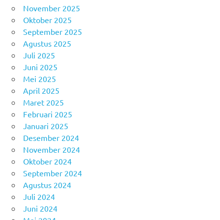
November 2025
Oktober 2025
September 2025
Agustus 2025
Juli 2025
Juni 2025
Mei 2025
April 2025
Maret 2025
Februari 2025
Januari 2025
Desember 2024
November 2024
Oktober 2024
September 2024
Agustus 2024
Juli 2024
Juni 2024
Mei 2024