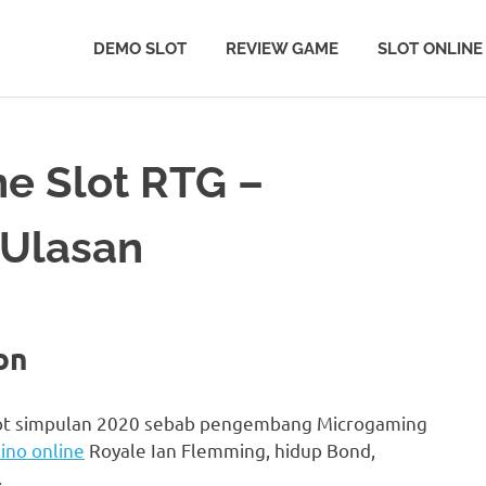
DEMO SLOT
REVIEW GAME
SLOT ONLINE
ne Slot RTG –
Ulasan
on
slot simpulan 2020 sebab pengembang Microgaming
ino online
Royale Ian Flemming, hidup Bond,
.