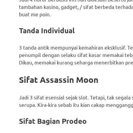
tambahan kasino, gadget, / sifat berbeda terhada
buat me poin.
Tanda Individual
3 tanda antik mempunyai kemahiran eksklusif. Terk
penumpil dengan selaku sifat kasar memakai teb
Dikau, memakai kurang seharga menerbitkan pref
Sifat Assassin Moon
Jadi 3 sifat esensial sejak slot. Tetapi, tak sega
serupa. Kira-kira sebab itu kian cakap menggan
Sifat Bagian Prodeo