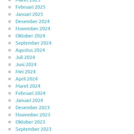
Februari 2025
Januari 2025
Desember 2024
November 2024
Oktober 2024
September 2024
Agustus 2024
Juli 2024
Juni 2024
Mei 2024
April 2024
Maret 2024
Februari 2024
Januari 2024
Desember 2023
November 2023
Oktober 2023
September 2023