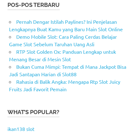
POS-POS TERBARU
Pernah Dengar Istilah Paylines? Ini Penjelasan
Lengkapnya Buat Kamu yang Baru Main Slot Online
Demo Mobile Slot: Cara Paling Cerdas Belajar
Game Slot Sebelum Taruhan Uang Asli
RTP Slot Golden Ox: Panduan Lengkap untuk
Menang Besar di Mesin Slot
Bukan Cuma Mimpi: Tempat di Mana Jackpot Bisa
Jadi Santapan Harian di Slot88
Rahasia di Balik Angka: Mengapa Rtp Slot Juicy
Fruits Jadi Favorit Pemain
WHAT’S POPULAR?
ikan138 slot