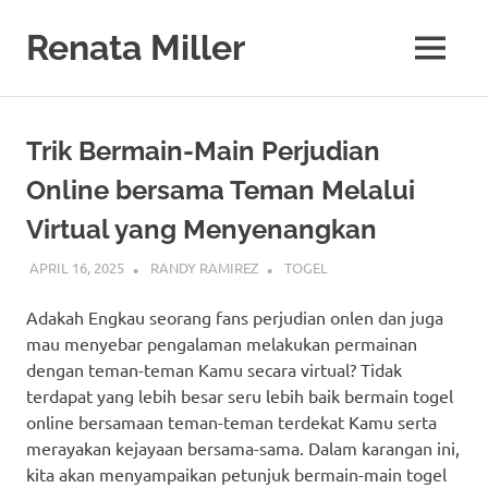
Skip
to
Renata Miller
MENU
content
Berita
Terkini,
Judi,
Trik Bermain-Main Perjudian
Bisnis,
Teknologi
Online bersama Teman Melalui
&
Gaya
Virtual yang Menyenangkan
Hidup
APRIL 16, 2025
RANDY RAMIREZ
TOGEL
Adakah Engkau seorang fans perjudian onlen dan juga
mau menyebar pengalaman melakukan permainan
dengan teman-teman Kamu secara virtual? Tidak
terdapat yang lebih besar seru lebih baik bermain togel
online bersamaan teman-teman terdekat Kamu serta
merayakan kejayaan bersama-sama. Dalam karangan ini,
kita akan menyampaikan petunjuk bermain-main togel