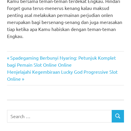
Kamu bersama teman-teman terdekat Engkau. Hindari
forget guna terus-menerus kenang kalau maksud
penting asal melakukan permainan perjudian onlen
merupakan bagi bersenang-senang dan juga merasakan
tiap ketika apa Kamu habiskan dengan teman-teman
Engkau.
togel
Previous
Navigasi
Spadegaming Berbunyi Nyaring: Petunjuk Komplet
4d
Post:
bagi Pemain Slot Online Online
pos
Next
Menjelajahi Kegembiraan Lucky God Progressive Slot
Post:
Online
Search
SEARCH
for: