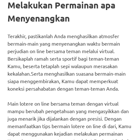
Melakukan Permainan apa
Menyenangkan
Terakhir, pastikanlah Anda menghasilkan atmosfer
bermain-main yang menyenangkan waktu bermain
perjudian on line bersama teman melalui virtual.
Bersikaplah ramah serta sportif bagi teman-teman
Kamu, beserta tetaplah sepi walaupun merasakan
kekalahan.Serta menghasilkan suasana bermain-main
siapa menggembirakan, Kamu dapat memperkuat
koneksi persahabatan dengan teman-teman Anda.
Main lotere on line bersama teman dengan virtual
mampu berubah pengetahuan yang mengasyikkan dan
juga menarik jika dijalankan dengan presisi. Dengan
memanfaatkan tips bermain lotere on line di dari, Kamu
dapat menggunakan kejadian melakukan permainan