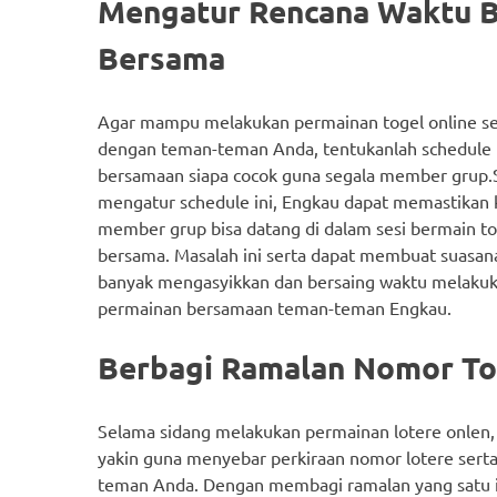
Mengatur Rencana Waktu 
Bersama
Agar mampu melakukan permainan togel online sec
dengan teman-teman Anda, tentukanlah schedule
bersamaan siapa cocok guna segala member grup.
mengatur schedule ini, Engkau dapat memastikan 
member grup bisa datang di dalam sesi bermain to
bersama. Masalah ini serta dapat membuat suasana
banyak mengasyikkan dan bersaing waktu melaku
permainan bersamaan teman-teman Engkau.
Berbagi Ramalan Nomor To
Selama sidang melakukan permainan lotere onlen, 
yakin guna menyebar perkiraan nomor lotere sert
teman Anda. Dengan membagi ramalan yang satu 