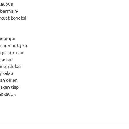
alaupun
 bermain-
kuat koneksi
l mampu
 menarik jika
tips bermain
jadian
 terdekat
 kalau
an onlen
akan tiap
Engkau.…