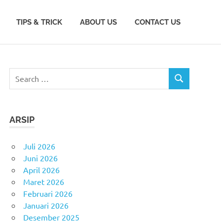
TIPS & TRICK
ABOUT US
CONTACT US
Search
SEARCH
for:
ARSIP
Juli 2026
Juni 2026
April 2026
Maret 2026
Februari 2026
Januari 2026
Desember 2025