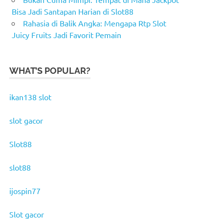
Bisa Jadi Santapan Harian di Slot88
Rahasia di Balik Angka: Mengapa Rtp Slot
Juicy Fruits Jadi Favorit Pemain
WHAT’S POPULAR?
ikan138 slot
slot gacor
Slot88
slot88
ijospin77
Slot gacor