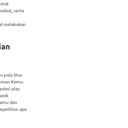
ntuk
sebut, serta
al melakukan
ian
u pula bisa
teman Kamu.
ulasi play
mpok
 Kamu dan
petition apa