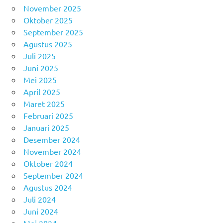
November 2025
Oktober 2025
September 2025
Agustus 2025
Juli 2025
Juni 2025
Mei 2025
April 2025
Maret 2025
Februari 2025
Januari 2025
Desember 2024
November 2024
Oktober 2024
September 2024
Agustus 2024
Juli 2024
Juni 2024
Mei 2024