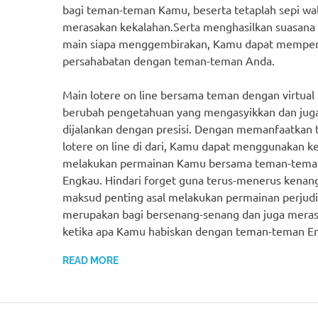
bagi teman-teman Kamu, beserta tetaplah sepi w
merasakan kekalahan.Serta menghasilkan suasana
main siapa menggembirakan, Kamu dapat memper
persahabatan dengan teman-teman Anda.
Main lotere on line bersama teman dengan virtua
berubah pengetahuan yang mengasyikkan dan juga
dijalankan dengan presisi. Dengan memanfaatkan 
lotere on line di dari, Kamu dapat menggunakan ke
melakukan permainan Kamu bersama teman-teman
Engkau. Hindari forget guna terus-menerus kenang
maksud penting asal melakukan permainan perjudi
merupakan bagi bersenang-senang dan juga meras
ketika apa Kamu habiskan dengan teman-teman 
READ MORE