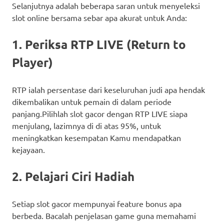
Selanjutnya adalah beberapa saran untuk menyeleksi
slot online bersama sebar apa akurat untuk Anda:
1. Periksa RTP LIVE (Return to
Player)
RTP ialah persentase dari keseluruhan judi apa hendak
dikembalikan untuk pemain di dalam periode
panjang.Pilihlah slot gacor dengan RTP LIVE siapa
menjulang, lazimnya di di atas 95%, untuk
meningkatkan kesempatan Kamu mendapatkan
kejayaan.
2. Pelajari Ciri Hadiah
Setiap slot gacor mempunyai feature bonus apa
berbeda. Bacalah penjelasan game guna memahami