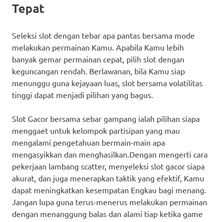
Tepat
Seleksi slot dengan tebar apa pantas bersama mode
melakukan permainan Kamu. Apabila Kamu lebih
banyak gemar permainan cepat, pilih slot dengan
keguncangan rendah. Berlawanan, bila Kamu siap
menunggu guna kejayaan luas, slot bersama volatilitas
tinggi dapat menjadi pilihan yang bagus.
Slot Gacor bersama sebar gampang ialah pilihan siapa
menggaet untuk kelompok partisipan yang mau
mengalami pengetahuan bermain-main apa
mengasyikkan dan menghasilkan.Dengan mengerti cara
pekerjaan lambang scatter, menyeleksi slot gacor siapa
akurat, dan juga menerapkan taktik yang efektif, Kamu
dapat meningkatkan kesempatan Engkau bagi menang.
Jangan lupa guna terus-menerus melakukan permainan
dengan menanggung balas dan alami tiap ketika game