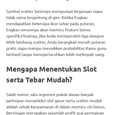
Symbol scatter lazimnya mempunyai kegunaan siapa
tidak sama tergantung di gim. Ketika Engkau
mendapatkan beberapa ikon sebar pada putaran,
Engkau umumnya akan memicu feature bonus
spesifik.Misalnya, jika Anda memperoleh tiga ataupun
lebih lambang scatter, Anda barangkali meraih putaran
gratis siapa mampu menaikkan probabilitas Kamu guna
berhasil tanpa mempertaruhkan lebih melimpah uang.
Mengapa Menentukan Slot
serta Tebar Mudah?
Salah nomor satu argumen pokok alasan banyak
partisipan menyeleksi slot gacor serta scatter mudah
adalah sebab kenyamanan di dalam memicu ciri bonus.
Beriringan merupakan sejumlah profit asal permainan