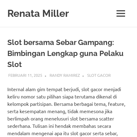
Skip
to
Renata Miller
MENU
content
Berita
Terkini,
Judi,
Slot bersama Sebar Gampang:
Bisnis,
Teknologi
Bimbingan Lengkap guna Pelaku
&
Gaya
Slot
Hidup
FEBRUARI 11, 2025
RANDY RAMIREZ
SLOT GACOR
Internal alam gim tempat berjudi, slot gacor menjadi
keliru nomor satu pilihan siapa terutama dikenal di
kelompok partisipan. Bersama berbagai tema, feature,
serta kesempatan menang, tidak memesona jika
berlimpah orang menelusuri slot bersama scatter
sederhana. Tulisan ini hendak membahas secara
mendalam mengenai apa itu slot gacor serta sebar,