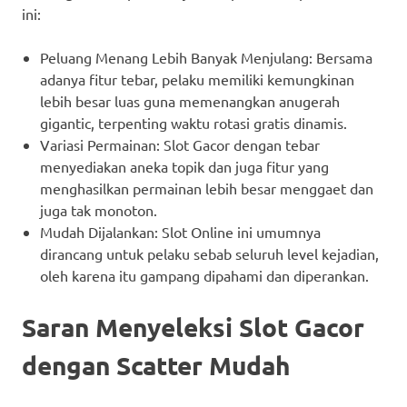
ini:
Peluang Menang Lebih Banyak Menjulang: Bersama
adanya fitur tebar, pelaku memiliki kemungkinan
lebih besar luas guna memenangkan anugerah
gigantic, terpenting waktu rotasi gratis dinamis.
Variasi Permainan: Slot Gacor dengan tebar
menyediakan aneka topik dan juga fitur yang
menghasilkan permainan lebih besar menggaet dan
juga tak monoton.
Mudah Dijalankan: Slot Online ini umumnya
dirancang untuk pelaku sebab seluruh level kejadian,
oleh karena itu gampang dipahami dan diperankan.
Saran Menyeleksi Slot Gacor
dengan Scatter Mudah