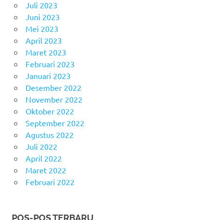
Juli 2023
Juni 2023
Mei 2023
April 2023
Maret 2023
Februari 2023
Januari 2023
Desember 2022
November 2022
Oktober 2022
September 2022
Agustus 2022
Juli 2022
April 2022
Maret 2022
Februari 2022
POS-POS TERBARU