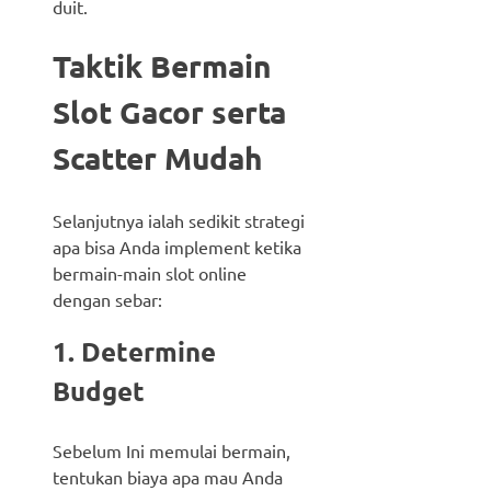
duit.
Taktik Bermain
Slot Gacor serta
Scatter Mudah
Selanjutnya ialah sedikit strategi
apa bisa Anda implement ketika
bermain-main slot online
dengan sebar:
1. Determine
Budget
Sebelum Ini memulai bermain,
tentukan biaya apa mau Anda