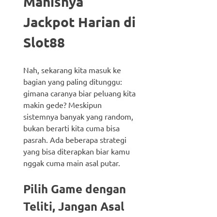
Manisnya
Jackpot Harian di
Slot88
Nah, sekarang kita masuk ke
bagian yang paling ditunggu:
gimana caranya biar peluang kita
makin gede? Meskipun
sistemnya banyak yang random,
bukan berarti kita cuma bisa
pasrah. Ada beberapa strategi
yang bisa diterapkan biar kamu
nggak cuma main asal putar.
Pilih Game dengan
Teliti, Jangan Asal