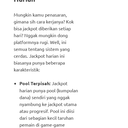
Mungkin kamu penasaran,
gimana sih cara kerjanya? Kok
bisa jackpot diberikan setiap
hari? Nggak mungkin dong
platformnya rugi. Well, ini
semua tentang sistem yang
cerdas. Jackpot harian ini
biasanya punya beberapa
karakteristik:
Pool Terpisah:
Jackpot
harian punya pool (kumpulan
dana) sendiri yang nggak
nyambung ke jackpot utama
atau progresif. Pool ini diisi
dari sebagian kecil taruhan
pemain di game-game