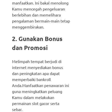
manfaatkan. Ini bakal menolong
Kamu mencegah pengeluaran
berlebihan dan memelihara
pengalaman bermain-main tetap
menggembirakan.
2. Gunakan Bonus
dan Promosi
Melimpah tempat berjudi di
internet menyediakan bonus
dan peningkatan apa dapat
memperbaiki bankroll
Anda.Manfaatkan penawaran ini
guna meningkatkan peluang
Kamu dalam melakukan
permainan slot gacor serta
sebar.