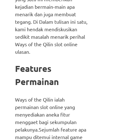
kejadian bermain-main apa
menarik dan juga membuat
tegang. Di Dalam tulisan ini satu,
kami hendak mendiskusikan
sedikit masalah menarik perihal
Ways of the Qilin slot online
ulasan.
Features
Permainan
Ways of the Qilin ialah
permainan slot online yang
menyediakan aneka fitur
menggaet bagi sekumpulan
pelakunya.Sejumlah feature apa
mampu ditemui internal game