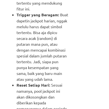
tertentu yang mendukung
fitur ini.
Trigger yang Beragam:
Buat
dapetin jackpot harian, nggak
melulu harus dapat simbol
tertentu. Bisa aja dipicu
secara acak (random) di
putaran mana pun, atau
dengan mencapai kombinasi
spesial dalam jumlah putaran
tertentu. Jadi, siapa pun
punya kesempatan yang
sama, baik yang baru main
atau yang udah lama.
Reset Setiap Hari:
Sesuai
namanya, pool jackpot ini
akan dikosongkan dan
diberikan kepada
pemenangnya dalam periode