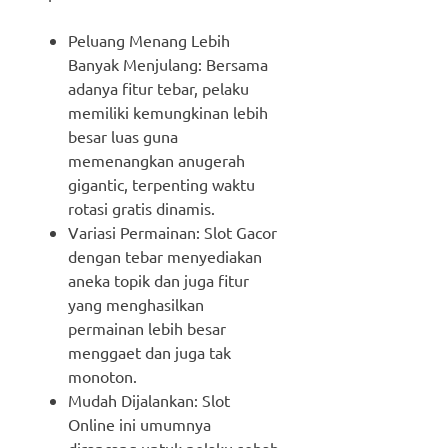
Peluang Menang Lebih
Banyak Menjulang: Bersama
adanya fitur tebar, pelaku
memiliki kemungkinan lebih
besar luas guna
memenangkan anugerah
gigantic, terpenting waktu
rotasi gratis dinamis.
Variasi Permainan: Slot Gacor
dengan tebar menyediakan
aneka topik dan juga fitur
yang menghasilkan
permainan lebih besar
menggaet dan juga tak
monoton.
Mudah Dijalankan: Slot
Online ini umumnya