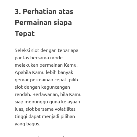
3. Perhatian atas
Permainan siapa
Tepat
Seleksi slot dengan tebar apa
pantas bersama mode
melakukan permainan Kamu.
Apabila Kamu lebih banyak
gemar permainan cepat, pilih
slot dengan keguncangan
rendah. Berlawanan, bila Kamu
siap menunggu guna kejayaan
luas, slot bersama volatilitas
tinggi dapat menjadi pilihan
yang bagus.