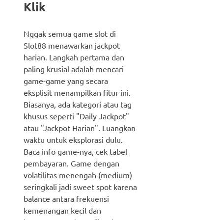
Klik
Nggak semua game slot di
Slot88 menawarkan jackpot
harian. Langkah pertama dan
paling krusial adalah mencari
game-game yang secara
eksplisit menampilkan fitur ini.
Biasanya, ada kategori atau tag
khusus seperti "Daily Jackpot"
atau "Jackpot Harian". Luangkan
waktu untuk eksplorasi dulu.
Baca info game-nya, cek tabel
pembayaran. Game dengan
volatilitas menengah (medium)
seringkali jadi sweet spot karena
balance antara frekuensi
kemenangan kecil dan