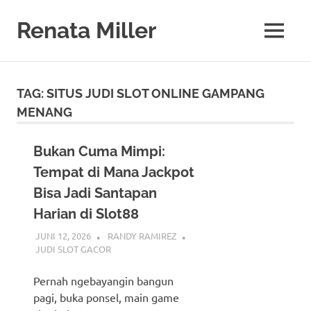
Skip
to
Renata Miller
MENU
content
Berita
Terkini,
Judi,
TAG:
SITUS JUDI SLOT ONLINE GAMPANG
Bisnis,
Teknologi
MENANG
&
Gaya
Bukan Cuma Mimpi:
Hidup
Tempat di Mana Jackpot
Bisa Jadi Santapan
Harian di Slot88
JUNI 12, 2026
RANDY RAMIREZ
JUDI SLOT GACOR
Pernah ngebayangin bangun
pagi, buka ponsel, main game