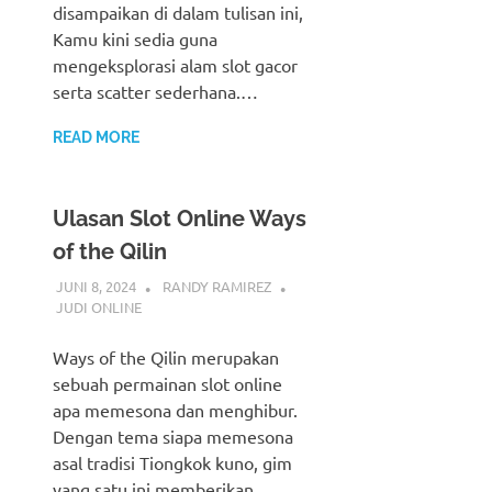
disampaikan di dalam tulisan ini,
Kamu kini sedia guna
mengeksplorasi alam slot gacor
serta scatter sederhana.…
READ MORE
Ulasan Slot Online Ways
of the Qilin
JUNI 8, 2024
RANDY RAMIREZ
JUDI ONLINE
Ways of the Qilin merupakan
sebuah permainan slot online
apa memesona dan menghibur.
Dengan tema siapa memesona
asal tradisi Tiongkok kuno, gim
yang satu ini memberikan