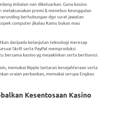
edang imbalan nan dikeluarkan. Guna kasino
kan melaksanakan premi & menebus keunggulan
 berunding berhubungan dgn surat jawatan
 kopek computer jikalau Kamu bukan mau
atkan daripada kelanjutan teknologi meresap
 sesuai Skrill serta PayPal memproduksi
u bersama kasino yg meyakinkan serta berlisensi.
oin, memakai Ripple lantaran kesejahteraan serta
nkan uraian perbankan, memakai serupa Engkau
balkan Kesentosaan Kasino