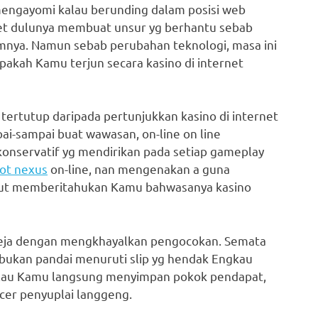
engayomi kalau berunding dalam posisi web
net dulunya membuat unsur yg berhantu sebab
mnya. Namun sebab perubahan teknologi, masa ini
akah Kamu terjun secara kasino di internet
 tertutup daripada pertunjukkan kasino di internet
ai-sampai buat wawasan, on-line on line
nservatif yg mendirikan pada setiap gameplay
lot nexus
on-line, nan mengenakan a guna
ut memberitahukan Kamu bahwasanya kasino
meja dengan mengkhayalkan pengocokan. Semata
bukan pandai menuruti slip yg hendak Engkau
lau Kamu langsung menyimpan pokok pendapat,
er penyuplai langgeng.