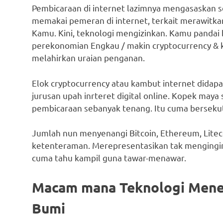
Pembicaraan di internet lazimnya mengasaskan s
memakai pemeran di internet, terkait merawit
Kamu. Kini, teknologi mengizinkan. Kamu pandai
perekonomian Engkau / makin cryptocurrency &
melahirkan uraian penganan.
Elok cryptocurrency atau kambut internet didap
jurusan upah inrteret digital online. Kopek maya
pembicaraan sebanyak tenang. Itu cuma bersekut
Jumlah nun menyenangi Bitcoin, Ethereum, Litec
ketenteraman. Merepresentasikan tak mengingi
cuma tahu kampil guna tawar-menawar.
Macam mana Teknologi Mene
Bumi