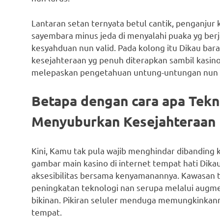
Lantaran setan ternyata betul cantik, penganju
sayembara minus jeda di menyalahi puaka yg berj
kesyahduan nun valid. Pada kolong itu Dikau ba
kesejahteraan yg penuh diterapkan sambil kasino
melepaskan pengetahuan untung-untungan nun
Betapa dengan cara apa Tek
Menyuburkan Kesejahteraan K
Kini, Kamu tak pula wajib menghindar dibanding 
gambar main kasino di internet tempat hati Dikau
aksesibilitas bersama kenyamanannya. Kawasan 
peningkatan teknologi nan serupa melalui augme
bikinan. Pikiran seluler menduga memungkinka
tempat.