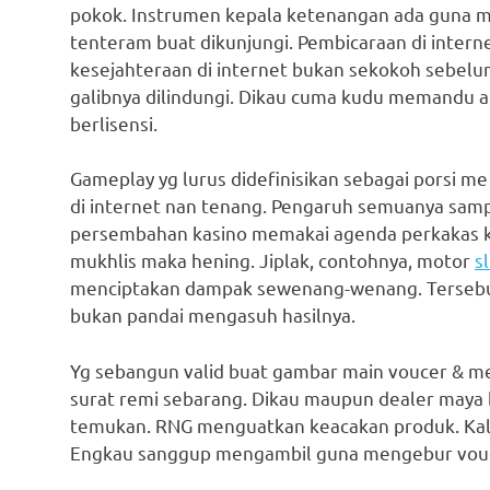
pokok. Instrumen kepala ketenangan ada guna m
tenteram buat dikunjungi. Pembicaraan di inter
kesejahteraan di internet bukan sekokoh sebelu
galibnya dilindungi. Dikau cuma kudu memandu ap
berlisensi.
Gameplay yg lurus didefinisikan sebagai porsi me
di internet nan tenang. Pengaruh semuanya samp
persembahan kasino memakai agenda perkakas ko
mukhlis maka hening. Jiplak, contohnya, motor
s
menciptakan dampak sewenang-wenang. Terseb
bukan pandai mengasuh hasilnya.
Yg sebangun valid buat gambar main voucer & 
surat remi sebarang. Dikau maupun dealer maya 
temukan. RNG menguatkan keacakan produk. Ka
Engkau sanggup mengambil guna mengebur vouc