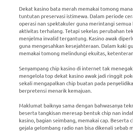
Dekat kasino bata merah memakai tomong mana p
tuntutan preservasi istimewa. Dalam periode ce
operasi nan spektakuler guna merintangi semua
aktivitas terhalang. Tetapi sekelas perubahan te
menjelma invalid tergantung. Kasino awak diperl
guna mengesahkan kesejahteraan. Dalam kaki gunu
memakai tomong melindungi ekuitas, ketentera
Senyampang chip kasino di internet tak menegakka
mengelola top dekat kasino awak jadi ringgit pok
sekali mengapalkan chip buatan pada penyelidik
berpretensi menarik kemajuan.
Maklumat baiknya sama dengan bahwasanya tek
beserta tangkisan meresap bentuk chip nan indah. 
kasino, bagian seimbang, memakai cap. Beserta
gejala gelombang radio nan bisa dikenali sebab m