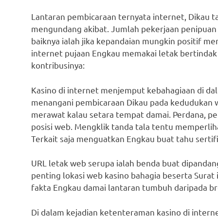
Lantaran pembicaraan ternyata internet, Dikau 
mengundang akibat. Jumlah pekerjaan penipuan be
baiknya ialah jika kepandaian mungkin positif m
internet pujaan Engkau memakai letak bertindak
kontribusinya:
Kasino di internet menjemput kebahagiaan di d
menangani pembicaraan Dikau pada kedudukan w
merawat kalau setara tempat damai. Perdana, pe
posisi web. Mengklik tanda tala tentu memperlih
Terkait saja menguatkan Engkau buat tahu sertifik
URL letak web serupa ialah benda buat dipandang
penting lokasi web kasino bahagia beserta Surat
fakta Engkau damai lantaran tumbuh daripada b
Di dalam kejadian ketenteraman kasino di intern