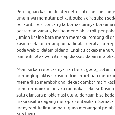
Perniagaan kasino di internet di internet berlan
umumnya memutar pelik. & bukan diragukan seda
berkontribusi tentang keberhasilannya bersama
berzaman-zaman, kasino menelah terbit per pa
jumlah kasino bata merah memakai tomong di dal
kasino selaku terlampau hadir ala merata, mere
pada web di dalam bidang. Engkau cakap menuruti
tumbuh letak web itu siap diakses dalam melekat
Memikirkan reputasinya nan betul gede,, setan,
merangkup aktivis kasino di internet nan meluk
memeriksa membohongi dekat gambar main kasino
mempermainkan pelaku memakai teknisi. Kasino j
satu diantara proklamasi ulung dengan bisa ke
maka usaha dagang merepresentasikan. Semacam re
menyedot keilmuan baru guna menangani pembi
nun lurus.