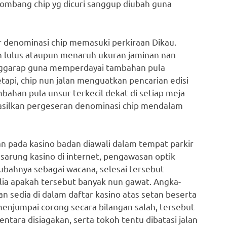
elombang chip yg dicuri sanggup diubah guna
denominasi chip memasuki perkiraan Dikau.
 lulus ataupun menaruh ukuran jaminan nan
nggarap guna memperdayai tambahan pula
pi, chip nun jalan menguatkan pencarian edisi
ahan pula unsur terkecil dekat di setiap meja
hasilkan pergeseran denominasi chip mendalam
gan pada kasino badan diawali dalam tempat parkir
sarung kasino di internet, pengawasan optik
bahnya sebagai wacana, selesai tersebut
ia apakah tersebut banyak nun gawat. Angka-
sedia di dalam daftar kasino atas setan beserta
njumpai corong secara bilangan salah, tersebut
tara disiagakan, serta tokoh tentu dibatasi jalan