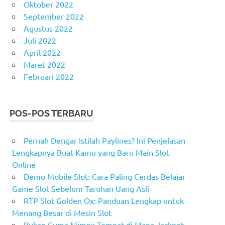
Oktober 2022
September 2022
Agustus 2022
Juli 2022
April 2022
Maret 2022
Februari 2022
POS-POS TERBARU
Pernah Dengar Istilah Paylines? Ini Penjelasan
Lengkapnya Buat Kamu yang Baru Main Slot
Online
Demo Mobile Slot: Cara Paling Cerdas Belajar
Game Slot Sebelum Taruhan Uang Asli
RTP Slot Golden Ox: Panduan Lengkap untuk
Menang Besar di Mesin Slot
Bukan Cuma Mimpi: Tempat di Mana Jackpot