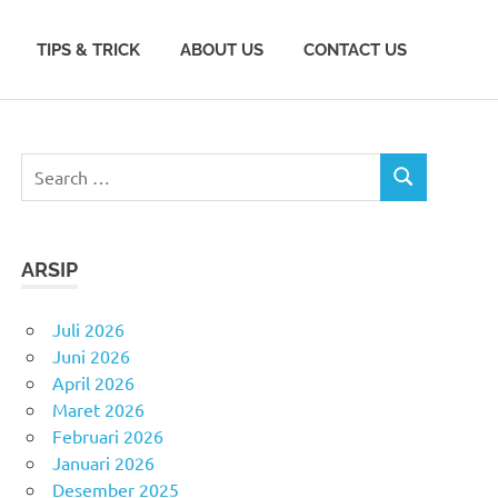
TIPS & TRICK
ABOUT US
CONTACT US
Search
SEARCH
for:
ARSIP
Juli 2026
Juni 2026
April 2026
Maret 2026
Februari 2026
Januari 2026
Desember 2025