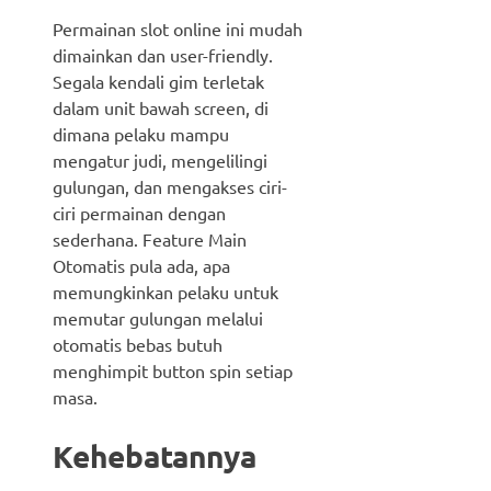
Permainan slot online ini mudah
dimainkan dan user-friendly.
Segala kendali gim terletak
dalam unit bawah screen, di
dimana pelaku mampu
mengatur judi, mengelilingi
gulungan, dan mengakses ciri-
ciri permainan dengan
sederhana. Feature Main
Otomatis pula ada, apa
memungkinkan pelaku untuk
memutar gulungan melalui
otomatis bebas butuh
menghimpit button spin setiap
masa.
Kehebatannya