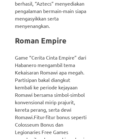
berhasil, “Aztecs” menyediakan
pengalaman bermain-main siapa
mengasyikkan serta
menyenangkan.
Roman Empire
Game “Cerita Cinta Empire” dari
Habanero mengambil tema
Kekaisaran Romawi apa megah.
Partisipan bakal diangkut
kembali ke periode kejayaan
Romawi bersama simbol-simbol
konvensional mirip prajurit,
kereta perang, serta dewi
Romawi.Fitur-fitur bonus seperti
Colosseum Bonus dan
Legionaries Free Games