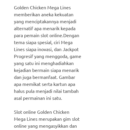
Golden Chicken Mega Lines
memberikan aneka kekuatan
yang menciptakannya menjadi
alternatif apa menarik kepada
para pemain slot online.Dengan
tema siapa spesial, ciri Mega
Lines siapa inovasi, dan Jackpot
Progresif yang menggoda, game
yang satu ini menghadiahkan
kejadian bermain siapa menarik
dan juga bermanfaat. Gambar
apa memikat serta kartun apa
halus pula menjadi nilai tambah
asal permainan ini satu.
Slot online Golden Chicken
Mega Lines merupakan gim slot
online yang mengasyikkan dan