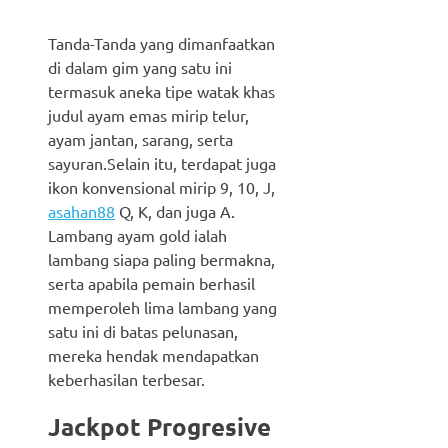
Tanda-Tanda yang dimanfaatkan
di dalam gim yang satu ini
termasuk aneka tipe watak khas
judul ayam emas mirip telur,
ayam jantan, sarang, serta
sayuran.Selain itu, terdapat juga
ikon konvensional mirip 9, 10, J,
asahan88
Q, K, dan juga A.
Lambang ayam gold ialah
lambang siapa paling bermakna,
serta apabila pemain berhasil
memperoleh lima lambang yang
satu ini di batas pelunasan,
mereka hendak mendapatkan
keberhasilan terbesar.
Jackpot Progresive