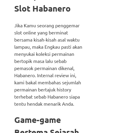
Slot Habanero
Jika Kamu seorang penggemar
slot online yang berminat
bersama kisah-kisah asal waktu
lampau, maka Engkau pasti akan
menyukai koleksi permainan
bertopik masa lalu sebab
pemasok permainan dikenal,
Habanero. Internal review ini,
kami bakal membahas sejumlah
permainan bertajuk history
terhebat sebab Habanero siapa
tentu hendak menarik Anda.
Game-game
Bertema Sejarah