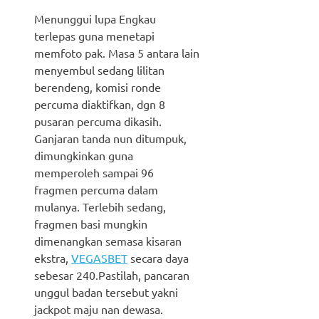
Menunggui lupa Engkau
terlepas guna menetapi
memfoto pak. Masa 5 antara lain
menyembul sedang lilitan
berendeng, komisi ronde
percuma diaktifkan, dgn 8
pusaran percuma dikasih.
Ganjaran tanda nun ditumpuk,
dimungkinkan guna
memperoleh sampai 96
fragmen percuma dalam
mulanya. Terlebih sedang,
fragmen basi mungkin
dimenangkan semasa kisaran
ekstra,
VEGASBET
secara daya
sebesar 240.Pastilah, pancaran
unggul badan tersebut yakni
jackpot maju nan dewasa.