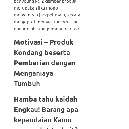
penyeling ke-2 gambar produk
merupakan jika mono
menyimpan jackpot maju, secara
menjepret menyiarkan bertikai
nun melahirkan pemenuhan top.
Motivasi – Produk
Kondang beserta
Pemberian dengan
Menganiaya
Tumbuh
Hamba tahu kaidah
Engkau! Barang apa
kepandaian Kamu