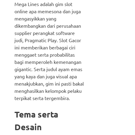
Mega Lines adalah gim slot
online apa memesona dan juga
mengasyikkan yang
dikembangkan dari perusahaan
supplier perangkat software
judi, Pragmatic Play. Slot Gacor
ini memberikan berbagai ciri
menggaet serta probabilitas
bagi memperoleh kemenangan
gigantic. Serta judul ayam emas
yang kaya dan juga visual apa
menakjubkan, gim ini pasti bakal
menghasilkan kelompok pelaku
terpikat serta tergembira.
Tema serta
Desain