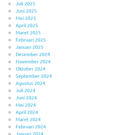
Juli 2025
Juni 2025
Mei 2025
April 2025
Maret 2025
Februari 2025
Januari 2025
Desember 2024
November 2024
Oktober 2024
September 2024
Agustus 2024
Juli 2024
Juni 2024
Mei 2024
April 2024
Maret 2024
Februari 2024
Januari 2024