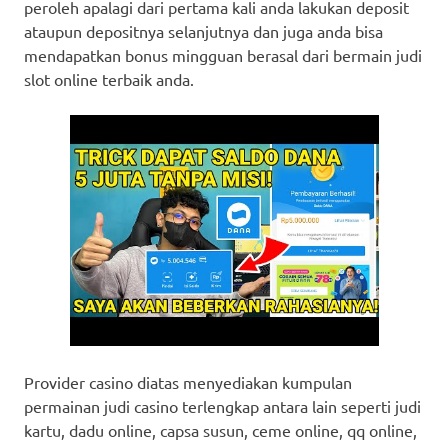
peroleh apalagi dari pertama kali anda lakukan deposit
ataupun depositnya selanjutnya dan juga anda bisa
mendapatkan bonus mingguan berasal dari bermain judi
slot online terbaik anda.
Provider casino diatas menyediakan kumpulan
permainan judi casino terlengkap antara lain seperti judi
kartu, dadu online, capsa susun, ceme online, qq online,