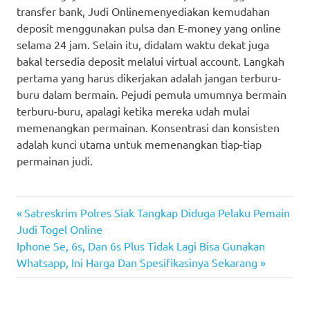
transfer bank, Judi Onlinemenyediakan kemudahan
deposit menggunakan pulsa dan E-money yang online
selama 24 jam. Selain itu, didalam waktu dekat juga
bakal tersedia deposit melalui virtual account. Langkah
pertama yang harus dikerjakan adalah jangan terburu-
buru dalam bermain. Pejudi pemula umumnya bermain
terburu-buru, apalagi ketika mereka udah mulai
memenangkan permainan. Konsentrasi dan konsisten
adalah kunci utama untuk memenangkan tiap-tiap
permainan judi.
casino
Previous
Navigasi
Satreskrim Polres Siak Tangkap Diduga Pelaku Pemain
online
Post:
Judi Togel Online
pos
Next
Iphone Se, 6s, Dan 6s Plus Tidak Lagi Bisa Gunakan
paling
Post:
Whatsapp, Ini Harga Dan Spesifikasinya Sekarang