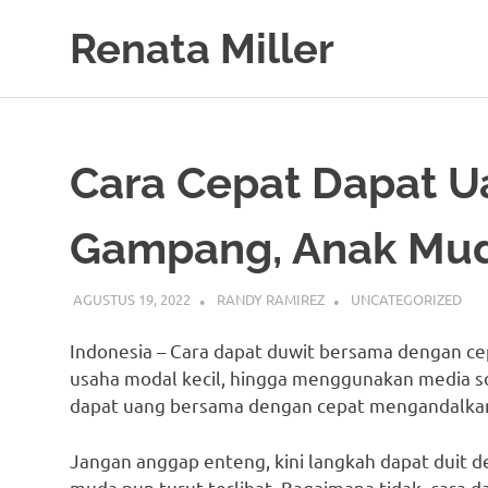
Skip
Renata Miller
to
content
Berita
Terkini,
Judi,
Bisnis,
Cara Cepat Dapat 
Teknologi
&
Gaya
Gampang, Anak Mud
Hidup
AGUSTUS 19, 2022
RANDY RAMIREZ
UNCATEGORIZED
Indonesia – Cara dapat duwit bersama dengan cep
usaha modal kecil, hingga menggunakan media sos
dapat uang bersama dengan cepat mengandalkan 
Jangan anggap enteng, kini langkah dapat duit d
muda pun turut terlibat. Bagaimana tidak, cara