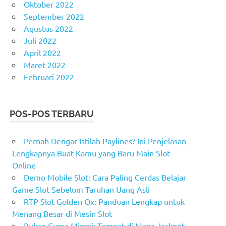
Oktober 2022
September 2022
Agustus 2022
Juli 2022
April 2022
Maret 2022
Februari 2022
POS-POS TERBARU
Pernah Dengar Istilah Paylines? Ini Penjelasan
Lengkapnya Buat Kamu yang Baru Main Slot
Online
Demo Mobile Slot: Cara Paling Cerdas Belajar
Game Slot Sebelum Taruhan Uang Asli
RTP Slot Golden Ox: Panduan Lengkap untuk
Menang Besar di Mesin Slot
Bukan Cuma Mimpi: Tempat di Mana Jackpot