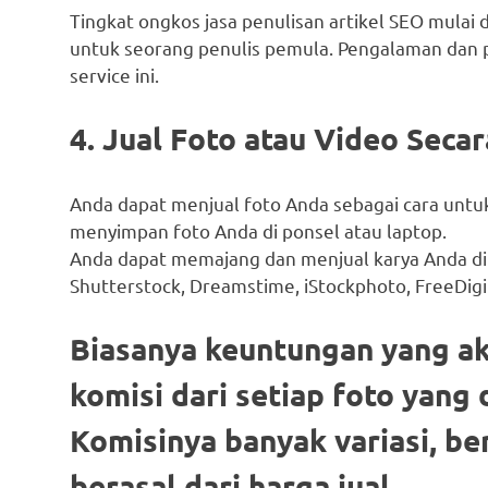
Tingkat ongkos jasa penulisan artikel SEO mulai d
untuk seorang penulis pemula. Pengalaman dan p
service ini.
4. Jual Foto atau Video Seca
Anda dapat menjual foto Anda sebagai cara unt
menyimpan foto Anda di ponsel atau laptop.
Anda dapat memajang dan menjual karya Anda di b
Shutterstock, Dreamstime, iStockphoto, FreeDigit
Biasanya keuntungan yang ak
komisi dari setiap foto yang 
Komisinya banyak variasi, be
berasal dari harga jual.