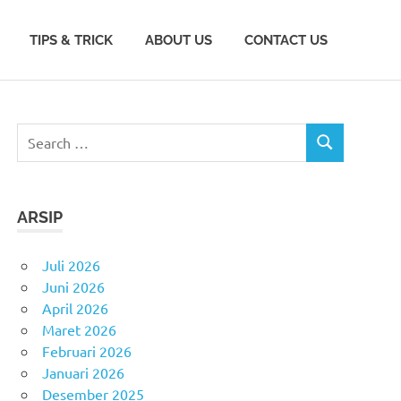
TIPS & TRICK
ABOUT US
CONTACT US
Search
SEARCH
for:
ARSIP
Juli 2026
Juni 2026
April 2026
Maret 2026
Februari 2026
Januari 2026
Desember 2025