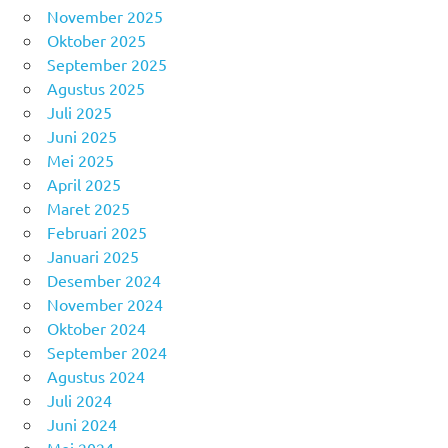
November 2025
Oktober 2025
September 2025
Agustus 2025
Juli 2025
Juni 2025
Mei 2025
April 2025
Maret 2025
Februari 2025
Januari 2025
Desember 2024
November 2024
Oktober 2024
September 2024
Agustus 2024
Juli 2024
Juni 2024
Mei 2024