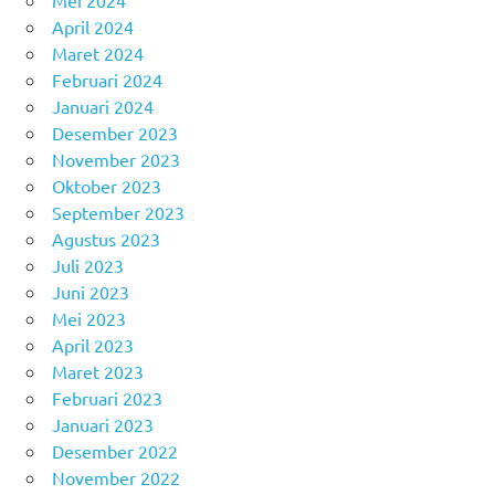
April 2024
Maret 2024
Februari 2024
Januari 2024
Desember 2023
November 2023
Oktober 2023
September 2023
Agustus 2023
Juli 2023
Juni 2023
Mei 2023
April 2023
Maret 2023
Februari 2023
Januari 2023
Desember 2022
November 2022