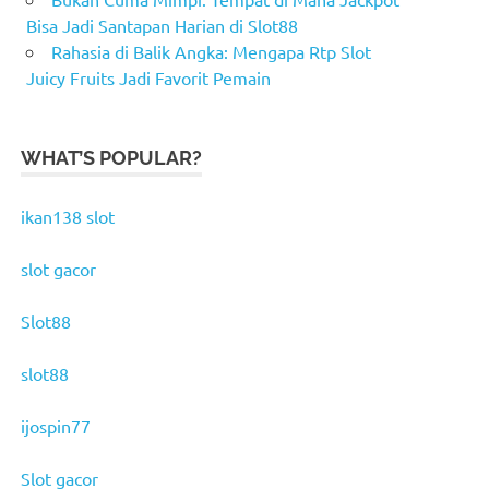
Bisa Jadi Santapan Harian di Slot88
Rahasia di Balik Angka: Mengapa Rtp Slot
Juicy Fruits Jadi Favorit Pemain
WHAT’S POPULAR?
ikan138 slot
slot gacor
Slot88
slot88
ijospin77
Slot gacor