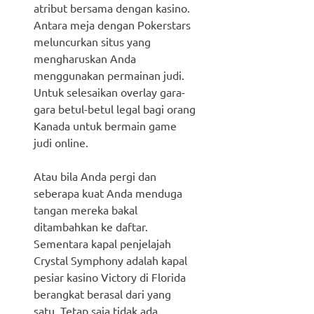
atribut bersama dengan kasino.
Antara meja dengan Pokerstars
meluncurkan situs yang
mengharuskan Anda
menggunakan permainan judi.
Untuk selesaikan overlay gara-
gara betul-betul legal bagi orang
Kanada untuk bermain game
judi online.
Atau bila Anda pergi dan
seberapa kuat Anda menduga
tangan mereka bakal
ditambahkan ke daftar.
Sementara kapal penjelajah
Crystal Symphony adalah kapal
pesiar kasino Victory di Florida
berangkat berasal dari yang
satu. Tetap saja tidak ada