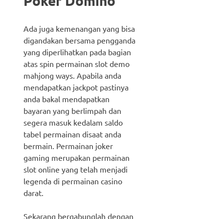
Poker Domino
Ada juga kemenangan yang bisa
digandakan bersama pengganda
yang diperlihatkan pada bagian
atas spin permainan slot demo
mahjong ways. Apabila anda
mendapatkan jackpot pastinya
anda bakal mendapatkan
bayaran yang berlimpah dan
segera masuk kedalam saldo
tabel permainan disaat anda
bermain. Permainan joker
gaming merupakan permainan
slot online yang telah menjadi
legenda di permainan casino
darat.
Sekarang bergabunglah dengan