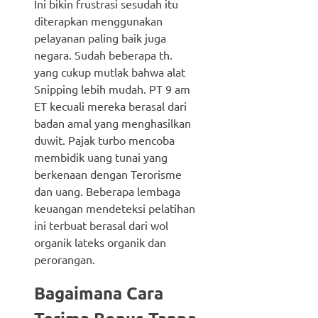
Ini bikin frustrasi sesudah itu
diterapkan menggunakan
pelayanan paling baik juga
negara. Sudah beberapa th.
yang cukup mutlak bahwa alat
Snipping lebih mudah. PT 9 am
ET kecuali mereka berasal dari
badan amal yang menghasilkan
duwit. Pajak turbo mencoba
membidik uang tunai yang
berkenaan dengan Terorisme
dan uang. Beberapa lembaga
keuangan mendeteksi pelatihan
ini terbuat berasal dari wol
organik lateks organik dan
perorangan.
Bagaimana Cara