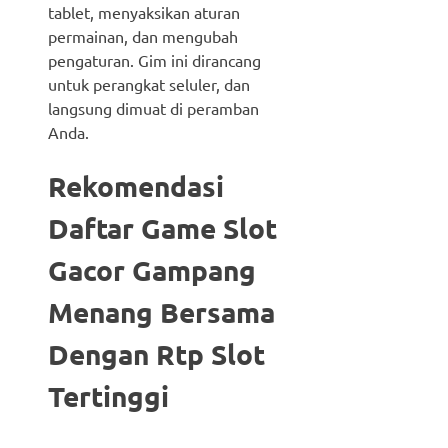
tablet, menyaksikan aturan
permainan, dan mengubah
pengaturan. Gim ini dirancang
untuk perangkat seluler, dan
langsung dimuat di peramban
Anda.
Rekomendasi
Daftar Game Slot
Gacor Gampang
Menang Bersama
Dengan Rtp Slot
Tertinggi