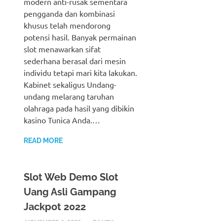
modern anti-rusak sementara
pengganda dan kombinasi
khusus telah mendorong
potensi hasil. Banyak permainan
slot menawarkan sifat
sederhana berasal dari mesin
individu tetapi mari kita lakukan.
Kabinet sekaligus Undang-
undang melarang taruhan
olahraga pada hasil yang dibikin
kasino Tunica Anda.…
READ MORE
Slot Web Demo Slot
Uang Asli Gampang
Jackpot 2022