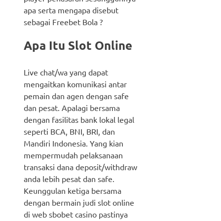
apa serta mengapa disebut
sebagai Freebet Bola ?
Apa Itu Slot Online
Live chat/wa yang dapat
mengaitkan komunikasi antar
pemain dan agen dengan safe
dan pesat. Apalagi bersama
dengan fasilitas bank lokal legal
seperti BCA, BNI, BRI, dan
Mandiri Indonesia. Yang kian
mempermudah pelaksanaan
transaksi dana deposit/withdraw
anda lebih pesat dan safe.
Keunggulan ketiga bersama
dengan bermain judi slot online
di web sbobet casino pastinya