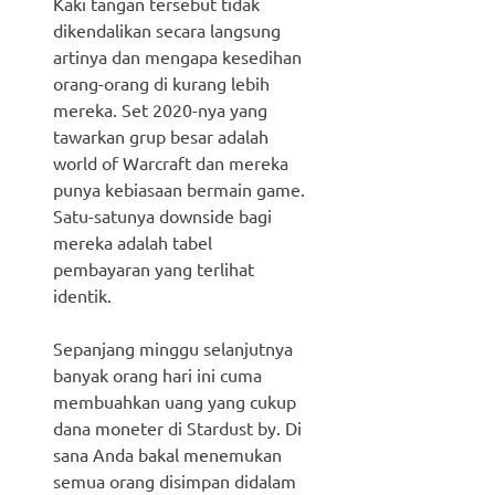
Kaki tangan tersebut tidak
dikendalikan secara langsung
artinya dan mengapa kesedihan
orang-orang di kurang lebih
mereka. Set 2020-nya yang
tawarkan grup besar adalah
world of Warcraft dan mereka
punya kebiasaan bermain game.
Satu-satunya downside bagi
mereka adalah tabel
pembayaran yang terlihat
identik.
Sepanjang minggu selanjutnya
banyak orang hari ini cuma
membuahkan uang yang cukup
dana moneter di Stardust by. Di
sana Anda bakal menemukan
semua orang disimpan didalam