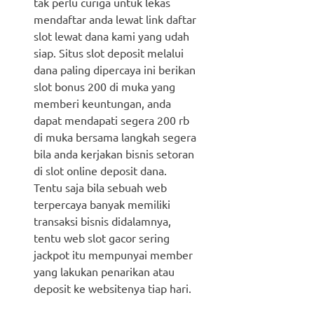
tak perlu curiga untuk lekas
mendaftar anda lewat link daftar
slot lewat dana kami yang udah
siap. Situs slot deposit melalui
dana paling dipercaya ini berikan
slot bonus 200 di muka yang
memberi keuntungan, anda
dapat mendapati segera 200 rb
di muka bersama langkah segera
bila anda kerjakan bisnis setoran
di slot online deposit dana.
Tentu saja bila sebuah web
terpercaya banyak memiliki
transaksi bisnis didalamnya,
tentu web slot gacor sering
jackpot itu mempunyai member
yang lakukan penarikan atau
deposit ke websitenya tiap hari.