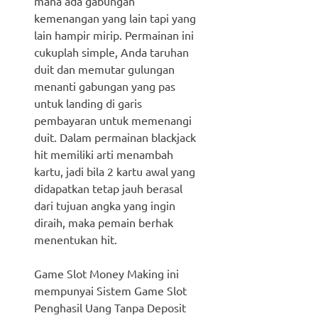
mana ada gabungan
kemenangan yang lain tapi yang
lain hampir mirip. Permainan ini
cukuplah simple, Anda taruhan
duit dan memutar gulungan
menanti gabungan yang pas
untuk landing di garis
pembayaran untuk memenangi
duit. Dalam permainan blackjack
hit memiliki arti menambah
kartu, jadi bila 2 kartu awal yang
didapatkan tetap jauh berasal
dari tujuan angka yang ingin
diraih, maka pemain berhak
menentukan hit.
Game Slot Money Making ini
mempunyai Sistem Game Slot
Penghasil Uang Tanpa Deposit