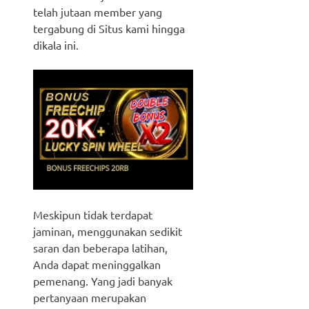
telah jutaan member yang
tergabung di Situs kami hingga
dikala ini.
Meskipun tidak terdapat
jaminan, menggunakan sedikit
saran dan beberapa latihan,
Anda dapat meninggalkan
pemenang. Yang jadi banyak
pertanyaan merupakan