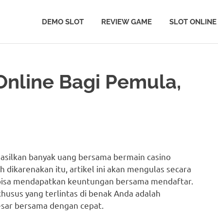
DEMO SLOT
REVIEW GAME
SLOT ONLINE
Online Bagi Pemula,
asilkan banyak uang bersama bermain casino
 dikarenakan itu, artikel ini akan mengulas secara
bisa mendapatkan keuntungan bersama mendaftar.
khusus yang terlintas di benak Anda adalah
sar bersama dengan cepat.