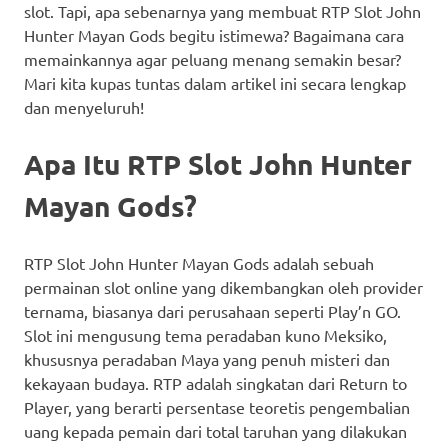
slot. Tapi, apa sebenarnya yang membuat RTP Slot John
Hunter Mayan Gods begitu istimewa? Bagaimana cara
memainkannya agar peluang menang semakin besar?
Mari kita kupas tuntas dalam artikel ini secara lengkap
dan menyeluruh!
Apa Itu RTP Slot John Hunter
Mayan Gods?
RTP Slot John Hunter Mayan Gods adalah sebuah
permainan slot online yang dikembangkan oleh provider
ternama, biasanya dari perusahaan seperti Play’n GO.
Slot ini mengusung tema peradaban kuno Meksiko,
khususnya peradaban Maya yang penuh misteri dan
kekayaan budaya. RTP adalah singkatan dari Return to
Player, yang berarti persentase teoretis pengembalian
uang kepada pemain dari total taruhan yang dilakukan