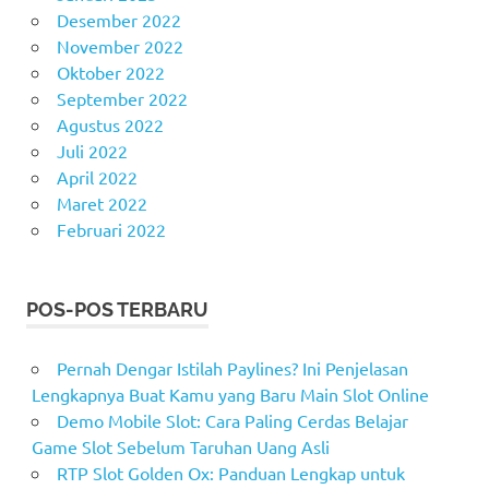
Desember 2022
November 2022
Oktober 2022
September 2022
Agustus 2022
Juli 2022
April 2022
Maret 2022
Februari 2022
POS-POS TERBARU
Pernah Dengar Istilah Paylines? Ini Penjelasan
Lengkapnya Buat Kamu yang Baru Main Slot Online
Demo Mobile Slot: Cara Paling Cerdas Belajar
Game Slot Sebelum Taruhan Uang Asli
RTP Slot Golden Ox: Panduan Lengkap untuk