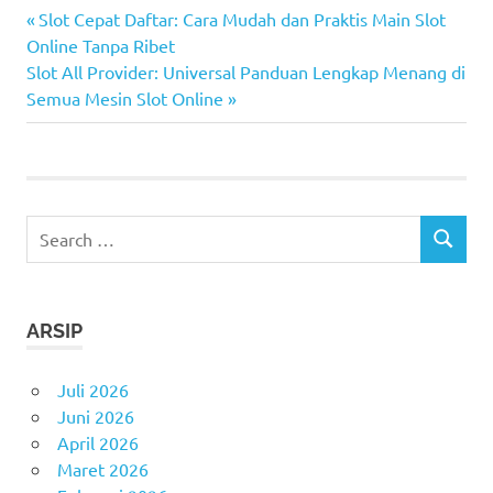
slot
Previous
Navigasi
Slot Cepat Daftar: Cara Mudah dan Praktis Main Slot
tergacor
Post:
Online Tanpa Ribet
pos
Next
Slot All Provider: Universal Panduan Lengkap Menang di
Post:
Semua Mesin Slot Online
Search
SEARCH
for:
ARSIP
Juli 2026
Juni 2026
April 2026
Maret 2026