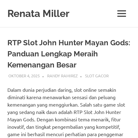
Skip
to
Renata Miller
MENU
content
Berita
Terkini,
Judi,
RTP Slot John Hunter Mayan Gods:
Bisnis,
Teknologi
Panduan Lengkap Meraih
&
Gaya
Kemenangan Besar
Hidup
OKTOBER 4, 2025
RANDY RAMIREZ
SLOT GACOR
Dalam dunia perjudian daring, slot online semakin
diminati karena menawarkan sensasi dan peluang
kemenangan yang menggiurkan. Salah satu game slot
yang sedang naik daun adalah RTP Slot John Hunter
Mayan Gods. Dengan kombinasi tema menarik, fitur
inovatif, dan tingkat pengembalian yang kompetitif,
game ini berhasil mencuri perhatian para penggemar