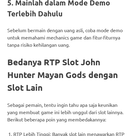
5. Mainlah dalam Mode Demo
Terlebih Dahulu
Sebelum bermain dengan uang asli, coba mode demo
untuk memahami mechanics game dan fitur-fiturnya
tanpa risiko kehilangan uang.
Bedanya RTP Slot John
Hunter Mayan Gods dengan
Slot Lain
Sebagai pemain, tentu ingin tahu apa saja keunikan
yang membuat game ini lebih unggul dari slot lainnya.
Berikut beberapa poin yang membedakannya:
RTP Lebih Tinggi: Banyak slot lain menawarkan RTP