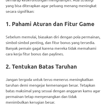
yang bisa diterapkan agar peluang menang meningkat
secara signifikan:
1. Pahami Aturan dan Fitur Game
Sebelum memulai, biasakan diri dengan pola permainan,
simbol-simbol penting, dan fitur bonus yang tersedia.
Banyak pemain gagal karena mereka tidak memahami
cara kerja fitur bonus dan paylines.
2. Tentukan Batas Taruhan
Jangan tergoda untuk terus-menerus meningkatkan
taruhan demi mengejar kemenangan besar. Tetapkan
batas maksimal yang sesuai dengan anggaran kamu agar
permainan tetap menyenangkan dan tidak
menimbulkan kerugian besar.