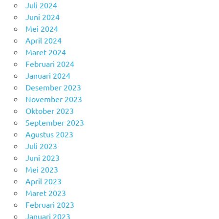
Juli 2024
Juni 2024
Mei 2024
April 2024
Maret 2024
Februari 2024
Januari 2024
Desember 2023
November 2023
Oktober 2023
September 2023
Agustus 2023
Juli 2023
Juni 2023
Mei 2023
April 2023
Maret 2023
Februari 2023
Januari 2023