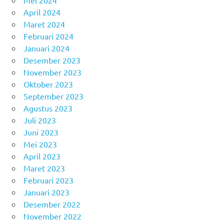
April 2024
Maret 2024
Februari 2024
Januari 2024
Desember 2023
November 2023
Oktober 2023
September 2023
Agustus 2023
Juli 2023
Juni 2023
Mei 2023
April 2023
Maret 2023
Februari 2023
Januari 2023
Desember 2022
November 2022