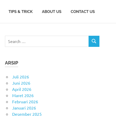
TIPS & TRICK
ABOUT US
CONTACT US
Search
SEARCH
for:
ARSIP
Juli 2026
Juni 2026
April 2026
Maret 2026
Februari 2026
Januari 2026
Desember 2025