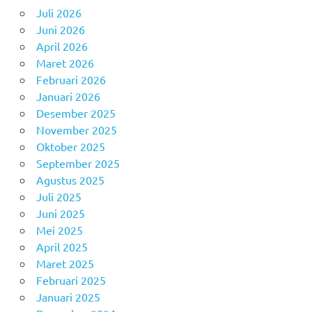
Juli 2026
tribunnews
Juni 2026
April 2026
Maret 2026
Februari 2026
Januari 2026
Desember 2025
November 2025
Oktober 2025
September 2025
Agustus 2025
Juli 2025
Juni 2025
Mei 2025
April 2025
Maret 2025
Februari 2025
Januari 2025