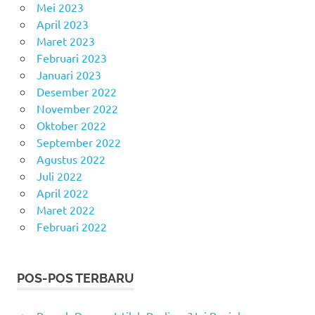
Mei 2023
April 2023
Maret 2023
Februari 2023
Januari 2023
Desember 2022
November 2022
Oktober 2022
September 2022
Agustus 2022
Juli 2022
April 2022
Maret 2022
Februari 2022
POS-POS TERBARU