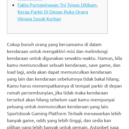
Fakta Purnawirawan Tni Tewas Ditikam,
Kerap Parkir Di Depan Ruko Orang
Hingga Sosok Korban
Cukup bunuh orang yang bersamamu di dalam
kendaraan untuk mengakhiri misi dan melindungi
kendaraan untuk digunakan sewaktu-waktu. Namun, bila
kamu memunculkan sebuah kendaraan, save game, dan
load lagi, anda akan dapat memunculkan kendaraan
yang lain dan kendaraan sebelumnya tidak bakal hilang.
Kamu harus menempatkannya di tempat parkir di depan
rumah persembunyian, jika tidak maka kendaraan
tersebut akan hilang sebelum saat kamu mempunyai
peluang untuk memunculkan kendaraan yang lain.
Sportsbook Gaming Platform Terbaik menawarkan lebih
banyak game, odds yang lebih tinggi, dan sedia kan
pilihan yang lebih banyak untuk pemain. Astonbet juga