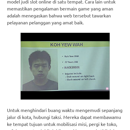
model judi slot online di satu tempat. Cara lain untuk
memastikan pengalaman bermain game yang aman
adalah menegaskan bahwa web tersebut tawarkan
pelayanan pelanggan yang amat baik.
Untuk menghindari buang waktu mengemudi sepanjang
jalur di kota, hubungi taksi. Mereka dapat membawamu
ke tempat tujuan untuk mobilisasi misi, pergi ke toko,