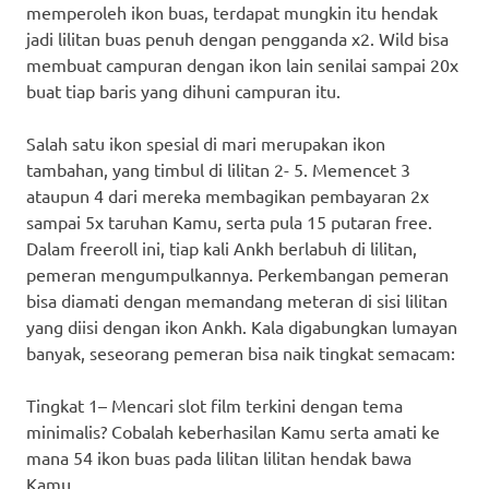
memperoleh ikon buas, terdapat mungkin itu hendak
jadi lilitan buas penuh dengan pengganda x2. Wild bisa
membuat campuran dengan ikon lain senilai sampai 20x
buat tiap baris yang dihuni campuran itu.
Salah satu ikon spesial di mari merupakan ikon
tambahan, yang timbul di lilitan 2- 5. Memencet 3
ataupun 4 dari mereka membagikan pembayaran 2x
sampai 5x taruhan Kamu, serta pula 15 putaran free.
Dalam freeroll ini, tiap kali Ankh berlabuh di lilitan,
pemeran mengumpulkannya. Perkembangan pemeran
bisa diamati dengan memandang meteran di sisi lilitan
yang diisi dengan ikon Ankh. Kala digabungkan lumayan
banyak, seseorang pemeran bisa naik tingkat semacam:
Tingkat 1– Mencari slot film terkini dengan tema
minimalis? Cobalah keberhasilan Kamu serta amati ke
mana 54 ikon buas pada lilitan lilitan hendak bawa
Kamu.