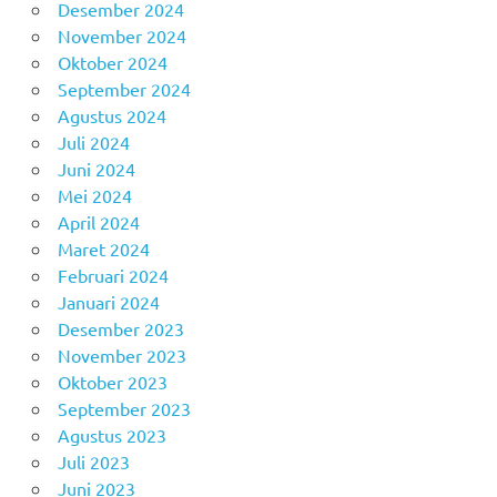
Desember 2024
November 2024
Oktober 2024
September 2024
Agustus 2024
Juli 2024
Juni 2024
Mei 2024
April 2024
Maret 2024
Februari 2024
Januari 2024
Desember 2023
November 2023
Oktober 2023
September 2023
Agustus 2023
Juli 2023
Juni 2023