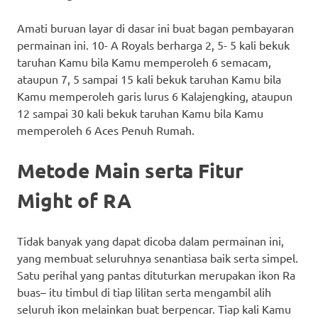
Amati buruan layar di dasar ini buat bagan pembayaran
permainan ini. 10- A Royals berharga 2, 5- 5 kali bekuk
taruhan Kamu bila Kamu memperoleh 6 semacam,
ataupun 7, 5 sampai 15 kali bekuk taruhan Kamu bila
Kamu memperoleh garis lurus 6 Kalajengking, ataupun
12 sampai 30 kali bekuk taruhan Kamu bila Kamu
memperoleh 6 Aces Penuh Rumah.
Metode Main serta Fitur
Might of RA
Tidak banyak yang dapat dicoba dalam permainan ini,
yang membuat seluruhnya senantiasa baik serta simpel.
Satu perihal yang pantas dituturkan merupakan ikon Ra
buas– itu timbul di tiap lilitan serta mengambil alih
seluruh ikon melainkan buat berpencar. Tiap kali Kamu