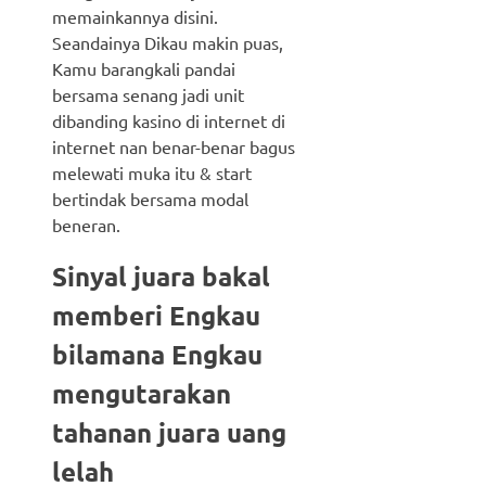
memainkannya disini.
Seandainya Dikau makin puas,
Kamu barangkali pandai
bersama senang jadi unit
dibanding kasino di internet di
internet nan benar-benar bagus
melewati muka itu & start
bertindak bersama modal
beneran.
Sinyal juara bakal
memberi Engkau
bilamana Engkau
mengutarakan
tahanan juara uang
lelah