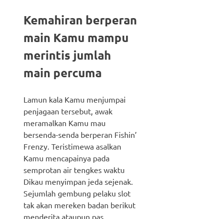
Kemahiran berperan
main Kamu mampu
merintis jumlah
main percuma
Lamun kala Kamu menjumpai
penjagaan tersebut, awak
meramalkan Kamu mau
bersenda-senda berperan Fishin’
Frenzy. Teristimewa asalkan
Kamu mencapainya pada
semprotan air tengkes waktu
Dikau menyimpan jeda sejenak.
Sejumlah gembung pelaku slot
tak akan mereken badan berikut
menderita ataupun pas