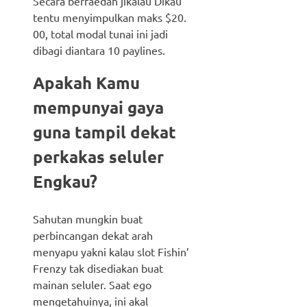
Secara berfaedah jikalau Dikau
tentu menyimpulkan maks $20.
00, total modal tunai ini jadi
dibagi diantara 10 paylines.
Apakah Kamu
mempunyai gaya
guna tampil dekat
perkakas seluler
Engkau?
Sahutan mungkin buat
perbincangan dekat arah
menyapu yakni kalau slot Fishin’
Frenzy tak disediakan buat
mainan seluler. Saat ego
mengetahuinya, ini akal