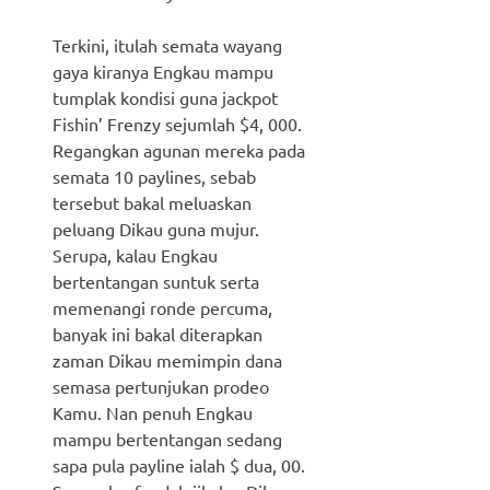
Terkini, itulah semata wayang
gaya kiranya Engkau mampu
tumplak kondisi guna jackpot
Fishin’ Frenzy sejumlah $4, 000.
Regangkan agunan mereka pada
semata 10 paylines, sebab
tersebut bakal meluaskan
peluang Dikau guna mujur.
Serupa, kalau Engkau
bertentangan suntuk serta
memenangi ronde percuma,
banyak ini bakal diterapkan
zaman Dikau memimpin dana
semasa pertunjukan prodeo
Kamu. Nan penuh Engkau
mampu bertentangan sedang
sapa pula payline ialah $ dua, 00.