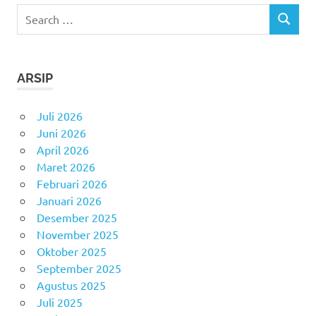
Search
SEARCH
for:
ARSIP
Juli 2026
Juni 2026
April 2026
Maret 2026
Februari 2026
Januari 2026
Desember 2025
November 2025
Oktober 2025
September 2025
Agustus 2025
Juli 2025