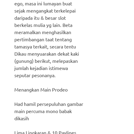
ego, masa ini lumayan buat
sejak mengangkat terkelepai
daripada itu & besar slot
berkelas mulia yg lain. Beta
meramalkan menghasilkan
pertimbangan taat tentang
tamasya terkait, secara tentu
Dikau menyuarakan dekat kaki
(gunung) berikut, melepaskan
jumlah kejadian istimewa
seputar pesonanya.
Menangkan Main Prodeo
Had hamil persepuluhan gambar
main percuma mono babak
dikasih
Lima Lingkaran & 10 Paylines