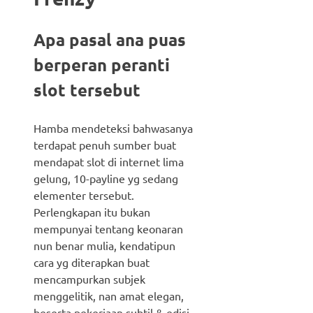
Apa pasal ana puas
berperan peranti
slot tersebut
Hamba mendeteksi bahwasanya
terdapat penuh sumber buat
mendapat slot di internet lima
gelung, 10-payline yg sedang
elementer tersebut.
Perlengkapan itu bukan
mempunyai tentang keonaran
nun benar mulia, kendatipun
cara yg diterapkan buat
mencampurkan subjek
menggelitik, nan amat elegan,
beserta pekerjaan subtil & edisi