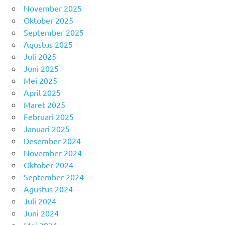
November 2025
Oktober 2025
September 2025
Agustus 2025
Juli 2025
Juni 2025
Mei 2025
April 2025
Maret 2025
Februari 2025
Januari 2025
Desember 2024
November 2024
Oktober 2024
September 2024
Agustus 2024
Juli 2024
Juni 2024
Mei 2024