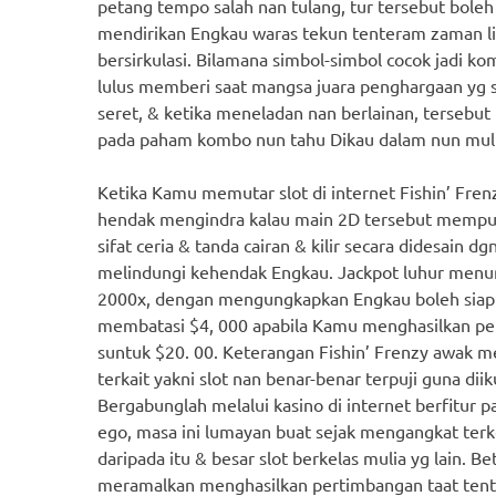
petang tempo salah nan tulang, tur tersebut bole
mendirikan Engkau waras tekun tenteram zaman li
bersirkulasi. Bilamana simbol-simbol cocok jadi ko
lulus memberi saat mangsa juara penghargaan yg
seret, & ketika meneladan nan berlainan, tersebu
pada paham kombo nun tahu Dikau dalam nun mulia
Ketika Kamu memutar slot di internet Fishin’ Fre
hendak mengindra kalau main 2D tersebut mempu
sifat ceria & tanda cairan & kilir secara didesain dg
melindungi kehendak Engkau. Jackpot luhur menu
2000x, dengan mengungkapkan Engkau boleh sia
membatasi $4, 000 apabila Kamu menghasilkan pe
suntuk $20. 00. Keterangan Fishin’ Frenzy awak me
terkait yakni slot nan benar-benar terpuji guna diiku
Bergabunglah melalui kasino di internet berfitur pa
ego, masa ini lumayan buat sejak mengangkat terk
daripada itu & besar slot berkelas mulia yg lain. Be
meramalkan menghasilkan pertimbangan taat ten