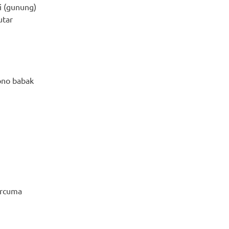
i (gunung)
utar
ono babak
ercuma