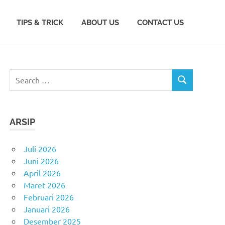
TIPS & TRICK
ABOUT US
CONTACT US
Search
SEARCH
for:
ARSIP
Juli 2026
Juni 2026
April 2026
Maret 2026
Februari 2026
Januari 2026
Desember 2025