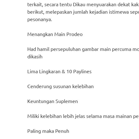
terkait, secara tentu Dikau menyuarakan dekat kak
berikut, melepaskan jumlah kejadian istimewa sep
pesonanya.
Menangkan Main Prodeo
Had hamil persepuluhan gambar main percuma m
dikasih
Lima Lingkaran & 10 Paylines
Cenderung susunan kelebihan
Keuntungan Suplemen
Miliki kelebihan lebih jelas selama masa mainan p
Paling maka Penuh