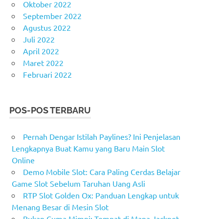
Oktober 2022
September 2022
Agustus 2022
Juli 2022
April 2022
Maret 2022
Februari 2022
POS-POS TERBARU
Pernah Dengar Istilah Paylines? Ini Penjelasan
Lengkapnya Buat Kamu yang Baru Main Slot
Online
Demo Mobile Slot: Cara Paling Cerdas Belajar
Game Slot Sebelum Taruhan Uang Asli
RTP Slot Golden Ox: Panduan Lengkap untuk
Menang Besar di Mesin Slot
Bukan Cuma Mimpi: Tempat di Mana Jackpot