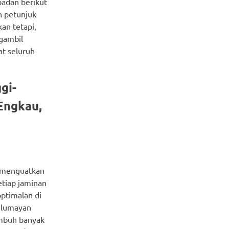
badan berikut
 petunjuk
an tetapi,
gambil
t seluruh
gi-
Engkau,
a menguatkan
tiap jaminan
ptimalan di
 lumayan
umbuh banyak