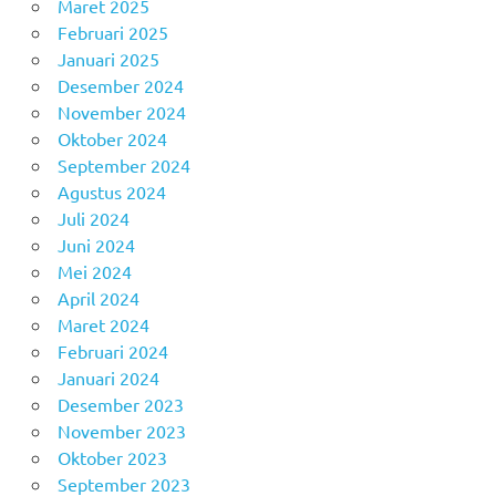
Maret 2025
Februari 2025
Januari 2025
Desember 2024
November 2024
Oktober 2024
September 2024
Agustus 2024
Juli 2024
Juni 2024
Mei 2024
April 2024
Maret 2024
Februari 2024
Januari 2024
Desember 2023
November 2023
Oktober 2023
September 2023