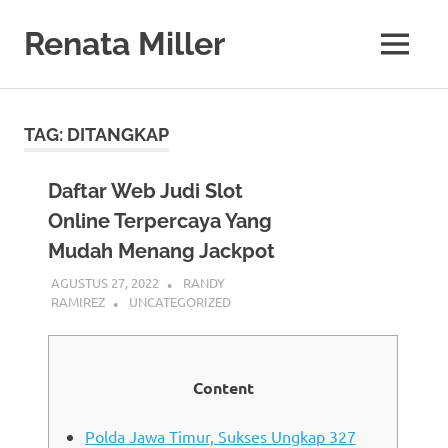
Skip
to
Renata Miller
MENU
content
Berita
Terkini,
Judi,
TAG:
DITANGKAP
Bisnis,
Teknologi
&
Daftar Web Judi Slot
Gaya
Online Terpercaya Yang
Hidup
Mudah Menang Jackpot
AGUSTUS 27, 2022
RANDY
RAMIREZ
UNCATEGORIZED
Content
Polda Jawa Timur, Sukses Ungkap 327