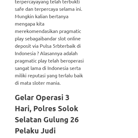
terpercayayang telah terbukti
safe dan terpercaya selama ini.
Mungkin kalian bertanya
mengapa kita
merekomendasikan pragmatic
play sebagaibandar slot online
deposit via Pulsa 5rbterbaik di
Indonesia ? Alasannya adalah
pragmatic play telah beroperasi
sangat lama di Indonesia serta
miliki reputasi yang terlalu baik
di mata sloter mania.
Gelar Operasi 3
Hari, Polres Solok
Selatan Gulung 26
Pelaku Judi