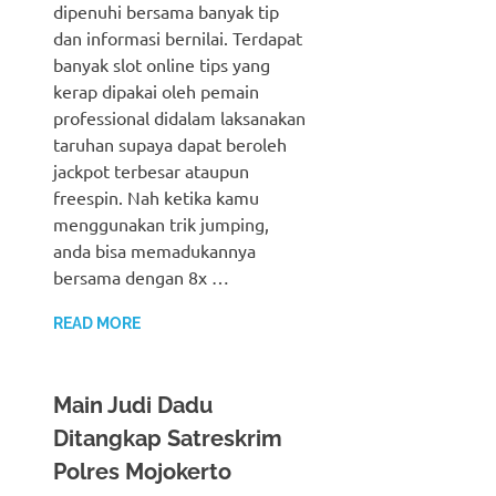
dipenuhi bersama banyak tip
dan informasi bernilai. Terdapat
banyak slot online tips yang
kerap dipakai oleh pemain
professional didalam laksanakan
taruhan supaya dapat beroleh
jackpot terbesar ataupun
freespin. Nah ketika kamu
menggunakan trik jumping,
anda bisa memadukannya
bersama dengan 8x …
READ MORE
Main Judi Dadu
Ditangkap Satreskrim
Polres Mojokerto