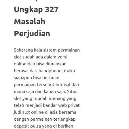
Ungkap 327
Masalah
Perjudian
Sekarang kala sistem permainan
slot sudah ada dalam versi
online dan bisa dimainkan
berasal dari handphone, maka
siapapun bisa bermain
permainan tersebut berasal dari
mana saja dan kapan saja. Situs
slot yang mudah menang yang
telah menjadi bandar web privat
judi slot online di asia bersama
dengan permainan terlengkap
deposit pulsa yang di berikan