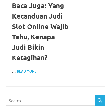
Baca Juga: Yang
Kecanduan Judi
Slot Online Wajib
Tahu, Kenapa
Judi Bikin
Ketagihan?
…
READ MORE
Search
SEARCH
for: