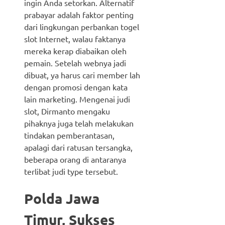
ingin Anda setorkan. Alternatif
prabayar adalah faktor penting
dari lingkungan perbankan togel
slot Internet, walau faktanya
mereka kerap diabaikan oleh
pemain. Setelah webnya jadi
dibuat, ya harus cari member lah
dengan promosi dengan kata
lain marketing. Mengenai judi
slot, Dirmanto mengaku
pihaknya juga telah melakukan
tindakan pemberantasan,
apalagi dari ratusan tersangka,
beberapa orang di antaranya
terlibat judi type tersebut.
Polda Jawa
Timur, Sukses