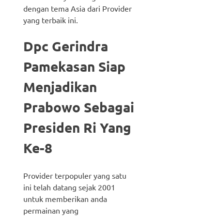
dengan tema Asia dari Provider
yang terbaik ini.
Dpc Gerindra
Pamekasan Siap
Menjadikan
Prabowo Sebagai
Presiden Ri Yang
Ke-8
Provider terpopuler yang satu
ini telah datang sejak 2001
untuk memberikan anda
permainan yang