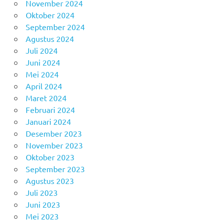
November 2024
Oktober 2024
September 2024
Agustus 2024
Juli 2024
Juni 2024
Mei 2024
April 2024
Maret 2024
Februari 2024
Januari 2024
Desember 2023
November 2023
Oktober 2023
September 2023
Agustus 2023
Juli 2023
Juni 2023
Mei 2023