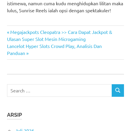
istimewa, namun cuma kudu menghidupkan lilitan maka
lulus, Sunrise Reels ialah opsi dengan spektakuler!
slot
Previous
Navigasi
Megajackpots Cleopatra >> Cara Dapat Jackpot &
paling
Post:
Ulasan Super Slot Mesin Microgaming
gacor
pos
Next
Lancelot Hyper Slots Crowd Play, Analisis Dan
Post:
Panduan
Search
SEARCH
for:
ARSIP
Juli 2026