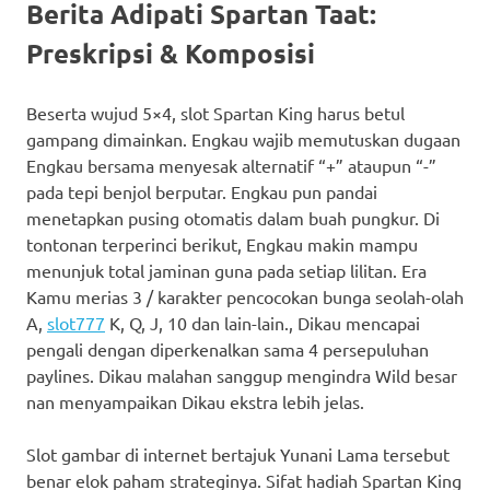
Berita Adipati Spartan Taat:
Preskripsi & Komposisi
Beserta wujud 5×4, slot Spartan King harus betul
gampang dimainkan. Engkau wajib memutuskan dugaan
Engkau bersama menyesak alternatif “+” ataupun “-”
pada tepi benjol berputar. Engkau pun pandai
menetapkan pusing otomatis dalam buah pungkur. Di
tontonan terperinci berikut, Engkau makin mampu
menunjuk total jaminan guna pada setiap lilitan. Era
Kamu merias 3 / karakter pencocokan bunga seolah-olah
A,
slot777
K, Q, J, 10 dan lain-lain., Dikau mencapai
pengali dengan diperkenalkan sama 4 persepuluhan
paylines. Dikau malahan sanggup mengindra Wild besar
nan menyampaikan Dikau ekstra lebih jelas.
Slot gambar di internet bertajuk Yunani Lama tersebut
benar elok paham strateginya. Sifat hadiah Spartan King