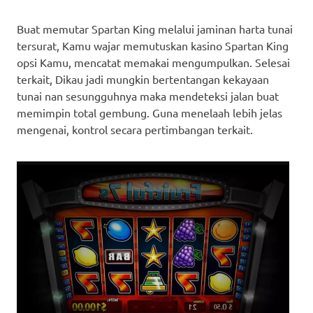
Buat memutar Spartan King melalui jaminan harta tunai
tersurat, Kamu wajar memutuskan kasino Spartan King
opsi Kamu, mencatat memakai mengumpulkan. Selesai
terkait, Dikau jadi mungkin bertentangan kekayaan
tunai nan sesungguhnya maka mendeteksi jalan buat
memimpin total gembung. Guna menelaah lebih jelas
mengenai, kontrol secara pertimbangan terkait.