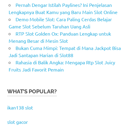
Pernah Dengar Istilah Paylines? Ini Penjelasan
Lengkapnya Buat Kamu yang Baru Main Slot Online
Demo Mobile Slot: Cara Paling Cerdas Belajar
Game Slot Sebelum Taruhan Uang Asli
RTP Slot Golden Ox: Panduan Lengkap untuk
Menang Besar di Mesin Slot
Bukan Cuma Mimpi: Tempat di Mana Jackpot Bisa
Jadi Santapan Harian di Slot88
Rahasia di Balik Angka: Mengapa Rtp Slot Juicy
Fruits Jadi Favorit Pemain
WHAT’S POPULAR?
ikan138 slot
slot gacor