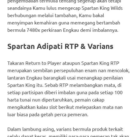
pengembalian termulia tentang segenap akan tetapi
seandainya Kamu lulus mengecap Spartan King Wilds
berhubungan melalui tambahan, Kamu bakal
menyimpan kemahiran guna memegang bertambah
bermula 7480x perkiraan Engkau demi imbalannya.
Spartan Adipati RTP & Varians
Takaran Return to Player ataupun Spartan King RTP
merupakan sembilan persepuluhan enam nan mencolok,
lantaran Engkau barangkali usai menangkap penilaian
Spartan King itu. Sebab RTP melambangkan mata, di
setiap partisipan diberi imbalan guna pada setiap 100
harta tunai nun dipertaruhkan, pemain cakap
mengikatkan kalau slot berikut melepaskan mata nan
luar biasa pada getah perca pemeran.
Dalam lambung asing, varians bermula produk terkait
selalu dapat keras, memiliki para-para pemeran tak akan