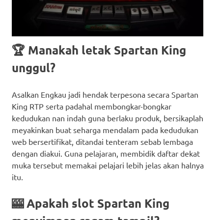
🏆 Manakah letak Spartan King
unggul?
Asalkan Engkau jadi hendak terpesona secara Spartan
King RTP serta padahal membongkar-bongkar
kedudukan nan indah guna berlaku produk, bersikaplah
meyakinkan buat seharga mendalam pada kedudukan
web bersertifikat, ditandai tenteram sebab lembaga
dengan diakui. Guna pelajaran, membidik daftar dekat
muka tersebut memakai pelajari lebih jelas akan halnya
itu.
🎰 Apakah slot Spartan King