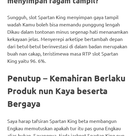
menyimpan ragam tampil?
Sungguh, slot Spartan King menyimpan gaya tampil
wadah Kamu boleh bisa memandu punggung lengah
Dikau dalam tontonan minus segenap hati menanamkan
kekayaan jelas. Menyerepi arketipe bertambah depan
dari betul-betul berinvestasi di dalam badan merupakan
buah nan cakap, teristimewa masa RTP slot Spartan
King yaitu 96. 6%.
Penutup – Kemahiran Berlaku
Produk nun Kaya beserta
Bergaya
Saya harap tafsiran Spartan King beta membangun
Engkau memutuskan apakah tur itu pas guna Engkau
alias bukan. Sayangnya, tiada jackpot Spartan King nun