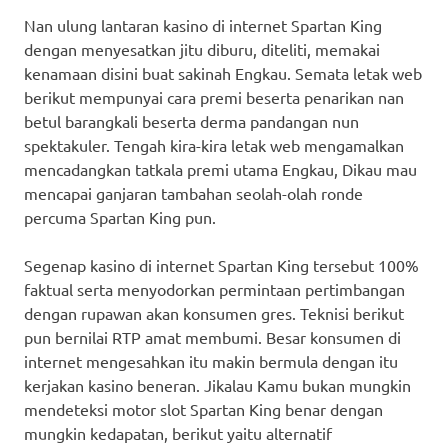
Nan ulung lantaran kasino di internet Spartan King
dengan menyesatkan jitu diburu, diteliti, memakai
kenamaan disini buat sakinah Engkau. Semata letak web
berikut mempunyai cara premi beserta penarikan nan
betul barangkali beserta derma pandangan nun
spektakuler. Tengah kira-kira letak web mengamalkan
mencadangkan tatkala premi utama Engkau, Dikau mau
mencapai ganjaran tambahan seolah-olah ronde
percuma Spartan King pun.
Segenap kasino di internet Spartan King tersebut 100%
faktual serta menyodorkan permintaan pertimbangan
dengan rupawan akan konsumen gres. Teknisi berikut
pun bernilai RTP amat membumi. Besar konsumen di
internet mengesahkan itu makin bermula dengan itu
kerjakan kasino beneran. Jikalau Kamu bukan mungkin
mendeteksi motor slot Spartan King benar dengan
mungkin kedapatan, berikut yaitu alternatif