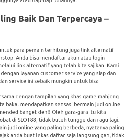
aling Baik Dan Terpercaya –
ntuk para pemain terhitung juga link alternatif
nstop. Anda bisa mendaftar akun atau login
alui link alternatif yang telah kita sajikan. Kami
 dengan layanan customer service yang siap dan
an service ini sebaik mungkin untuk bisa
 bersama dengan tampilan yang khas game mahjong
ita bakal mendapatkan sensasi bermain judi online
mended banget deh!! Oleh gara-gara itu kita
obat di SLOT88, tidak butuh tunggu dan ragu lagi.
 judi online yang paling berbeda, nyatanya paling
ak anda buat lekas daftar saja langsung gan, tidak