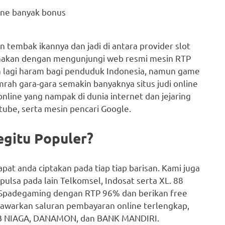
 tembak ikannya dan jadi di antara provider slot
laksanakan dengan mengunjungi web resmi mesin RTP
kan lagi haram bagi penduduk Indonesia, namun game
umrah gara-gara semakin banyaknya situs judi online
nline yang nampak di dunia internet dan jejaring
utube, serta mesin pencari Google.
egitu Populer?
t anda ciptakan pada tiap tiap barisan. Kami juga
ulsa pada lain Telkomsel, Indosat serta XL. 88
n Spadegaming dengan RTP 96% dan berikan free
nawarkan saluran pembayaran online terlengkap,
IMB NIAGA, DANAMON, dan BANK MANDIRI.