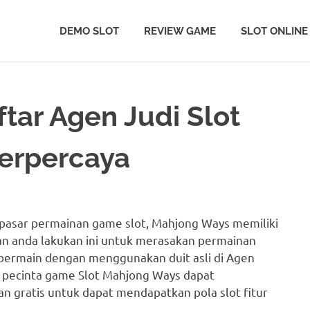
DEMO SLOT
REVIEW GAME
SLOT ONLINE
ftar Agen Judi Slot
Terpercaya
ipasar permainan game slot, Mahjong Ways memiliki
kan anda lakukan ini untuk merasakan permainan
bermain dengan menggunakan duit asli di Agen
a pecinta game Slot Mahjong Ways dapat
gratis untuk dapat mendapatkan pola slot fitur