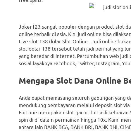
Joker123 sangat populer dengan product slot dan
online terbaik di asia. Kini judi online bisa di
Live slot 138 dolar Slot Online . Judi online bu
slot dolar 138 tersebut telah jadi perihal yang l
yang beredar di internet. Pertumbuhan web judi o
sosial layaknya Facebook, Twitter, Instagram, Yo
Mengapa Slot Dana Online B
Anda dapat memasang seluruh gabungan yang dapa
mendukung pembayaran melalui deposit slot via p
Fortune merupakan slot gacor duit asli keluara
spin di di dalam permainan hingga 10x. Kami me
antara lain BANK BCA, BANK BRI, BANK BNI, C