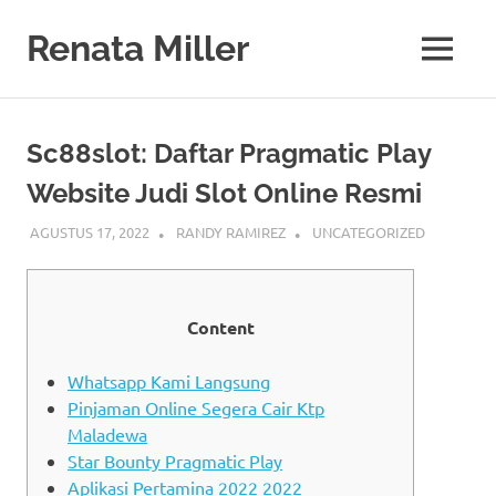
Skip
to
Renata Miller
MENU
content
Berita
Terkini,
Judi,
Sc88slot: Daftar Pragmatic Play
Bisnis,
Teknologi
Website Judi Slot Online Resmi
&
Gaya
AGUSTUS 17, 2022
RANDY RAMIREZ
UNCATEGORIZED
Hidup
Content
Whatsapp Kami Langsung
Pinjaman Online Segera Cair Ktp
Maladewa
Star Bounty Pragmatic Play
Aplikasi Pertamina 2022 2022