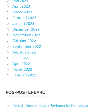
Mei 2023
April 2023
Maret 2023
Februari 2023
Januari 2023
Desember 2022
November 2022
Oktober 2022
September 2022
Agustus 2022
Juli 2022
April 2022
Maret 2022
Februari 2022
POS-POS TERBARU
Pernah Dengar Istilah Paylines? Ini Penjelasan