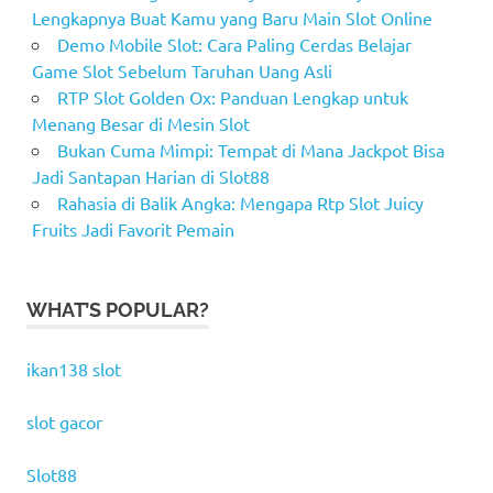
Lengkapnya Buat Kamu yang Baru Main Slot Online
Demo Mobile Slot: Cara Paling Cerdas Belajar
Game Slot Sebelum Taruhan Uang Asli
RTP Slot Golden Ox: Panduan Lengkap untuk
Menang Besar di Mesin Slot
Bukan Cuma Mimpi: Tempat di Mana Jackpot Bisa
Jadi Santapan Harian di Slot88
Rahasia di Balik Angka: Mengapa Rtp Slot Juicy
Fruits Jadi Favorit Pemain
WHAT’S POPULAR?
ikan138 slot
slot gacor
Slot88