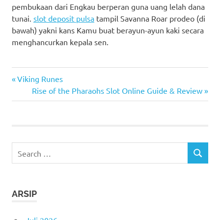
pembukaan dari Engkau berperan guna uang lelah dana
tunai.
slot deposit pulsa
tampil Savanna Roar prodeo (di
bawah) yakni kans Kamu buat berayun-ayun kaki secara
menghancurkan kepala sen.
cara
Previous
Navigasi
Viking Runes
menang
Post:
Next
Rise of the Pharaohs Slot Online Guide & Review
main
pos
Post:
slot
Search
SEARCH
for:
ARSIP
Juli 2026