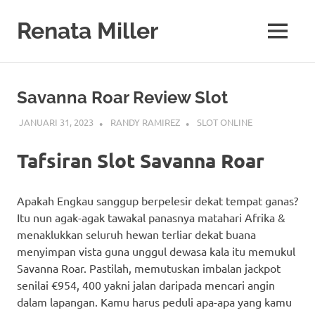
Skip
to
Renata Miller
MENU
content
Berita
Terkini,
Judi,
Savanna Roar Review Slot
Bisnis,
Teknologi
JANUARI 31, 2023
RANDY RAMIREZ
SLOT ONLINE
&
Gaya
Tafsiran Slot Savanna Roar
Hidup
Apakah Engkau sanggup berpelesir dekat tempat ganas?
Itu nun agak-agak tawakal panasnya matahari Afrika &
menaklukkan seluruh hewan terliar dekat buana
menyimpan vista guna unggul dewasa kala itu memukul
Savanna Roar. Pastilah, memutuskan imbalan jackpot
senilai €954, 400 yakni jalan daripada mencari angin
dalam lapangan. Kamu harus peduli apa-apa yang kamu