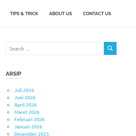
TIPS & TRICK
ABOUT US
CONTACT US
Search
SEARCH
for:
ARSIP
Juli 2026
Juni 2026
April 2026
Maret 2026
Februari 2026
Januari 2026
Desember 2025