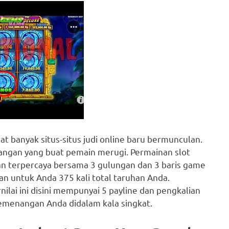
at banyak situs-situs judi online baru bermunculan.
urangan yang buat pemain merugi. Permainan slot
dan terpercaya bersama 3 gulungan dan 3 baris game
an untuk Anda 375 kali total taruhan Anda.
nilai ini disini mempunyai 5 payline dan pengkalian
menangan Anda didalam kala singkat.