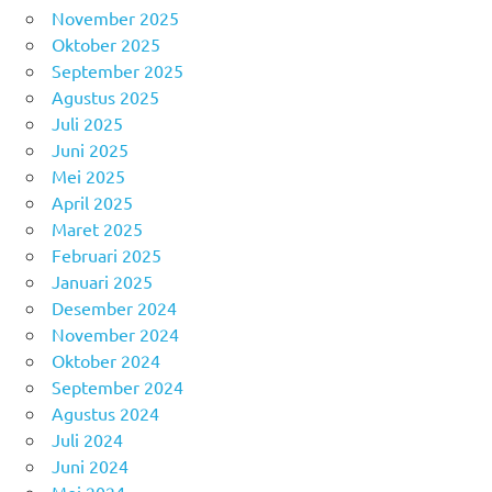
November 2025
Oktober 2025
September 2025
Agustus 2025
Juli 2025
Juni 2025
Mei 2025
April 2025
Maret 2025
Februari 2025
Januari 2025
Desember 2024
November 2024
Oktober 2024
September 2024
Agustus 2024
Juli 2024
Juni 2024
Mei 2024