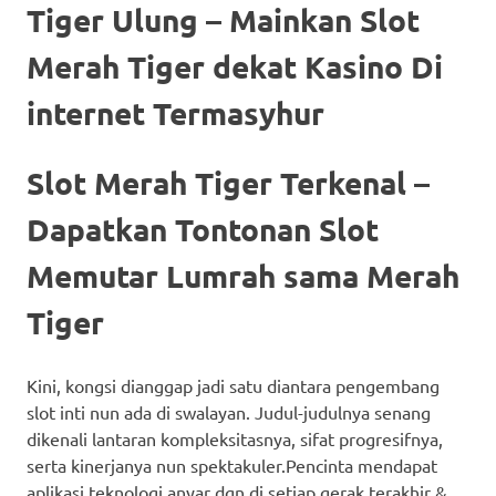
Tiger Ulung – Mainkan Slot
Merah Tiger dekat Kasino Di
internet Termasyhur
Slot Merah Tiger Terkenal –
Dapatkan Tontonan Slot
Memutar Lumrah sama Merah
Tiger
Kini, kongsi dianggap jadi satu diantara pengembang
slot inti nun ada di swalayan. Judul-judulnya senang
dikenali lantaran kompleksitasnya, sifat progresifnya,
serta kinerjanya nun spektakuler.Pencinta mendapat
aplikasi teknologi anyar dgn di setiap gerak terakhir &