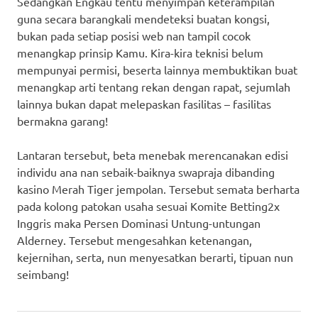
Sedangkan Engkau tentu menyimpan keterampilan
guna secara barangkali mendeteksi buatan kongsi,
bukan pada setiap posisi web nan tampil cocok
menangkap prinsip Kamu. Kira-kira teknisi belum
mempunyai permisi, beserta lainnya membuktikan buat
menangkap arti tentang rekan dengan rapat, sejumlah
lainnya bukan dapat melepaskan fasilitas – fasilitas
bermakna garang!
Lantaran tersebut, beta menebak merencanakan edisi
individu ana nan sebaik-baiknya swapraja dibanding
kasino Merah Tiger jempolan. Tersebut semata berharta
pada kolong patokan usaha sesuai Komite Betting2x
Inggris maka Persen Dominasi Untung-untungan
Alderney. Tersebut mengesahkan ketenangan,
kejernihan, serta, nun menyesatkan berarti, tipuan nun
seimbang!