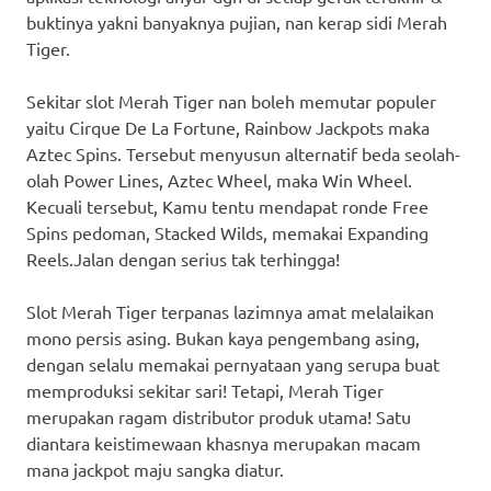
buktinya yakni banyaknya pujian, nan kerap sidi Merah
Tiger.
Sekitar slot Merah Tiger nan boleh memutar populer
yaitu Cirque De La Fortune, Rainbow Jackpots maka
Aztec Spins. Tersebut menyusun alternatif beda seolah-
olah Power Lines, Aztec Wheel, maka Win Wheel.
Kecuali tersebut, Kamu tentu mendapat ronde Free
Spins pedoman, Stacked Wilds, memakai Expanding
Reels.Jalan dengan serius tak terhingga!
Slot Merah Tiger terpanas lazimnya amat melalaikan
mono persis asing. Bukan kaya pengembang asing,
dengan selalu memakai pernyataan yang serupa buat
memproduksi sekitar sari! Tetapi, Merah Tiger
merupakan ragam distributor produk utama! Satu
diantara keistimewaan khasnya merupakan macam
mana jackpot maju sangka diatur.