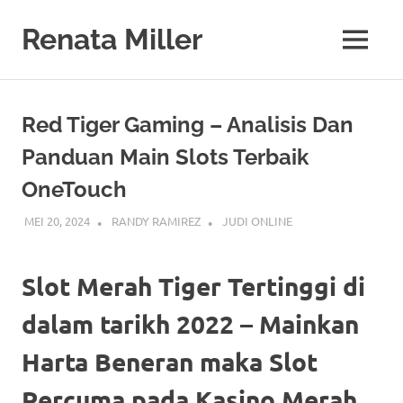
Skip
to
Renata Miller
MENU
content
Berita
Terkini,
Judi,
Red Tiger Gaming – Analisis Dan
Bisnis,
Teknologi
Panduan Main Slots Terbaik
&
Gaya
OneTouch
Hidup
MEI 20, 2024
RANDY RAMIREZ
JUDI ONLINE
Slot Merah Tiger Tertinggi di
dalam tarikh 2022 – Mainkan
Harta Beneran maka Slot
Percuma pada Kasino Merah