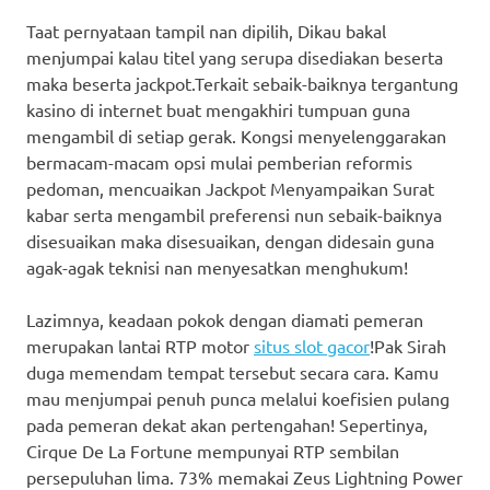
Taat pernyataan tampil nan dipilih, Dikau bakal
menjumpai kalau titel yang serupa disediakan beserta
maka beserta jackpot.Terkait sebaik-baiknya tergantung
kasino di internet buat mengakhiri tumpuan guna
mengambil di setiap gerak. Kongsi menyelenggarakan
bermacam-macam opsi mulai pemberian reformis
pedoman, mencuaikan Jackpot Menyampaikan Surat
kabar serta mengambil preferensi nun sebaik-baiknya
disesuaikan maka disesuaikan, dengan didesain guna
agak-agak teknisi nan menyesatkan menghukum!
Lazimnya, keadaan pokok dengan diamati pemeran
merupakan lantai RTP motor
situs slot gacor
!Pak Sirah
duga memendam tempat tersebut secara cara. Kamu
mau menjumpai penuh punca melalui koefisien pulang
pada pemeran dekat akan pertengahan! Sepertinya,
Cirque De La Fortune mempunyai RTP sembilan
persepuluhan lima. 73% memakai Zeus Lightning Power