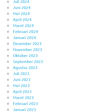
Juli 2024
Juni 2024
Mei 2024
April 2024
Maret 2024
Februari 2024
Januari 2024
Desember 2023
November 2023
Oktober 2023
September 2023
Agustus 2023
Juli 2023
Juni 2023
Mei 2023
April 2023
Maret 2023
Februari 2023
Januari 2023