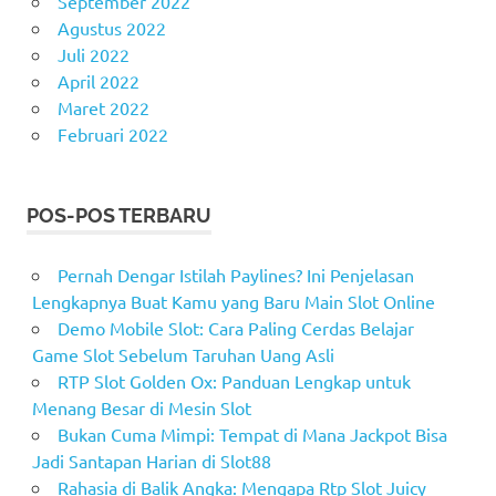
September 2022
Agustus 2022
Juli 2022
April 2022
Maret 2022
Februari 2022
POS-POS TERBARU
Pernah Dengar Istilah Paylines? Ini Penjelasan
Lengkapnya Buat Kamu yang Baru Main Slot Online
Demo Mobile Slot: Cara Paling Cerdas Belajar
Game Slot Sebelum Taruhan Uang Asli
RTP Slot Golden Ox: Panduan Lengkap untuk
Menang Besar di Mesin Slot
Bukan Cuma Mimpi: Tempat di Mana Jackpot Bisa
Jadi Santapan Harian di Slot88
Rahasia di Balik Angka: Mengapa Rtp Slot Juicy