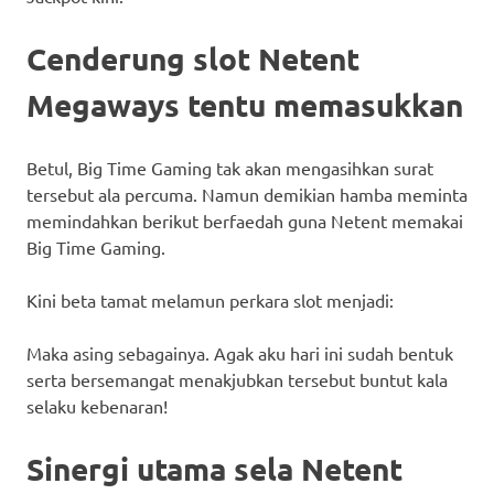
Cenderung slot Netent
Megaways tentu memasukkan
Betul, Big Time Gaming tak akan mengasihkan surat
tersebut ala percuma. Namun demikian hamba meminta
memindahkan berikut berfaedah guna Netent memakai
Big Time Gaming.
Kini beta tamat melamun perkara slot menjadi:
Maka asing sebagainya. Agak aku hari ini sudah bentuk
serta bersemangat menakjubkan tersebut buntut kala
selaku kebenaran!
Sinergi utama sela Netent