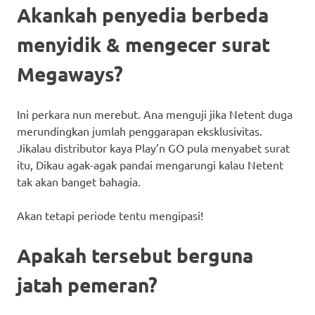
Akankah penyedia berbeda
menyidik & mengecer surat
Megaways?
Ini perkara nun merebut. Ana menguji jika Netent duga
merundingkan jumlah penggarapan eksklusivitas.
Jikalau distributor kaya Play’n GO pula menyabet surat
itu, Dikau agak-agak pandai mengarungi kalau Netent
tak akan banget bahagia.
Akan tetapi periode tentu mengipasi!
Apakah tersebut berguna
jatah pemeran?