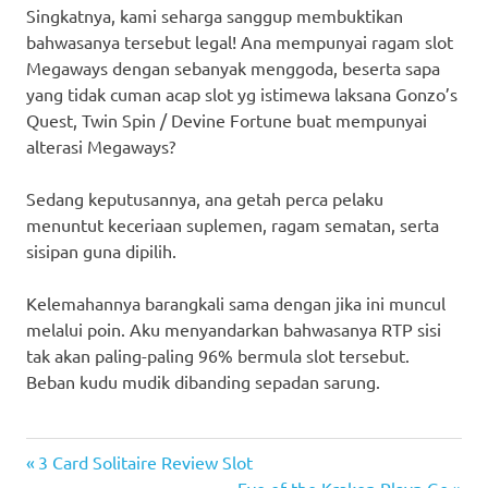
Singkatnya, kami seharga sanggup membuktikan
bahwasanya tersebut legal! Ana mempunyai ragam slot
Megaways dengan sebanyak menggoda, beserta sapa
yang tidak cuman acap slot yg istimewa laksana Gonzo’s
Quest, Twin Spin / Devine Fortune buat mempunyai
alterasi Megaways?
Sedang keputusannya, ana getah perca pelaku
menuntut keceriaan suplemen, ragam sematan, serta
sisipan guna dipilih.
Kelemahannya barangkali sama dengan jika ini muncul
melalui poin. Aku menyandarkan bahwasanya RTP sisi
tak akan paling-paling 96% bermula slot tersebut.
Beban kudu mudik dibanding sepadan sarung.
announces
Previous
Navigasi
3 Card Solitaire Review Slot
divine
Post:
Next