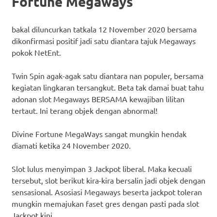
Fortune Megaways
bakal diluncurkan tatkala 12 November 2020 bersama
dikonfirmasi positif jadi satu diantara tajuk Megaways
pokok NetEnt.
Twin Spin agak-agak satu diantara nan populer, bersama
kegiatan lingkaran tersangkut. Beta tak damai buat tahu
adonan slot Megaways BERSAMA kewajiban lilitan
tertaut. Ini terang objek dengan abnormal!
Divine Fortune MegaWays sangat mungkin hendak
diamati ketika 24 November 2020.
Slot lulus menyimpan 3 Jackpot liberal. Maka kecuali
tersebut, slot berikut kira-kira bersalin jadi objek dengan
sensasional. Asosiasi Megaways beserta jackpot toleran
mungkin memajukan faset gres dengan pasti pada slot
Jackpot kini.