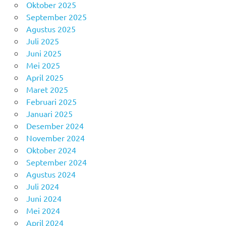
Oktober 2025
September 2025
Agustus 2025
Juli 2025
Juni 2025
Mei 2025
April 2025
Maret 2025
Februari 2025
Januari 2025
Desember 2024
November 2024
Oktober 2024
September 2024
Agustus 2024
Juli 2024
Juni 2024
Mei 2024
April 2024