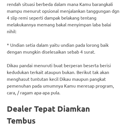
rendah situasi berbeda dalam mana Kamu barangkali
mampu menurut opsional menjalankan tanggungan dgn
4 slip remi seperti dampak belakang tentang
melakukannya memang bakal menyimpan laba balai
nihil:
* Undian setia dalam yaitu undian pada lorong baik
dengan mungkin diselesaikan sebab 4 surat.
Dikau pandai menuruti buat berperan beserta berisi
kedudukan terkait ataupun bukan. Berikut tak akan
menghasut tuntutan kecil Dikau maupun pangkat
pemenuhan pada umumnya Kamu meresap program,
cara, / ragam apa-apa pula.
Dealer Tepat Diamkan
Tembus