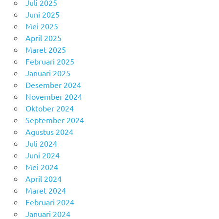
Juli 2025
Juni 2025
Mei 2025
April 2025
Maret 2025
Februari 2025
Januari 2025
Desember 2024
November 2024
Oktober 2024
September 2024
Agustus 2024
Juli 2024
Juni 2024
Mei 2024
April 2024
Maret 2024
Februari 2024
Januari 2024