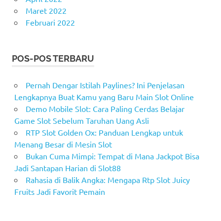
Maret 2022
Februari 2022
POS-POS TERBARU
Pernah Dengar Istilah Paylines? Ini Penjelasan
Lengkapnya Buat Kamu yang Baru Main Slot Online
Demo Mobile Slot: Cara Paling Cerdas Belajar
Game Slot Sebelum Taruhan Uang Asli
RTP Slot Golden Ox: Panduan Lengkap untuk
Menang Besar di Mesin Slot
Bukan Cuma Mimpi: Tempat di Mana Jackpot Bisa
Jadi Santapan Harian di Slot88
Rahasia di Balik Angka: Mengapa Rtp Slot Juicy
Fruits Jadi Favorit Pemain