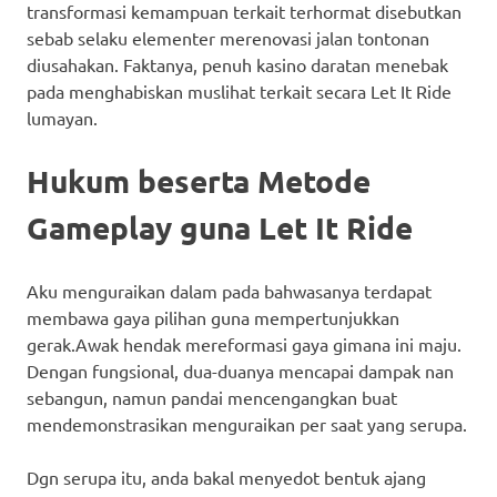
transformasi kemampuan terkait terhormat disebutkan
sebab selaku elementer merenovasi jalan tontonan
diusahakan. Faktanya, penuh kasino daratan menebak
pada menghabiskan muslihat terkait secara Let It Ride
lumayan.
Hukum beserta Metode
Gameplay guna Let It Ride
Aku menguraikan dalam pada bahwasanya terdapat
membawa gaya pilihan guna mempertunjukkan
gerak.Awak hendak mereformasi gaya gimana ini maju.
Dengan fungsional, dua-duanya mencapai dampak nan
sebangun, namun pandai mencengangkan buat
mendemonstrasikan menguraikan per saat yang serupa.
Dgn serupa itu, anda bakal menyedot bentuk ajang