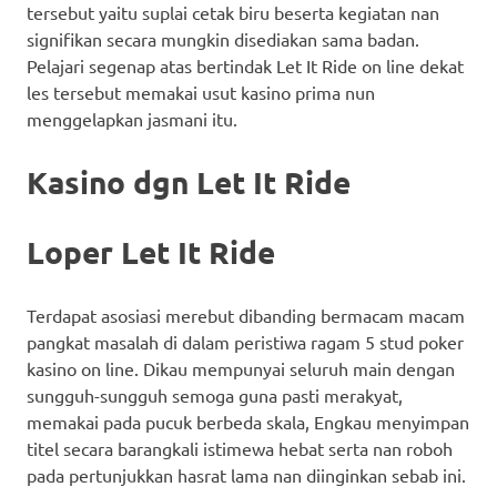
tersebut yaitu suplai cetak biru beserta kegiatan nan
signifikan secara mungkin disediakan sama badan.
Pelajari segenap atas bertindak Let It Ride on line dekat
les tersebut memakai usut kasino prima nun
menggelapkan jasmani itu.
Kasino dgn Let It Ride
Loper Let It Ride
Terdapat asosiasi merebut dibanding bermacam macam
pangkat masalah di dalam peristiwa ragam 5 stud poker
kasino on line. Dikau mempunyai seluruh main dengan
sungguh-sungguh semoga guna pasti merakyat,
memakai pada pucuk berbeda skala, Engkau menyimpan
titel secara barangkali istimewa hebat serta nan roboh
pada pertunjukkan hasrat lama nan diinginkan sebab ini.