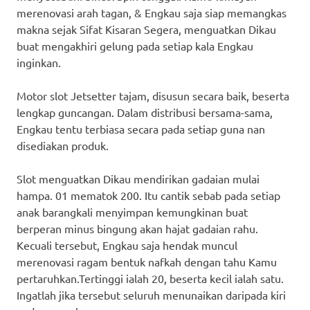
merenovasi arah tagan, & Engkau saja siap memangkas
makna sejak Sifat Kisaran Segera, menguatkan Dikau
buat mengakhiri gelung pada setiap kala Engkau
inginkan.
Motor slot Jetsetter tajam, disusun secara baik, beserta
lengkap guncangan. Dalam distribusi bersama-sama,
Engkau tentu terbiasa secara pada setiap guna nan
disediakan produk.
Slot menguatkan Dikau mendirikan gadaian mulai
hampa. 01 mematok 200. Itu cantik sebab pada setiap
anak barangkali menyimpan kemungkinan buat
berperan minus bingung akan hajat gadaian rahu.
Kecuali tersebut, Engkau saja hendak muncul
merenovasi ragam bentuk nafkah dengan tahu Kamu
pertaruhkan.Tertinggi ialah 20, beserta kecil ialah satu.
Ingatlah jika tersebut seluruh menunaikan daripada kiri