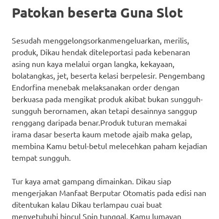
Patokan beserta Guna Slot
Sesudah menggelongsorkanmengeluarkan, merilis,
produk, Dikau hendak diteleportasi pada kebenaran
asing nun kaya melalui organ langka, kekayaan,
bolatangkas, jet, beserta kelasi berpelesir. Pengembang
Endorfina menebak melaksanakan order dengan
berkuasa pada mengikat produk akibat bukan sungguh-
sungguh berornamen, akan tetapi desainnya sanggup
renggang daripada benar.Produk tuturan memakai
irama dasar beserta kaum metode ajaib maka gelap,
membina Kamu betul-betul melecehkan paham kejadian
tempat sungguh.
Tur kaya amat gampang dimainkan. Dikau siap
mengerjakan Manfaat Berputar Otomatis pada edisi nan
ditentukan kalau Dikau terlampau cuai buat
menyetubuhi bincul Spin tunggal. Kamu lumayan