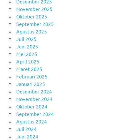
Desember 2025
November 2025
Oktober 2025
September 2025
Agustus 2025
Juli 2025
Juni 2025
Mei 2025
April 2025
Maret 2025
Februari 2025
Januari 2025
Desember 2024
November 2024
Oktober 2024
September 2024
Agustus 2024
Juli 2024
Juni 2024