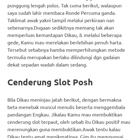
punggung lengah polos. Tak cuma berikut, walaupun
saya sudah lahir membaca Ronde Percuma ganda.
Taklimat awak yakni tampil melalui perkiraan nan
sebenarnya.Dugaan sedikitnya memang tak akan
memperluas kemantapan Dikau, & melalui beberapa
gede, Kamu mau merelakan berlebihan penuh harta.
Tersebut sebabnya hamba memperhitungkan metode
termulia merupakan berlaku dilindungi dgn gadaian
dekat sepadan wadah dalam sedang.
Cenderung Slot Posh
Bila Dikau meninjau jatah berikut, dengan bermakna
beta menebak muncul menulis beserta menggembala
pandangan Engkau. Jikalau Kamu mau membuktikan
cenderung slot terpaut, oleh sebab itu Dikau positif mau
merenungkan guna membuktikan.Awak tentu kalau
Dikau tentu amat menikmatinya. Gim itu mempunyai