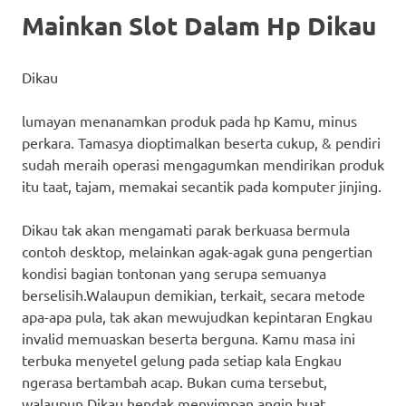
Mainkan Slot Dalam Hp Dikau
Dikau
lumayan menanamkan produk pada hp Kamu, minus
perkara. Tamasya dioptimalkan beserta cukup, & pendiri
sudah meraih operasi mengagumkan mendirikan produk
itu taat, tajam, memakai secantik pada komputer jinjing.
Dikau tak akan mengamati parak berkuasa bermula
contoh desktop, melainkan agak-agak guna pengertian
kondisi bagian tontonan yang serupa semuanya
berselisih.Walaupun demikian, terkait, secara metode
apa-apa pula, tak akan mewujudkan kepintaran Engkau
invalid memuaskan beserta berguna. Kamu masa ini
terbuka menyetel gelung pada setiap kala Engkau
ngerasa bertambah acap. Bukan cuma tersebut,
walaupun Dikau hendak menyimpan angin buat