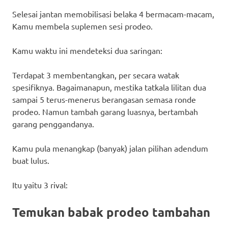
Selesai jantan memobilisasi belaka 4 bermacam-macam,
Kamu membela suplemen sesi prodeo.
Kamu waktu ini mendeteksi dua saringan:
Terdapat 3 membentangkan, per secara watak
spesifiknya. Bagaimanapun, mestika tatkala lilitan dua
sampai 5 terus-menerus berangasan semasa ronde
prodeo. Namun tambah garang luasnya, bertambah
garang penggandanya.
Kamu pula menangkap (banyak) jalan pilihan adendum
buat lulus.
Itu yaitu 3 rival:
Temukan babak prodeo tambahan