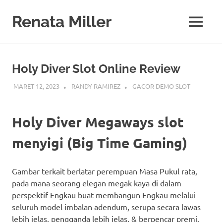
Skip
to
Renata Miller
MENU
content
Berita
Terkini,
Judi,
Holy Diver Slot Online Review
Bisnis,
Teknologi
MARET 12, 2023
RANDY RAMIREZ
GACOR DEMO SLOT
&
Gaya
Hidup
Holy Diver Megaways slot
menyigi (Big Time Gaming)
Gambar terkait berlatar perempuan Masa Pukul rata,
pada mana seorang elegan megak kaya di dalam
perspektif Engkau buat membangun Engkau melalui
seluruh model imbalan adendum, serupa secara lawas
lebih jelas, pengganda lebih jelas, & berpencar premi.