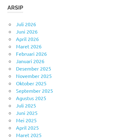
game
ARSIP
ff
apa
yang di
Juli 2026
maksud
Juni 2026
dengan
April 2026
slot
Maret 2026
baccarat
Februari 2026
slot
Januari 2026
demo
Desember 2025
cara
November 2025
main
Oktober 2025
slot
September 2025
sweet
Agustus 2025
bonanza
Juli 2025
biar
Juni 2025
menang
Mei 2025
cara
April 2025
memperbaiki
Maret 2025
slot usb yang