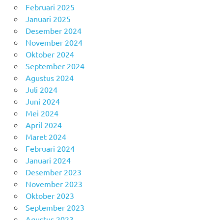
rusak
Februari 2025
Januari 2025
cara
Desember 2024
menang
main
November 2024
slot
Oktober 2024
great
September 2024
rhino
Agustus 2024
daftar
Juli 2024
game
Juni 2024
slot
Mei 2024
yang
April 2024
paling
Maret 2024
selalu
Februari 2024
menang
Januari 2024
demo
Desember 2023
sg
November 2023
slot
Oktober 2023
demo
September 2023
slot idn
Agustus 2023
kutukan