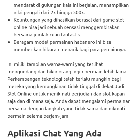
mendarat di gulungan kala ini berjalan, menampilkan
nilai pengali dari 2x hingga 500x.
Keuntungan yang dihasilkan berasal dari game slot
online bisa jadi sebuah sensasi menggembirakan
bersama jumlah cuan fantastis.
Beragam model permainan habanero ini bisa
memberikan hiburan menarik bagi para pemainnya.
Ini miliki tampilan warna-warni yang terlihat
mengundang dan bikin orang ingin bermain lebih lama.
Perkembangan teknologi telah terlalu mungkin bagi
mereka yang kemungkinan tidak tinggal di dekat Judi
Slot Online untuk menikmati perjudian dan slot kapan
saja dan di mana saja. Anda dapat mengalami permainan
bersama dengan langkah yang tidak sama dan nikmati
bermain selama berjam-jam.
Aplikasi Chat Yang Ada