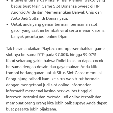
bagus buat Main Game Slot Bonanza Sweet di HP
Android Anda dan Memenangkan Banyak Chip dan
Auto Jadi Sultan di Dunia nyata.
Untuk anda yang gemar bermain permainan slot
gacor yang saat ini kembali viral serta menarik atensi
banyak pecinta judi online24jam.
Tak heran andaikan Playtech mempersembahkan game
slot nya bersama RTP pada 97.00% hingga 99.07%.
Kami sekarang yakin bahwa Rolletto asino dapat cocok
bersama dengan desain dan gaya mainan Anda klik
tombol berlangganan untuk Situs Slot Gacor memulai.
Pengunjung pribadi kami ke situs web turut bermain
dengan mengetahui judi slot online information
informatif mengenai kasino berkwalitas tinggi di
internet. Instruksi dan metode judi online terbaik dan
membuat orang orang kita lebih baik supaya Anda dapat
buat peserta lebih bijaksana.