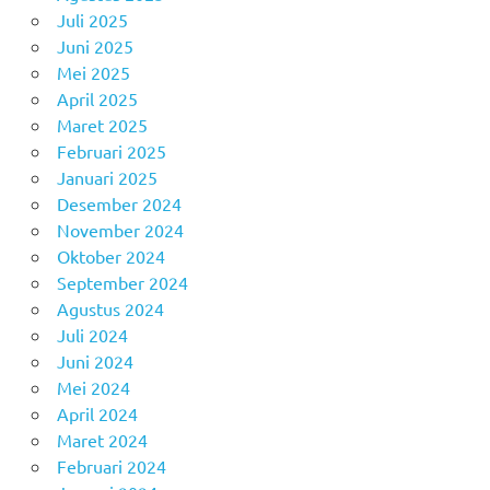
Juli 2025
Juni 2025
Mei 2025
April 2025
Maret 2025
Februari 2025
Januari 2025
Desember 2024
November 2024
Oktober 2024
September 2024
Agustus 2024
Juli 2024
Juni 2024
Mei 2024
April 2024
Maret 2024
Februari 2024