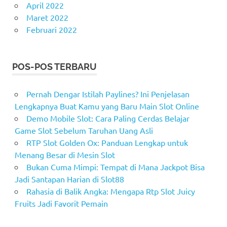
April 2022
Maret 2022
Februari 2022
POS-POS TERBARU
Pernah Dengar Istilah Paylines? Ini Penjelasan
Lengkapnya Buat Kamu yang Baru Main Slot Online
Demo Mobile Slot: Cara Paling Cerdas Belajar
Game Slot Sebelum Taruhan Uang Asli
RTP Slot Golden Ox: Panduan Lengkap untuk
Menang Besar di Mesin Slot
Bukan Cuma Mimpi: Tempat di Mana Jackpot Bisa
Jadi Santapan Harian di Slot88
Rahasia di Balik Angka: Mengapa Rtp Slot Juicy
Fruits Jadi Favorit Pemain