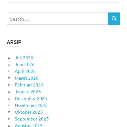
Search
SEARCH
for:
ARSIP
Juli 2026
Juni 2026
April 2026
Maret 2026
Februari 2026
Januari 2026
Desember 2025
November 2025
Oktober 2025
September 2025
Agustus 2025