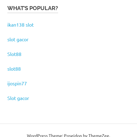
WHAT’S POPULAR?
ikan138 slot
slot gacor
Slot88
slot88
ijospin77
Slot gacor
WordPress Theme: Poseidon by ThemeZee.