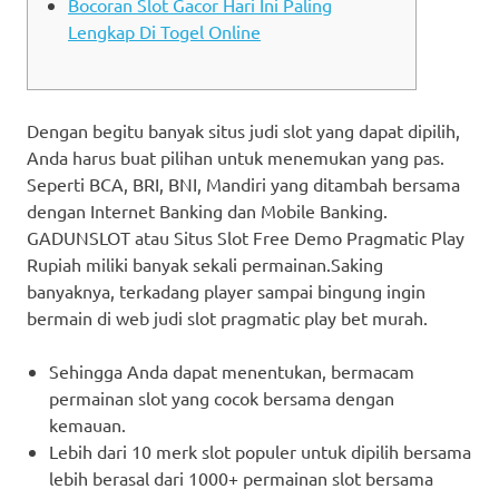
Bocoran Slot Gacor Hari Ini Paling
Lengkap Di Togel Online
Dengan begitu banyak situs judi slot yang dapat dipilih,
Anda harus buat pilihan untuk menemukan yang pas.
Seperti BCA, BRI, BNI, Mandiri yang ditambah bersama
dengan Internet Banking dan Mobile Banking.
GADUNSLOT atau Situs Slot Free Demo Pragmatic Play
Rupiah miliki banyak sekali permainan.Saking
banyaknya, terkadang player sampai bingung ingin
bermain di web judi slot pragmatic play bet murah.
Sehingga Anda dapat menentukan, bermacam
permainan slot yang cocok bersama dengan
kemauan.
Lebih dari 10 merk slot populer untuk dipilih bersama
lebih berasal dari 1000+ permainan slot bersama