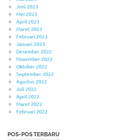
Juni 2023
Mei 2023
April 2023
Maret 2023
Februari 2023
Januari 2023
Desember 2022
November 2022
Oktober 2022
September 2022
Agustus 2022
Juli 2022
April 2022
Maret 2022
Februari 2022
POS-POS TERBARU