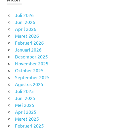
Juli 2026
Juni 2026
April 2026
Maret 2026
Februari 2026
Januari 2026
Desember 2025
November 2025
Oktober 2025
September 2025
Agustus 2025
Juli 2025
Juni 2025
Mei 2025
April 2025
Maret 2025
Februari 2025