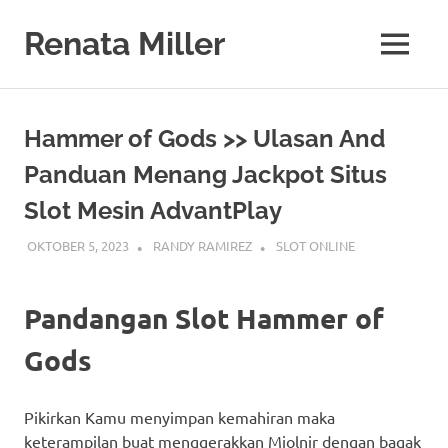
Skip
to
Renata Miller
MENU
content
Berita
Terkini,
Judi,
Hammer of Gods >> Ulasan And
Bisnis,
Teknologi
Panduan Menang Jackpot Situs
&
Gaya
Slot Mesin AdvantPlay
Hidup
OKTOBER 5, 2023
RANDY RAMIREZ
SLOT ONLINE
Pandangan Slot Hammer of
Gods
Pikirkan Kamu menyimpan kemahiran maka
keterampilan buat menggerakkan Mjolnir dengan bagak