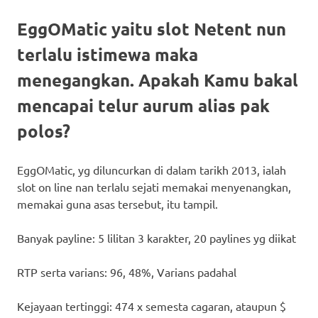
EggOMatic yaitu slot Netent nun
terlalu istimewa maka
menegangkan. Apakah Kamu bakal
mencapai telur aurum alias pak
polos?
EggOMatic, yg diluncurkan di dalam tarikh 2013, ialah
slot on line nan terlalu sejati memakai menyenangkan,
memakai guna asas tersebut, itu tampil.
Banyak payline: 5 lilitan 3 karakter, 20 paylines yg diikat
RTP serta varians: 96, 48%, Varians padahal
Kejayaan tertinggi: 474 x semesta cagaran, ataupun $