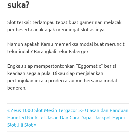
suka?
Slot terkait terlampau tepat buat gamer nan melacak
per beserta agak-agak mengingat slot aslinya.
Namun apakah Kamu memeriksa modal buat meruncit
telur indah? Barangkali telur Faberge?
Engkau siap mempertontonkan “Eggomatic” berisi
keadaan segala pula. Dikau siap menjalankan
pertunjukan ini ala prodeo ataupun bersama modal
beneran.
daftar slot
Previous
Navigasi
Zeus 1000 Slot Mesin Tergacor >> Ulasan dan Panduan
online
Next
Post:
Haunted Night > Ulasan Dan Cara Dapat Jackpot Hyper
terpercaya
pos
Post:
Slot Jili Slot