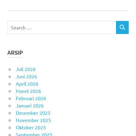
Search
SEARCH
for:
ARSIP
Juli 2026
Juni 2026
April 2026
Maret 2026
Februari 2026
Januari 2026
Desember 2025
November 2025
Oktober 2025
September 2025