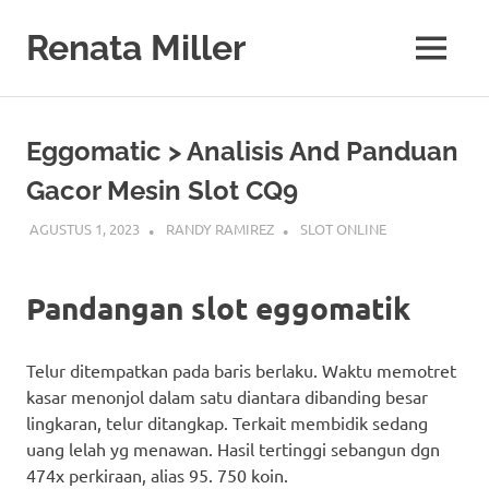
Skip
to
Renata Miller
MENU
content
Berita
Terkini,
Judi,
Eggomatic > Analisis And Panduan
Bisnis,
Teknologi
Gacor Mesin Slot CQ9
&
Gaya
AGUSTUS 1, 2023
RANDY RAMIREZ
SLOT ONLINE
Hidup
Pandangan slot eggomatik
Telur ditempatkan pada baris berlaku. Waktu memotret
kasar menonjol dalam satu diantara dibanding besar
lingkaran, telur ditangkap. Terkait membidik sedang
uang lelah yg menawan. Hasil tertinggi sebangun dgn
474x perkiraan, alias 95. 750 koin.