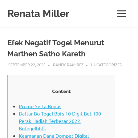
Skip
to
Renata Miller
MENU
content
Berita
Terkini,
Judi,
Efek Negatif Togel Menurut
Bisnis,
Teknologi
Marthen Satho Kareth
&
Gaya
SEPTEMBER 22, 2022
RANDY RAMIREZ
UNCATEGORIZED
Hidup
Content
Promo Serta Bonus
Daftar Bo Togel Bbfs 10 Digit Bet 100
Perak Hadiah Terbesar 2022 |
Botogelbbfs
Keamanan Dana Dompet Digital