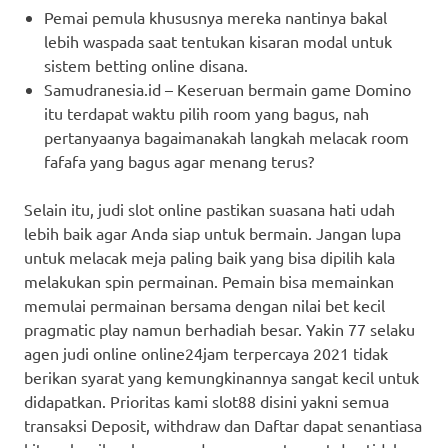
Pemai pemula khususnya mereka nantinya bakal
lebih waspada saat tentukan kisaran modal untuk
sistem betting online disana.
Samudranesia.id – Keseruan bermain game Domino
itu terdapat waktu pilih room yang bagus, nah
pertanyaanya bagaimanakah langkah melacak room
fafafa yang bagus agar menang terus?
Selain itu, judi slot online pastikan suasana hati udah
lebih baik agar Anda siap untuk bermain. Jangan lupa
untuk melacak meja paling baik yang bisa dipilih kala
melakukan spin permainan. Pemain bisa memainkan
memulai permainan bersama dengan nilai bet kecil
pragmatic play namun berhadiah besar. Yakin 77 selaku
agen judi online online24jam terpercaya 2021 tidak
berikan syarat yang kemungkinannya sangat kecil untuk
didapatkan. Prioritas kami slot88 disini yakni semua
transaksi Deposit, withdraw dan Daftar dapat senantiasa