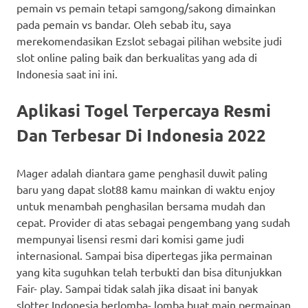
pemain vs pemain tetapi samgong/sakong dimainkan
pada pemain vs bandar. Oleh sebab itu, saya
merekomendasikan Ezslot sebagai pilihan website judi
slot online paling baik dan berkualitas yang ada di
Indonesia saat ini ini.
Aplikasi Togel Terpercaya Resmi
Dan Terbesar Di Indonesia 2022
Mager adalah diantara game penghasil duwit paling
baru yang dapat slot88 kamu mainkan di waktu enjoy
untuk menambah penghasilan bersama mudah dan
cepat. Provider di atas sebagai pengembang yang sudah
mempunyai lisensi resmi dari komisi game judi
internasional. Sampai bisa dipertegas jika permainan
yang kita suguhkan telah terbukti dan bisa ditunjukkan
Fair- play. Sampai tidak salah jika disaat ini banyak
slotter Indonesia berlomba- lomba buat main permainan