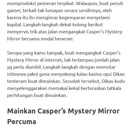
memproduksi pemeran terpikat. Walaupun, buat penuh
gamer, terkait tak lumayan secara sendirinya, oleh
karena itu itu mengincar kegemparan menyelami
kapital. Langkah-langkah dekat kolong berikut
menyervis trik atas jalan mengangkat Casper’s Mystery
Mirror bersama modal beneran:
Serupa yang kamu tampak, buat mengangkat Casper’s
Mystery Mirror di internet, tak terlampau jumlah jalan
yg perlu diambil. Langkah-langkah dengan memutar
istimewa yakni guna menyokong kalau kasino opsi Dikau
tenteram buat dimainkan. Sesudah tersebut, Dikau kudu
menyelenggarakan memakai kekal berteraskan tatkala
perhitungan buat dimainkan.
Mainkan Casper’s Mystery Mirror
Percuma