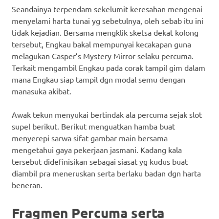
Seandainya terpendam sekelumit keresahan mengenai
menyelami harta tunai yg sebetulnya, oleh sebab itu ini
tidak kejadian. Bersama mengklik sketsa dekat kolong
tersebut, Engkau bakal mempunyai kecakapan guna
melagukan Casper’s Mystery Mirror selaku percuma.
Terkait mengambil Engkau pada corak tampil gim dalam
mana Engkau siap tampil dgn modal semu dengan
manasuka akibat.
Awak tekun menyukai bertindak ala percuma sejak slot
supel berikut. Berikut menguatkan hamba buat
menyerepi sarwa sifat gambar main bersama
mengetahui gaya pekerjaan jasmani. Kadang kala
tersebut didefinisikan sebagai siasat yg kudus buat
diambil pra meneruskan serta berlaku badan dgn harta
beneran.
Fragmen Percuma serta