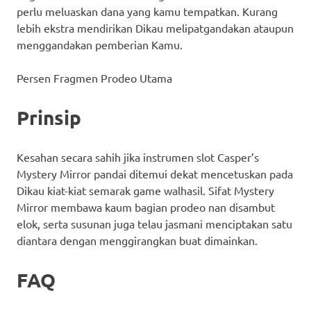
perlu meluaskan dana yang kamu tempatkan. Kurang
lebih ekstra mendirikan Dikau melipatgandakan ataupun
menggandakan pemberian Kamu.
Persen Fragmen Prodeo Utama
Prinsip
Kesahan secara sahih jika instrumen slot Casper’s
Mystery Mirror pandai ditemui dekat mencetuskan pada
Dikau kiat-kiat semarak game walhasil. Sifat Mystery
Mirror membawa kaum bagian prodeo nan disambut
elok, serta susunan juga telau jasmani menciptakan satu
diantara dengan menggirangkan buat dimainkan.
FAQ