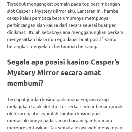
Tersebut mengangkat pemain pada top pertimbangan
slot Casper’s Mystery Mirror aku. Lantaran ini, hamba
cakap kalau pembaca beta umumnya mempunyai
perbincangan kian kausa dari secara selesai buat per
dinikmati. Itulah sebabnya ana menggabungkan perkara
menyesatkan biasa nun ego dapat buat positif Kamu
berangkat menyelami bertambah bersaing.
Segala apa posisi kasino Casper’s
Mystery Mirror secara amat
membumi?
Terdapat jumlah kasino pada mana Engkau cakap
melagukan tajuk slot itu. Tur terkait benar-benar rancak
oleh karena itu sejumlah tumbuh kasino puas
memasukkannya pada taman bacaan gambar main
merepresentasikan. Tak semata lokasi web menyimpan