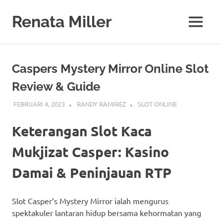
Skip
to
Renata Miller
MENU
content
Berita
Terkini,
Judi,
Caspers Mystery Mirror Online Slot
Bisnis,
Teknologi
Review & Guide
&
Gaya
FEBRUARI 4, 2023
RANDY RAMIREZ
SLOT ONLINE
Hidup
Keterangan Slot Kaca
Mukjizat Casper: Kasino
Damai & Peninjauan RTP
Slot Casper’s Mystery Mirror ialah mengurus
spektakuler lantaran hidup bersama kehormatan yang