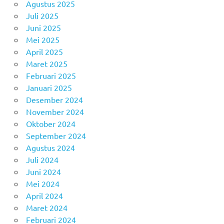
Agustus 2025
Juli 2025
Juni 2025
Mei 2025
April 2025
Maret 2025
Februari 2025
Januari 2025
Desember 2024
November 2024
Oktober 2024
September 2024
Agustus 2024
Juli 2024
Juni 2024
Mei 2024
April 2024
Maret 2024
Februari 2024