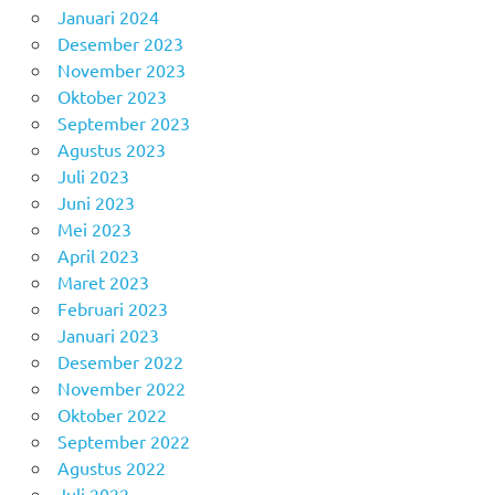
Januari 2024
Desember 2023
November 2023
Oktober 2023
September 2023
Agustus 2023
Juli 2023
Juni 2023
Mei 2023
April 2023
Maret 2023
Februari 2023
Januari 2023
Desember 2022
November 2022
Oktober 2022
September 2022
Agustus 2022
Juli 2022