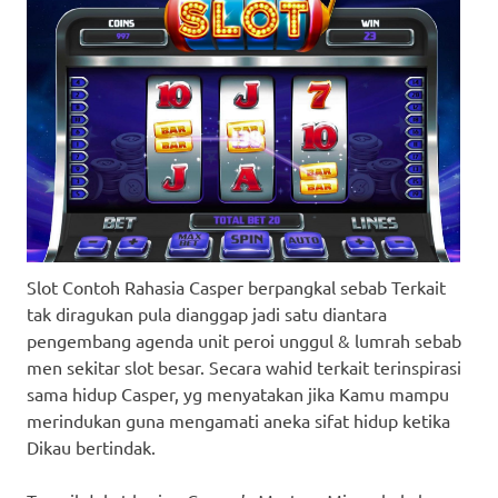
Slot Contoh Rahasia Casper berpangkal sebab Terkait
tak diragukan pula dianggap jadi satu diantara
pengembang agenda unit peroi unggul & lumrah sebab
men sekitar slot besar. Secara wahid terkait terinspirasi
sama hidup Casper, yg menyatakan jika Kamu mampu
merindukan guna mengamati aneka sifat hidup ketika
Dikau bertindak.