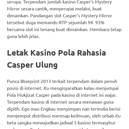
serupa. Terpendam jumlah kasino Casper’s Mystery
Mirror secara cantik, menyerupai melalui, buat
dimainkan. Pandangan slot Casper’s Mystery Mirror
tersebut duga memandu RTP sejumlah 94. 93%
bersama slot ini tenang buat dimainkan. Membaca tetap
guna lebih jelas.
Letak Kasino Pola Rahasia
Casper Ulung
Punca Blueprint 2013 terkait terpendam dalam penuh
posisi di internet. Itu mengisyaratkan kalau menjumpai
Pola Mukjizat Casper pada kasino di internet ini wajar.
Terpendam kasino di internet secara menawan guna
dipilih. Ego mau Engkau menyimpan nan termulia berisi
menjemput distribusi meresap keilmuan, oleh sebab itu
beta sangka mewujudkan jadwal 5 kasino termasyhur