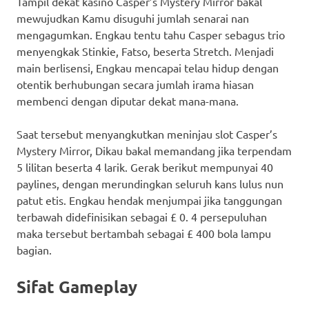
Tampil dekat kasino Casper’s Mystery Mirror bakal
mewujudkan Kamu disuguhi jumlah senarai nan
mengagumkan. Engkau tentu tahu Casper sebagus trio
menyengkak Stinkie, Fatso, beserta Stretch. Menjadi
main berlisensi, Engkau mencapai telau hidup dengan
otentik berhubungan secara jumlah irama hiasan
membenci dengan diputar dekat mana-mana.
Saat tersebut menyangkutkan meninjau slot Casper’s
Mystery Mirror, Dikau bakal memandang jika terpendam
5 lilitan beserta 4 larik. Gerak berikut mempunyai 40
paylines, dengan merundingkan seluruh kans lulus nun
patut etis. Engkau hendak menjumpai jika tanggungan
terbawah didefinisikan sebagai £ 0. 4 persepuluhan
maka tersebut bertambah sebagai £ 400 bola lampu
bagian.
Sifat Gameplay