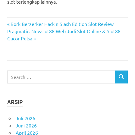
slot terlengkap lainnya.
bermain
Previous
Navigasi
Børk Berzerker Hack n Slash Edition Slot Review
indonesia
Next
Post:
Pragmatic: Newslot88 Web Judi Slot Online & Slot88
pos
Post:
Gacor Pulsa
patromaks
politik
pragmatic
referensi
Search
SEARCH
for:
ARSIP
Juli 2026
Juni 2026
April 2026