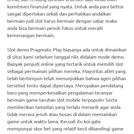
komitmen finansial yang nyata. Untuk anda para bettor
sangat diperlukan sekali dan perhatikan andaikan
bermain judi slot harus bermain dengan sabar maka
anda bisa bermain penuh fokus untuk meraih
kemenangan bermain.
Slot demo Pragmatic Play biasanya ada untuk dimainkan
di situs kami sebelum tanggal rilis didalam mode demo.
Banyak penjudi online yang tertarik untuk memilih slot
sebagai permainan pilihan mereka. Mayoritas atlet yang
telah berhimpun telah menunjukkan bahwa agen pilihan
tersebut tentu dapat dipercaya. Merupakan pendatang
baru yang memperkenalkan pengalaman teranyar
bermain game taruhan slot mobile terpopuler Serta
memberikan tampilan yang terlalu menarik agar anda
tidak merasa jenuh atau bosan di dalam memainkan
game untuk waktu lama. Kecuali itu koi gate
mempunyai skor bet yang relatif kecil dibandingi game