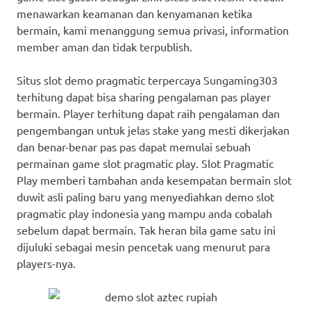
menawarkan keamanan dan kenyamanan ketika
bermain, kami menanggung semua privasi, information
member aman dan tidak terpublish.
Situs slot demo pragmatic terpercaya Sungaming303
terhitung dapat bisa sharing pengalaman pas player
bermain. Player terhitung dapat raih pengalaman dan
pengembangan untuk jelas stake yang mesti dikerjakan
dan benar-benar pas pas dapat memulai sebuah
permainan game slot pragmatic play. Slot Pragmatic
Play memberi tambahan anda kesempatan bermain slot
duwit asli paling baru yang menyediahkan demo slot
pragmatic play indonesia yang mampu anda cobalah
sebelum dapat bermain. Tak heran bila game satu ini
dijuluki sebagai mesin pencetak uang menurut para
players-nya.