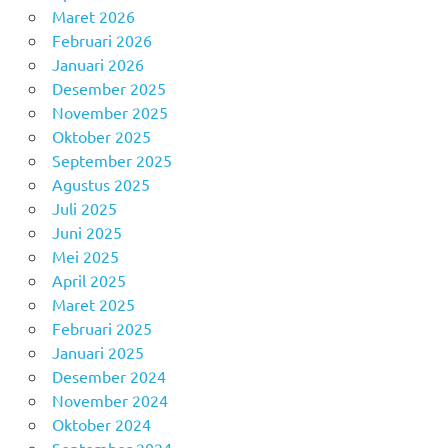
Maret 2026
Februari 2026
Januari 2026
Desember 2025
November 2025
Oktober 2025
September 2025
Agustus 2025
Juli 2025
Juni 2025
Mei 2025
April 2025
Maret 2025
Februari 2025
Januari 2025
Desember 2024
November 2024
Oktober 2024
September 2024