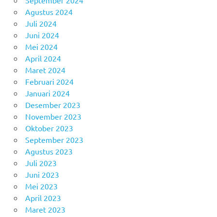
Agustus 2024
Juli 2024
Juni 2024
Mei 2024
April 2024
Maret 2024
Februari 2024
Januari 2024
Desember 2023
November 2023
Oktober 2023
September 2023
Agustus 2023
Juli 2023
Juni 2023
Mei 2023
April 2023
Maret 2023