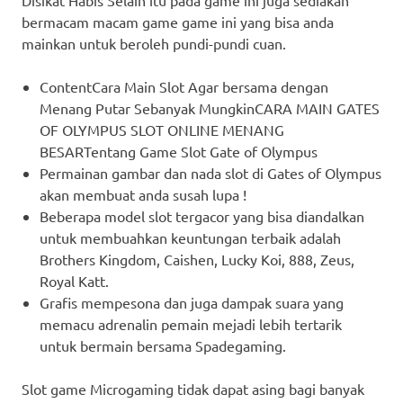
bermacam macam game game ini yang bisa anda
mainkan untuk beroleh pundi-pundi cuan.
ContentCara Main Slot Agar bersama dengan
Menang Putar Sebanyak MungkinCARA MAIN GATES
OF OLYMPUS SLOT ONLINE MENANG
BESARTentang Game Slot Gate of Olympus
Permainan gambar dan nada slot di Gates of Olympus
akan membuat anda susah lupa !
Beberapa model slot tergacor yang bisa diandalkan
untuk membuahkan keuntungan terbaik adalah
Brothers Kingdom, Caishen, Lucky Koi, 888, Zeus,
Royal Katt.
Grafis mempesona dan juga dampak suara yang
memacu adrenalin pemain mejadi lebih tertarik
untuk bermain bersama Spadegaming.
Slot game Microgaming tidak dapat asing bagi banyak