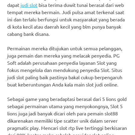
dapat
judi slot
bisa terima duwit tunai berasal dari web
tempat mereka bermain. Judi pulsa amat terkenal saat
ini dan terlalu berfungsi untuk masyarakat yang berada
di kota kecil atau daerah kecil yang blm punya banyak
cabang bank disana.
Permainan mereka ditujukan untuk semua pelanggan,
juga pemain dan mereka yang melacak penyedia. PG
Soft adalah perusahaan penyedia layanan Slot yang
fokus mengelola dan mendukung penyedia Slot. Situs
judi slot paling baik pastinya bakal cukup berpengaruh
buat keberuntungan Anda kala main slot judi online.
Sebagai game yang beradaptasi berasal dari 5 lions gold
sebagai permainan utama yang menyokongnya, Slot 5
lions juga jadi banyak dicari oleh para pemain slot88
dikarenakan memiliki tipe scatter unik dalam server
pragmatic play. Mencari slot rtp live tertinggi berkisaran
dari 80% keatas maka cobalah provider slot online