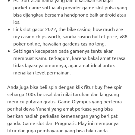
pocket game soft ialah provider game slot pulsa yang
bisa dijangkau bersama handphone baik android atau
ios.
Link slot gacor 2022, the bike casino, how much are
my casino chips worth, sandia casino buffet price, v88
poker online, hawaiian gardens casino long.
Settingan kecepatan pada gamenya tentu akan
membuat Kamu terkagum, karena bakal amat terasa
tidak layaknya umumnya, agar amat ideal untuk
menaikan level permainan.
Anda juga bisa beli spin dengan klik fitur buy free spin
seharga 100x berasal dari nilai taruhan dan langsung
memicu putaran gratis. Game Olympus yang bertema
perihal dewa Yunani yang amat perkasa yang bisa
berikan hadiah perkalian kemenangan yang berlipat
ganda. Game slot dari Pragmatic Play ini mempunyai
fitur dan juga pembayaran yang bisa bikin anda