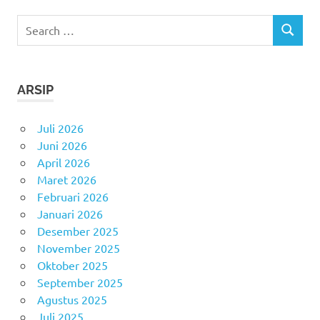
tanpa
Search
SEARCH
for:
ARSIP
Juli 2026
Juni 2026
April 2026
Maret 2026
Februari 2026
Januari 2026
Desember 2025
November 2025
Oktober 2025
September 2025
Agustus 2025
Juli 2025