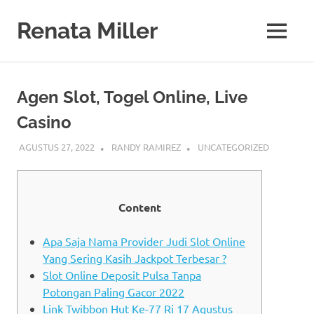
Skip
to
Renata Miller
MENU
content
Berita
Terkini,
Judi,
Agen Slot, Togel Online, Live
Bisnis,
Teknologi
Casino
&
Gaya
AGUSTUS 27, 2022
RANDY RAMIREZ
UNCATEGORIZED
Hidup
Content
Apa Saja Nama Provider Judi Slot Online
Yang Sering Kasih Jackpot Terbesar ?
Slot Online Deposit Pulsa Tanpa
Potongan Paling Gacor 2022
Link Twibbon Hut Ke-77 Ri 17 Agustus