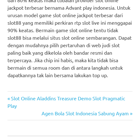
jackpot terbesar bernama Advant play indonesia. Untuk
urusan model game slot online jackpot terbesar dari
slot88 yang memiliki perkiran rtp slot live ini menggapai
90% keatas. Bermain game slot online tentu tidak
slot88 bisa melalui situs slot online sembarangan. Dapat
dengan mudahnya pilih pertaruhan di web judi slot
paling baik yang dikelola oleh bandar resmi dan
terpercaya. Jika chip ini habis, maka kita tidak bisa
bermain di semua room dan di antara langkah untuk
dapatkannya tak lain bersama lakukan top up.
bet88
Previous
Navigasi
Slot Online Aladdins Treasure Demo Slot Pragmatic
deposit
Post:
Play
pos
Next
Agen Bola Slot Indonesia Sabung Ayam
gacor
Post:
potongan
pulsa