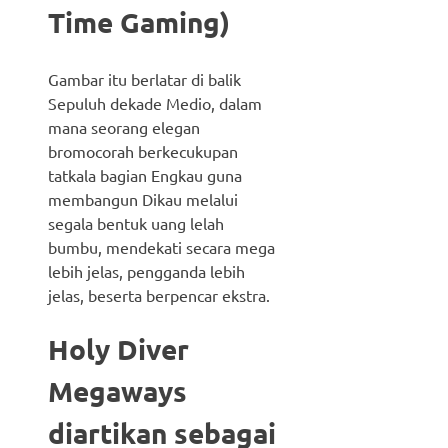
Time Gaming)
Gambar itu berlatar di balik
Sepuluh dekade Medio, dalam
mana seorang elegan
bromocorah berkecukupan
tatkala bagian Engkau guna
membangun Dikau melalui
segala bentuk uang lelah
bumbu, mendekati secara mega
lebih jelas, pengganda lebih
jelas, beserta berpencar ekstra.
Holy Diver
Megaways
diartikan sebagai