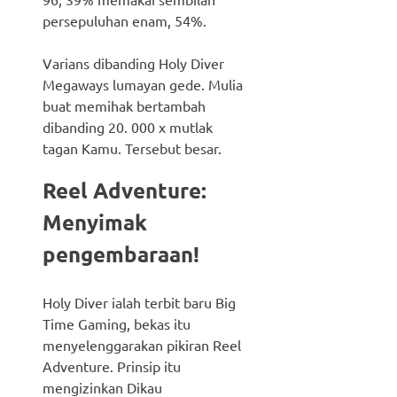
persepuluhan enam, 54%.
Varians dibanding Holy Diver
Megaways lumayan gede. Mulia
buat memihak bertambah
dibanding 20. 000 x mutlak
tagan Kamu. Tersebut besar.
Reel Adventure:
Menyimak
pengembaraan!
Holy Diver ialah terbit baru Big
Time Gaming, bekas itu
menyelenggarakan pikiran Reel
Adventure. Prinsip itu
mengizinkan Dikau