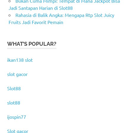
Bukan Cuma Mimpi: Tempat di Mana Jackpot Bisa
Jadi Santapan Harian di Slot88
Rahasia di Balik Angka: Mengapa Rtp Slot Juicy
Fruits Jadi Favorit Pemain
WHAT’S POPULAR?
ikan138 slot
slot gacor
Slot88
slot88
ijospin77
Slot gacor