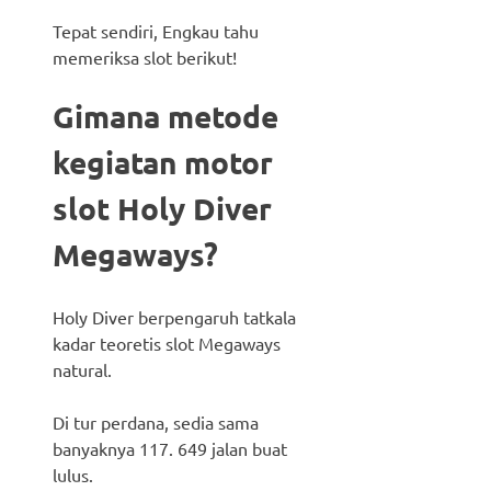
Tepat sendiri, Engkau tahu
memeriksa slot berikut!
Gimana metode
kegiatan motor
slot Holy Diver
Megaways?
Holy Diver berpengaruh tatkala
kadar teoretis slot Megaways
natural.
Di tur perdana, sedia sama
banyaknya 117. 649 jalan buat
lulus.