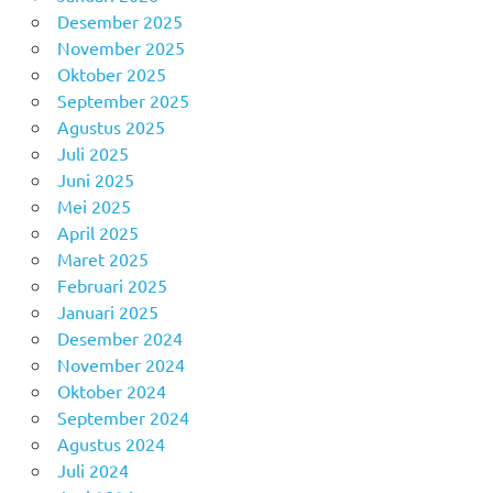
Desember 2025
November 2025
Oktober 2025
September 2025
Agustus 2025
Juli 2025
Juni 2025
Mei 2025
April 2025
Maret 2025
Februari 2025
Januari 2025
Desember 2024
November 2024
Oktober 2024
September 2024
Agustus 2024
Juli 2024