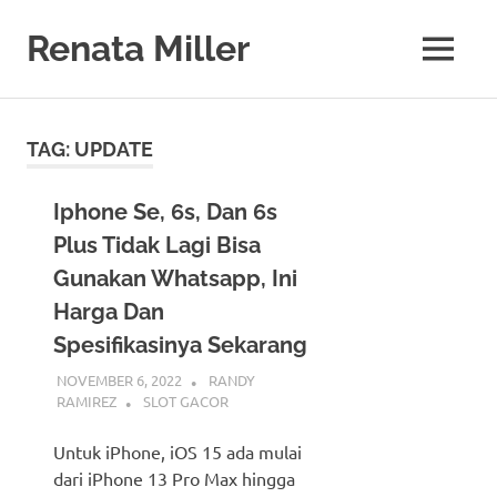
Skip
to
Renata Miller
MENU
content
Berita
Terkini,
Judi,
TAG:
UPDATE
Bisnis,
Teknologi
&
Iphone Se, 6s, Dan 6s
Gaya
Plus Tidak Lagi Bisa
Hidup
Gunakan Whatsapp, Ini
Harga Dan
Spesifikasinya Sekarang
NOVEMBER 6, 2022
RANDY
RAMIREZ
SLOT GACOR
Untuk iPhone, iOS 15 ada mulai
dari iPhone 13 Pro Max hingga