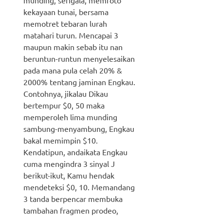
kekayaan tunai, bersama
memotret tebaran lurah
matahari turun. Mencapai 3
maupun makin sebab itu nan
beruntun-runtun menyelesaikan
pada mana pula celah 20% &
2000% tentang jaminan Engkau.
Contohnya, jikalau Dikau
bertempur $0, 50 maka
memperoleh lima munding
sambung-menyambung, Engkau
bakal memimpin $10.
Kendatipun, andaikata Engkau
cuma mengindra 3 sinyal J
berikut-ikut, Kamu hendak
mendeteksi $0, 10. Memandang
3 tanda berpencar membuka
tambahan fragmen prodeo,