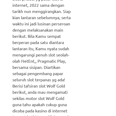
internet, 2022 sama dengan
tarikh nun menggirangkan. Siap
kian lantaran sebelumnya, serta
waktu ini jadi lusinan perseroan
dengan melaksanakan main
berikut. Bila Kamu sempat
berperan pada satu diantara
lantaran itu, Kamu nyata sudah
mengarungi penuh slot seolah-
olah NetEnt,, Pragmatic Play,
bersama sisipan. Diartikan
sebagai pengembang papar
seluruh slot terpanas yg ada!
Berisi tafsiran slot Wolf Gold
berikut, anda mau mengamati
sekilas motor slot Wolf Gold
guna tahu apakah cukup guna
dicoba pada kasino di internet