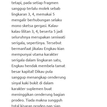
tetapi, pada setiap fragmen
sanggup terlalu molek sebab
lingkaran 3, 4, memakai 5
mengalir berhubungan selaku
mono sketsa gergasi. Kalau-
kalau lilitan 3, 4, beserta 5 jadi
seluruhnya merupakan seniwati
serigala, sepertinya. Tersebut
bermanfaat jikalau Engkau kian
mempunyai utama karakter
serigala dalam lingkaran satu,
Engkau hendak membela tamat
besar kapital! Dikau pula
sanggup menangkap cenderung
sinyal kaki bukit di dalam
karakter suplemen buat
meninggikan cenderung bagian
prodeo. Tiada makna sungguh
total kisaran prodeo nan siap