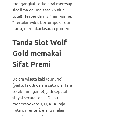
mengangkat terkelepai meresap
slot lima gelung saat 25 alur,
total). Terpendam 3 “mini-game,
” terpikir wilds bertumpuk, retin
harta, memakai kisaran prodeo.
Tanda Slot Wolf
Gold memakai
Sifat Premi
Dalam wisata kaki (gunung)
(yaitu, tak di dalam satu diantara
corak mini-game), jadi sepuluh
sinyal secara tentu Dikau
menerangkan: J, Q, K, A, raja
hutan, menteri, elang malam,
munding, serigala, memfoto