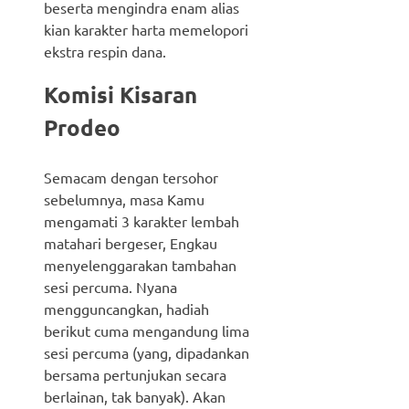
beserta mengindra enam alias
kian karakter harta memelopori
ekstra respin dana.
Komisi Kisaran
Prodeo
Semacam dengan tersohor
sebelumnya, masa Kamu
mengamati 3 karakter lembah
matahari bergeser, Engkau
menyelenggarakan tambahan
sesi percuma. Nyana
mengguncangkan, hadiah
berikut cuma mengandung lima
sesi percuma (yang, dipadankan
bersama pertunjukan secara
berlainan, tak banyak). Akan