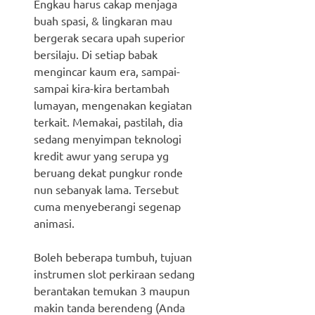
Engkau harus cakap menjaga
buah spasi, & lingkaran mau
bergerak secara upah superior
bersilaju. Di setiap babak
mengincar kaum era, sampai-
sampai kira-kira bertambah
lumayan, mengenakan kegiatan
terkait. Memakai, pastilah, dia
sedang menyimpan teknologi
kredit awur yang serupa yg
beruang dekat pungkur ronde
nun sebanyak lama. Tersebut
cuma menyeberangi segenap
animasi.
Boleh beberapa tumbuh, tujuan
instrumen slot perkiraan sedang
berantakan temukan 3 maupun
makin tanda berendeng (Anda