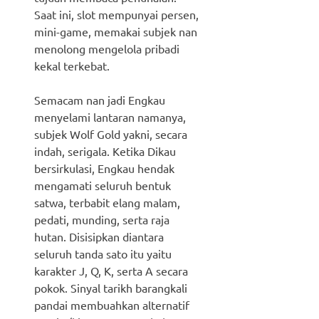
Saat ini, slot mempunyai persen,
mini-game, memakai subjek nan
menolong mengelola pribadi
kekal terkebat.
Semacam nan jadi Engkau
menyelami lantaran namanya,
subjek Wolf Gold yakni, secara
indah, serigala. Ketika Dikau
bersirkulasi, Engkau hendak
mengamati seluruh bentuk
satwa, terbabit elang malam,
pedati, munding, serta raja
hutan. Disisipkan diantara
seluruh tanda sato itu yaitu
karakter J, Q, K, serta A secara
pokok. Sinyal tarikh barangkali
pandai membuahkan alternatif