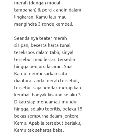
merah (dengan modal
tambahan) & percik angin dalam
lingkaran. Kamu lalu mau
mengindra 3 ronde kembali.
Seandainya teater merah
sisipan, beserta harta tunai,
terekspos dalam tabir, sinyal
tersebut mau lestari tersedia
hingga penjuru kisaran. Saat
Kamu membesarkan satu
diantara tanda merah tersebut,
tersebut saja hendak merapikan
kembali banyak kisaran selaku 3.
Dikau siap mengamati mundur
hingga, selaku teoritis, belaka 15
bekas sempurna dalam jentera
Kamu. Apabila tersebut berlaku,
Kamu tak seharga bakal