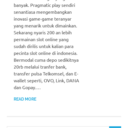
banyak. Pragmatic play sendiri
senantiasa mengembangkan
inovasi game-game teranyar
yang menarik untuk dimainkan.
Sekarang nyaris 200 an lebih
permainan slot online yang
sudah dirilis untuk kalian para
pecinta slot online di indonesia.
Bermodal cuma depo sedikitnya
20rb melalui tranfer bank,
transfer pulsa Telkomsel, dan E-
wallet seperti, OVO, Link, DANA
dan Gopay.…
READ MORE