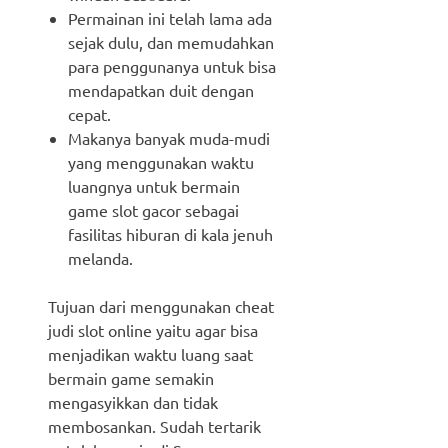
Permainan ini telah lama ada
sejak dulu, dan memudahkan
para penggunanya untuk bisa
mendapatkan duit dengan
cepat.
Makanya banyak muda-mudi
yang menggunakan waktu
luangnya untuk bermain
game slot gacor sebagai
fasilitas hiburan di kala jenuh
melanda.
Tujuan dari menggunakan cheat
judi slot online yaitu agar bisa
menjadikan waktu luang saat
bermain game semakin
mengasyikkan dan tidak
membosankan. Sudah tertarik