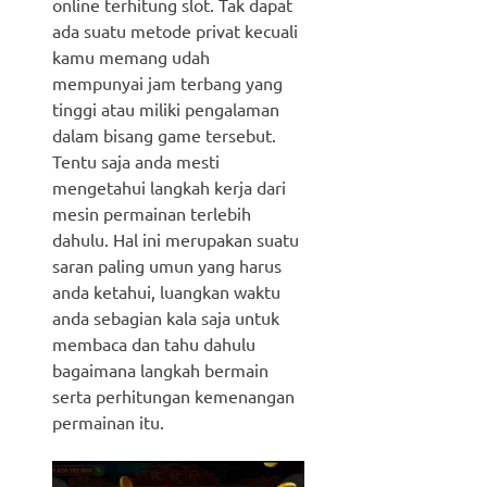
online terhitung slot. Tak dapat
ada suatu metode privat kecuali
kamu memang udah
mempunyai jam terbang yang
tinggi atau miliki pengalaman
dalam bisang game tersebut.
Tentu saja anda mesti
mengetahui langkah kerja dari
mesin permainan terlebih
dahulu. Hal ini merupakan suatu
saran paling umun yang harus
anda ketahui, luangkan waktu
anda sebagian kala saja untuk
membaca dan tahu dahulu
bagaimana langkah bermain
serta perhitungan kemenangan
permainan itu.