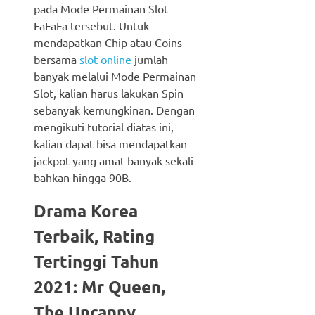
pada Mode Permainan Slot
FaFaFa tersebut. Untuk
mendapatkan Chip atau Coins
bersama
slot online
jumlah
banyak melalui Mode Permainan
Slot, kalian harus lakukan Spin
sebanyak kemungkinan. Dengan
mengikuti tutorial diatas ini,
kalian dapat bisa mendapatkan
jackpot yang amat banyak sekali
bahkan hingga 90B.
Drama Korea
Terbaik, Rating
Tertinggi Tahun
2021: Mr Queen,
The Uncanny