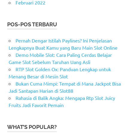
Februari 2022
POS-POS TERBARU
Pernah Dengar Istilah Paylines? Ini Penjelasan
Lengkapnya Buat Kamu yang Baru Main Slot Online
Demo Mobile Slot: Cara Paling Cerdas Belajar
Game Slot Sebelum Taruhan Uang Asli
RTP Slot Golden Ox: Panduan Lengkap untuk
Menang Besar di Mesin Slot
Bukan Cuma Mimpi: Tempat di Mana Jackpot Bisa
Jadi Santapan Harian di Slot88
Rahasia di Balik Angka: Mengapa Rtp Slot Juicy
Fruits Jadi Favorit Pemain
WHAT’S POPULAR?