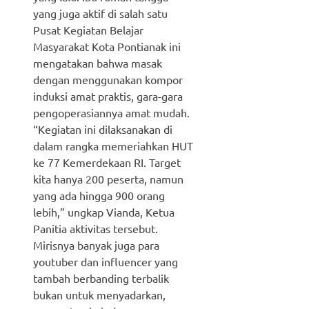
yang juga aktif di salah satu
Pusat Kegiatan Belajar
Masyarakat Kota Pontianak ini
mengatakan bahwa masak
dengan menggunakan kompor
induksi amat praktis, gara-gara
pengoperasiannya amat mudah.
“Kegiatan ini dilaksanakan di
dalam rangka memeriahkan HUT
ke 77 Kemerdekaan RI. Target
kita hanya 200 peserta, namun
yang ada hingga 900 orang
lebih,” ungkap Vianda, Ketua
Panitia aktivitas tersebut.
Mirisnya banyak juga para
youtuber dan influencer yang
tambah berbanding terbalik
bukan untuk menyadarkan,