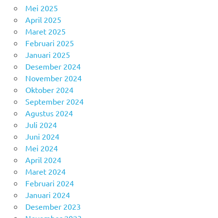
Mei 2025
April 2025
Maret 2025
Februari 2025
Januari 2025
Desember 2024
November 2024
Oktober 2024
September 2024
Agustus 2024
Juli 2024
Juni 2024
Mei 2024
April 2024
Maret 2024
Februari 2024
Januari 2024
Desember 2023
November 2023